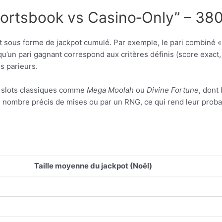
portsbook vs Casino‑Only” – 38
t sous forme de jackpot cumulé. Par exemple, le pari combiné 
 qu’un pari gagnant correspond aux critères définis (score exact
os parieurs.
de slots classiques comme
Mega Moolah
ou
Divine Fortune
, dont
ombre précis de mises ou par un RNG, ce qui rend leur probabili
Taille moyenne du jackpot (Noël)