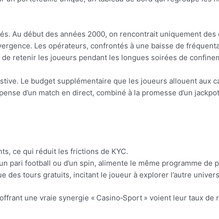
isés. Au début des années 2000, on rencontrait uniquement des ca
nvergence. Les opérateurs, confrontés à une baisse de fréquent
et de retenir les joueurs pendant les longues soirées de confine
festive. Le budget supplémentaire que les joueurs allouent aux 
pense d’un match en direct, combiné à la promesse d’un jackpot d
ts, ce qui réduit les frictions de KYC.
’un pari football ou d’un spin, alimente le même programme de p
 des tours gratuits, incitant le joueur à explorer l’autre univers
offrant une vraie synergie « Casino‑Sport » voient leur taux de