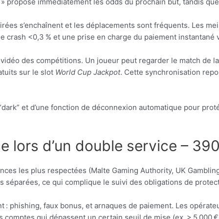
ide » propose immédiatement les odds du prochain but, tandis qu
soirées s’enchaînent et les déplacements sont fréquents. Les me
e crash <0,3 % et une prise en charge du paiement instantané v
ux vidéo des compétitions. Un joueur peut regarder le match de l
tuits sur le slot
World Cup Jackpot
. Cette synchronisation repo
rk” et d’une fonction de déconnexion automatique pour protéger
ce lors d’un double service – 39
 licences les plus respectées (Malte Gaming Authority, UK Gambli
s séparées, ce qui complique le suivi des obligations de protec
t : phishing, faux bonus, et arnaques de paiement. Les opérate
es comptes qui dépassent un certain seuil de mise (ex. > 5 000 €