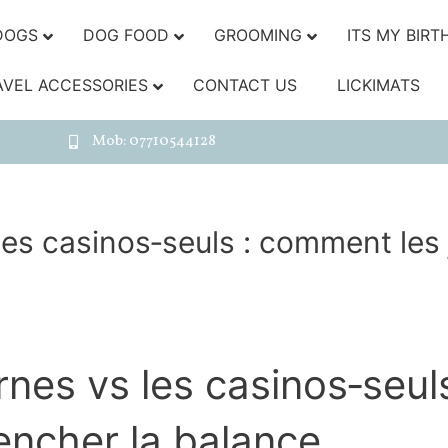
DOGS
DOG FOOD
GROOMING
ITS MY BIRT
AVEL ACCESSORIES
CONTACT US
LICKIMATS
Mob: 07710544128
les casinos‑seuls : comment les
rnes vs les casinos‑seul
encher la balance