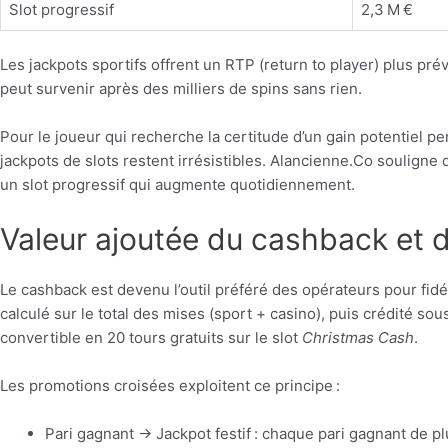
Slot progressif
2,3 M €
Les jackpots sportifs offrent un RTP (return to player) plus prév
peut survenir après des milliers de spins sans rien.
Pour le joueur qui recherche la certitude d’un gain potentiel p
jackpots de slots restent irrésistibles. Alancienne.Co soulign
un slot progressif qui augmente quotidiennement.
Valeur ajoutée du cashback et 
Le cashback est devenu l’outil préféré des opérateurs pour fidé
calculé sur le total des mises (sport + casino), puis crédité so
convertible en 20 tours gratuits sur le slot
Christmas Cash
.
Les promotions croisées exploitent ce principe :
Pari gagnant → Jackpot festif : chaque pari gagnant de pl