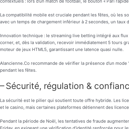
contextuels : lors d’un match de football, le bouton « Pari rap
La compatibilité mobile est cruciale pendant les fêtes, où les 
avec un temps de chargement inférieur à 2 secondes, un taux d
Innovation technique : le streaming live betting intégré aux fl
corner, et, dès la validation, recevoir immédiatement 5 tours gra
moteur de jeux HTML5, garantissant une latence quasi nulle.
Alancienne.Co recommande de vérifier la présence d’un mode “da
pendant les fêtes.
– Sécurité, régulation & confian
La sécurité est le pilier qui soutient toute offre hybride. Les
et le casino, mais certaines plateformes détiennent des licence
Pendant la période de Noël, les tentatives de fraude augmenten
Friday, en exigeant une vérification d’identité renforcée pour l