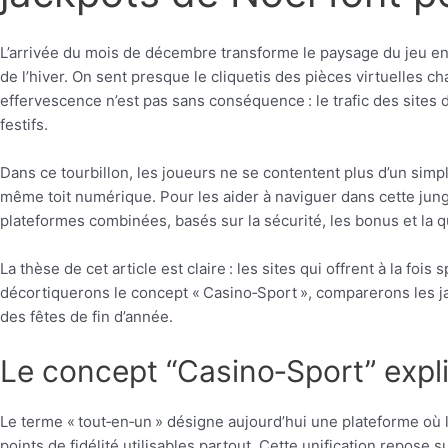
L’arrivée du mois de décembre transforme le paysage du jeu en l
de l’hiver. On sent presque le cliquetis des pièces virtuelles ch
effervescence n’est pas sans conséquence : le trafic des sites d
festifs.
Dans ce tourbillon, les joueurs ne se contentent plus d’un simpl
même toit numérique. Pour les aider à naviguer dans cette jungl
plateformes combinées, basés sur la sécurité, les bonus et la q
La thèse de cet article est claire : les sites qui offrent à la f
décortiquerons le concept « Casino‑Sport », comparerons les jac
des fêtes de fin d’année.
Le concept “Casino‑Sport” expl
Le terme « tout‑en‑un » désigne aujourd’hui une plateforme où le 
points de fidélité utilisables partout. Cette unification repose