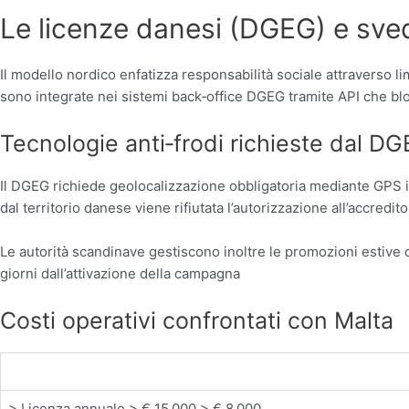
Le licenze danesi (DGEG) e sve
Il modello nordico enfatizza responsabilità sociale attraverso lim
sono integrate nei sistemi back‑office DGEG tramite API che blo
Tecnologie anti‑frodi richieste dal D
Il DGEG richiede geolocalizzazione obbligatoria mediante GPS int
dal territorio danese viene rifiutata l’autorizzazione all’accredi
Le autorità scandinave gestiscono inoltre le promozioni estive
giorni dall’attivazione della campagna
Costi operativi confrontati con Malta
> Licenza annuale > € 15 000 > € 8 000