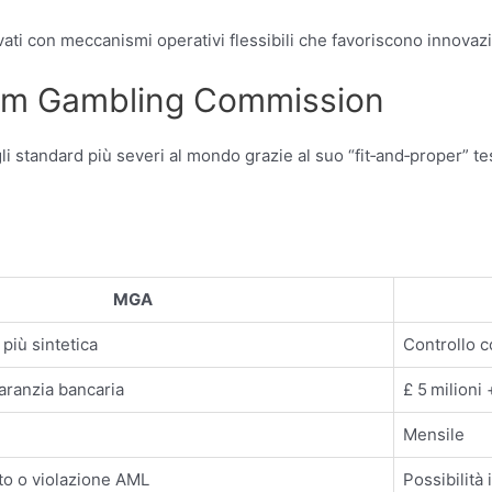
elevati con meccanismi operativi flessibili che favoriscono innov
dom Gambling Commission
dard più severi al mondo grazie al suo “fit‑and‑proper” test app
MGA
e più sintetica
Controllo c
garanzia bancaria
£ 5 milioni 
Mensile
ito o violazione AML
Possibilità