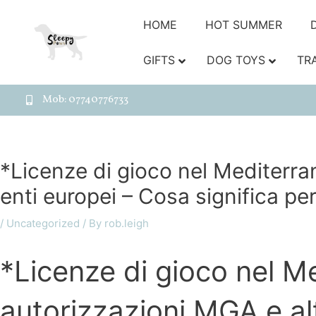
HOME
HOT SUMMER
GIFTS
DOG TOYS
TR
Mob: 07740776733
*Licenze di gioco nel Mediterran
enti europei – Cosa significa per 
/
Uncategorized
/ By
rob.leigh
*Licenze di gioco nel M
autorizzazioni MGA e altr