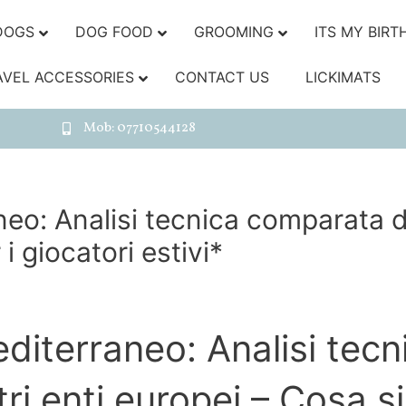
DOGS
DOG FOOD
GROOMING
ITS MY BIRT
AVEL ACCESSORIES
CONTACT US
LICKIMATS
Mob: 07710544128
eo: Analisi tecnica comparata de
i giocatori estivi*
editerraneo: Analisi tec
i enti europei – Cosa sig