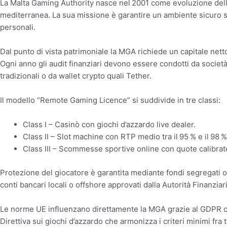
La Malta Gaming Authority nasce nel 2001 come evoluzione dell’e
mediterranea. La sua missione è garantire un ambiente sicuro sia p
personali.
Dal punto di vista patrimoniale la MGA richiede un capitale nett
Ogni anno gli audit finanziari devono essere condotti da societ
tradizionali o da wallet crypto quali Tether.
Il modello “Remote Gaming Licence” si suddivide in tre classi:
Class I – Casinò con giochi d’azzardo live dealer.
Class II – Slot machine con RTP medio tra il 95 % e il 98 %
Class III – Scommesse sportive online con quote calibra
Protezione del giocatore è garantita mediante fondi segregati 
conti bancari locali o offshore approvati dalla Autorità Finanziar
Le norme UE influenzano direttamente la MGA grazie al GDPR che 
Direttiva sui giochi d’azzardo che armonizza i criteri minimi fra t