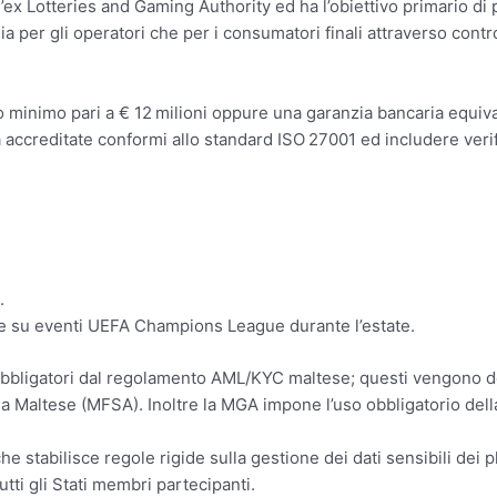
x Lotteries and Gaming Authority ed ha l’obiettivo primario di p
er gli operatori che per i consumatori finali attraverso controlli
o minimo pari a € 12 milioni oppure una garanzia bancaria equiva
à accreditate conformi allo standard ISO 27001 ed includere veri
.
te su eventi UEFA Champions League durante l’estate.
obbligatori dal regolamento AML/KYC maltese; questi vengono dep
ia Maltese (MFSA). Inoltre la MGA impone l’uso obbligatorio della 
stabilisce regole rigide sulla gestione dei dati sensibili dei p
utti gli Stati membri partecipanti.