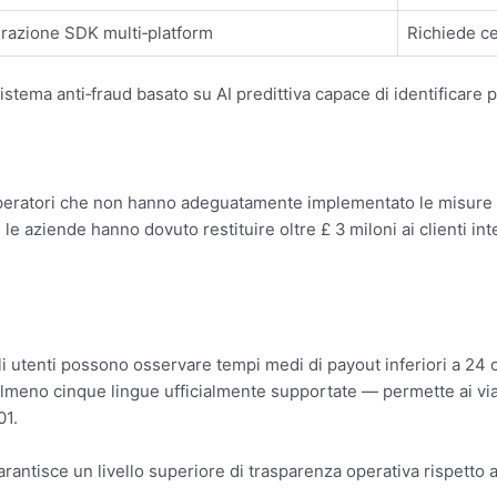
grazione SDK multi‑platform
Richiede ce
tema anti‑fraud basato su AI predittiva capace di identificare p
eratori che non hanno adeguatamente implementato le misure KY
aziende hanno dovuto restituire oltre £ 3 miloni ai clienti inter
li utenti possono osservare tempi medi di payout inferiori a 24 o
lmeno cinque lingue ufficialmente supportate — permette ai viagg
01.
antisce un livello superiore di trasparenza operativa rispetto al