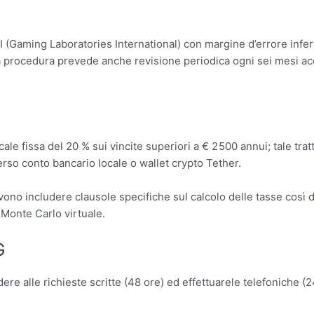
I (Gaming Laboratories International) con margine d’errore infe
a procedura prevede anche revisione periodica ogni sei mesi acc
cale fissa del 20 % sui vincite superiori a € 2 500 annui; tale tr
rso conto bancario locale o wallet crypto Tether.
o includere clausole specifiche sul calcolo delle tasse così da
 Monte Carlo virtuale.
G
ere alle richieste scritte (48 ore) ed effettuarele telefoniche (24