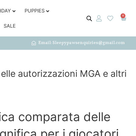
HDAY
PUPPIES
0
SALE
Email: Sleepypawsenquiries@gmail.com
lle autorizzazioni MGA e altri
nica comparata delle
nifica per i giocatori