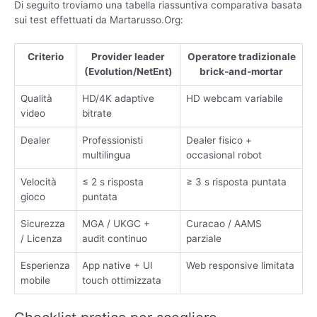
Di seguito troviamo una tabella riassuntiva comparativa basata
sui test effettuati da Martarusso.Org:
Criterio
Provider leader
Operatore tradizionale
(Evolution/NetEnt)
brick‑and‑mortar
Qualità
HD/4K adaptive
HD webcam variabile
video
bitrate
Dealer
Professionisti
Dealer fisico +
multilingua
occasional robot
Velocità
≤ 2 s risposta
≥ 3 s risposta puntata
gioco
puntata
Sicurezza
MGA / UKGC +
Curacao / AAMS
/ Licenza
audit continuo
parziale
Esperienza
App native + UI
Web responsive limitata
mobile
touch ottimizzata