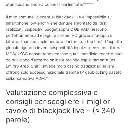
utenti usano ancora connessioni limitate.*****
Il mito comune “giocare al blackjack live è impossibile su
smartphone low‑end” viene dunque smontato dai test
realizzati: dispositivi budget sopra 2 GB RAM riescono
perfettamente ad eseguire stream HD grazie all’adaptive
bitrate dinamico implementato dai fornitori top tier.*. L’aspetto
globale riguarda invece disponibilità legale: licenze multilaterali
MGA/UKGC consentono accesso quasi mondiale eccetto paesi
dove il gioco d’azzardo online è proibito esplicitamente (es.:
Emirati Arabi Uniti); invece molti casinò tradizionali italiani
offrono solo accesso nazionale tramite IP geoblocking basato
sulla normativa ADM.*
Valutazione complessiva e
consigli per scegliere il miglior
tavolo di blackjack live – (≈ 340
parole)