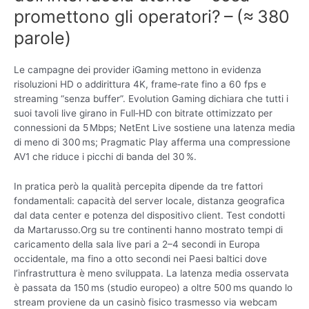
promettono gli operatori? – (≈ 380
parole)
Le campagne dei provider iGaming mettono in evidenza
risoluzioni HD o addirittura 4K, frame‑rate fino a 60 fps e
streaming “senza buffer”. Evolution Gaming dichiara che tutti i
suoi tavoli live girano in Full‑HD con bitrate ottimizzato per
connessioni da 5 Mbps; NetEnt Live sostiene una latenza media
di meno di 300 ms; Pragmatic Play afferma una compressione
AV1 che riduce i picchi di banda del 30 %.
In pratica però la qualità percepita dipende da tre fattori
fondamentali: capacità del server locale, distanza geografica
dal data center e potenza del dispositivo client. Test condotti
da Martarusso.Org su tre continenti hanno mostrato tempi di
caricamento della sala live pari a 2–4 secondi in Europa
occidentale, ma fino a otto secondi nei Paesi baltici dove
l’infrastruttura è meno sviluppata. La latenza media osservata
è passata da 150 ms (studio europeo) a oltre 500 ms quando lo
stream proviene da un casinò fisico trasmesso via webcam