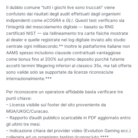
Il dubbio comune “tutti i giochi live sono truccati” viene
confutato dai risultati degli audit effettuati dagli organismi
indipendenti come
eCOGRA
e
GLI
. Questi test verificano sia
l’integrità del mescolamento digitale — basato su RNG
certificati NIST — sia l’allineamento tra carte fisiche mostrate
al dealer e quelle registrate nel log digitale inviato allo studio
centrale ogni millisecondo.** Inoltre le piattaforme italiane non
AAMS spesso includono clausole contrattuali vantaggiose
come bonus fino al 200% sul primo deposito purché l’utente
accetti termini Wagering inferiori al classico 35x, ma tali offerte
sono valide solo se supportate da licenze riconosciute
internazionalmente.***
Per riconoscere un operatore affidabile basta verificare tre
punti chiave:
– Licenza visibile sul footer del sito proveniente da
MGA/UKGC/Curacao.
– Rapporto d’audit pubblico scaricabile in PDF aggiornato entro
gli ultimi tre mesi.
– Indicazione chiara del provider video (Evolution Gaming ecc.)
collegata ad un organismo testing riconosciuto.****