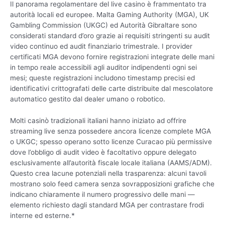
Il panorama regolamentare del live casino è frammentato tra
autorità locali ed europee. Malta Gaming Authority (MGA), UK
Gambling Commission (UKGC) ed Autorità Gibraltare sono
considerati standard d’oro grazie ai requisiti stringenti su audit
video continuo ed audit finanziario trimestrale. I provider
certificati MGA devono fornire registrazioni integrate delle mani
in tempo reale accessibili agli auditor indipendenti ogni sei
mesi; queste registrazioni includono timestamp precisi ed
identificativi crittografati delle carte distribuite dal mescolatore
automatico gestito dal dealer umano o robotico.
Molti casinò tradizionali italiani hanno iniziato ad offrire
streaming live senza possedere ancora licenze complete MGA
o UKGC; spesso operano sotto licenze Curacao più permissive
dove l’obbligo di audit video è facoltativo oppure delegato
esclusivamente all’autorità fiscale locale italiana (AAMS/ADM).
Questo crea lacune potenziali nella trasparenza: alcuni tavoli
mostrano solo feed camera senza sovrapposizioni grafiche che
indicano chiaramente il numero progressivo delle mani —
elemento richiesto dagli standard MGA per contrastare frodi
interne ed esterne.*