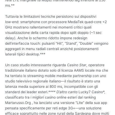
ms.**
Tuttavia le limitazioni tecniche persistono sui dispositivi
low‑end: smartphone con processore MediaTek quad‑core <2
GHz mostrano rallentamenti nei momenti critici quali
visualizzazione della carta rapida dopo split doppio (~1 sec
delay). Anche lo schermo ridotto impone redesign
dell’interfaccia touch: pulsanti “Hit”, “Stand”, “Double” vengono
aggregati in menu radiali centrali anziché posizionamenti
laterali tipici desktop.***
Un caso studio interessante riguarda
Casino Star
, operatore
tradizionale italiano dotato solo di licenza AAMS locale ma che
ha tentato lo streaming mobile mediante partnership con uno
studio televisivo regionale italiano—il risultato è stato una
latenza media superiore ai 800 ms, incompatibile con gli
standard dei leader esteri.
**** D’altro canto
Lucky7 Casino*,
classificato tra i migliori casino online esteri dal ranking
Martarusso.Org , ha lanciato una versione “Lite” della sua app
pensata specificamente per reti edge 3G+​—una soluzione
efficace soprattutto nelle zone rurali della Sardegna dove molti