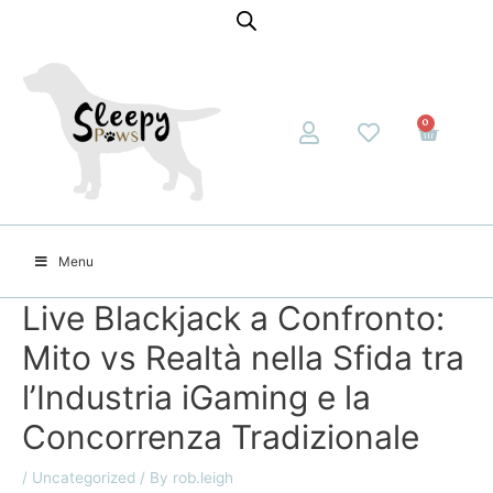
0
Menu
Live Blackjack a Confronto:
Mito vs Realtà nella Sfida tra
l’Industria iGaming e la
Concorrenza Tradizionale
/
Uncategorized
/ By
rob.leigh