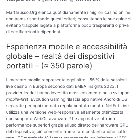
Martarusso.Org elenca quotidianamente i migliori casinò online
non aams rispettando questi criteri; consultando le sue guide si
evitano trappole legate a piattaforme poco trasparenti o prive
di certificazioni indipendenti.
Esperienza mobile e accessibilità
globale – realtà dei dispositivi
portatili – (≈ 350 parole)
Il mercato mobile rappresenta oggi oltre il 55 % delle sessioni
live casino in Europa secondo dati EMEA Insights 2023. I
provider leader hanno investito massicciamente nello sviluppo
mobile‑first
: Evolution Gaming rilascia app native Android/iOS
separate per ogni mercato regolamentato mentre NetEnt Live
utilizza una versione web‑responsive altamente ottimizzata
con supporto WebGL avanzato.* Le app native offrono
performance superiori grazie all’uso diretto dell’hardware GPU
del dispositivo; ciò consente frame rate costanti anche sotto
rete LTE marginale (8 Mbps) mantenendo lag inferiore ai 250