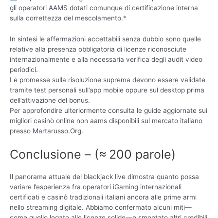
gli operatori AAMS dotati comunque di certificazione interna
sulla correttezza del mescolamento.*
In sintesi le affermazioni accettabili senza dubbio sono quelle
relative alla presenza obbligatoria di licenze riconosciute
internazionalmente e alla necessaria verifica degli audit video
periodici.
Le promesse sulla risoluzione suprema devono essere validate
tramite test personali sull’app mobile oppure sul desktop prima
dell’attivazione del bonus.
Per approfondire ulteriormente consulta le guide aggiornate sui
migliori casinò online non aams disponibili sul mercato italiano
presso Martarusso.Org.
Conclusione – (≈ 200 parole)
Il panorama attuale del blackjack live dimostra quanto possa
variare l’esperienza fra operatori iGaming internazionali
certificati e casinò tradizionali italiani ancora alle prime armi
nello streaming digitale. Abbiamo confermato alcuni miti—
come quello legato alle licenze solide—e smontato altri credibili