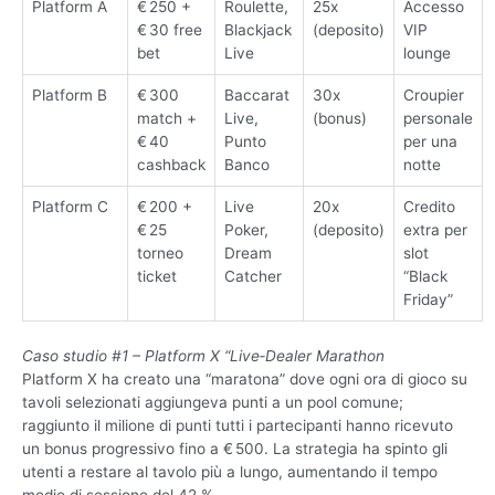
Platform A
€ 250 +
Roulette,
25x
Accesso
€ 30 free
Blackjack
(deposito)
VIP
bet
Live
lounge
Platform B
€ 300
Baccarat
30x
Croupier
match +
Live,
(bonus)
personale
€ 40
Punto
per una
cashback
Banco
notte
Platform C
€ 200 +
Live
20x
Credito
€ 25
Poker,
(deposito)
extra per
torneo
Dream
slot
ticket
Catcher
“Black
Friday”
Caso studio #1 – Platform X “Live‑Dealer Marathon
Platform X ha creato una “maratona” dove ogni ora di gioco su
tavoli selezionati aggiungeva punti a un pool comune;
raggiunto il milione di punti tutti i partecipanti hanno ricevuto
un bonus progressivo fino a € 500. La strategia ha spinto gli
utenti a restare al tavolo più a lungo, aumentando il tempo
medio di sessione del 42 %.