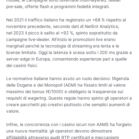
pre‑sale, offerte flash e programmi fedeltà integrati.
Nel 2021 il traffico italiano ha registrato un +68 % rispetto al
novembre precedente, secondo dati di NetEnt Analytics;
nel 2023 il picco è salito al +92 %, spinto soprattutto da
campagne live‑dealer. All’inizio le promozioni live erano
marginali perché la tecnologia di streaming era lenta e le
licenze limitate. Oggi la latenza è scesa sotto i 200 ms grazie a
server edge in Europa, consentendo esperienze pari a quelle
dei casinò fisici.
Le normative italiane hanno avuto un ruolo decisivo: l’Agenzia
delle Dogane e dei Monopoli (ADM) ha fissato limiti al valore
massimo dei bonus (€/1000) e obbligato la trasparenza sui
requisiti di wagering. Queste regole hanno spinto gli operatori a
creare pacchetti più creativi piuttosto che semplici aumenti di
valore.
Infine, la concorrenza con i casino sicuri non AAMS ha forgiato
una nuova mentalità: gli operatori devono dimostrare
affidabilità attraverso audit RTP certificati e meccanismi