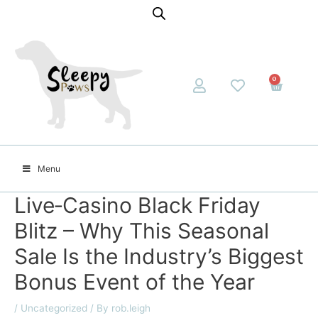
0
Menu
Live‑Casino Black Friday
Blitz – Why This Seasonal
Sale Is the Industry’s Biggest
Bonus Event of the Year
/
Uncategorized
/ By
rob.leigh