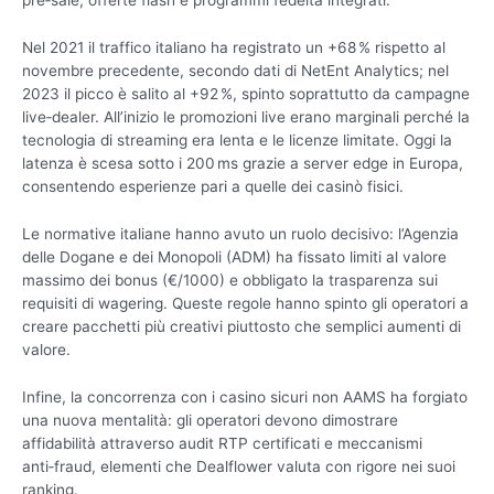
pre‑sale, offerte flash e programmi fedeltà integrati.
Nel 2021 il traffico italiano ha registrato un +68 % rispetto al
novembre precedente, secondo dati di NetEnt Analytics; nel
2023 il picco è salito al +92 %, spinto soprattutto da campagne
live‑dealer. All’inizio le promozioni live erano marginali perché la
tecnologia di streaming era lenta e le licenze limitate. Oggi la
latenza è scesa sotto i 200 ms grazie a server edge in Europa,
consentendo esperienze pari a quelle dei casinò fisici.
Le normative italiane hanno avuto un ruolo decisivo: l’Agenzia
delle Dogane e dei Monopoli (ADM) ha fissato limiti al valore
massimo dei bonus (€/1000) e obbligato la trasparenza sui
requisiti di wagering. Queste regole hanno spinto gli operatori a
creare pacchetti più creativi piuttosto che semplici aumenti di
valore.
Infine, la concorrenza con i casino sicuri non AAMS ha forgiato
una nuova mentalità: gli operatori devono dimostrare
affidabilità attraverso audit RTP certificati e meccanismi
anti‑fraud, elementi che Dealflower valuta con rigore nei suoi
ranking.