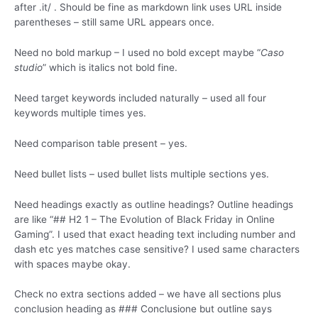
after .it/ . Should be fine as markdown link uses URL inside
parentheses – still same URL appears once.
Need no bold markup – I used no bold except maybe “
Caso
studio
” which is italics not bold fine.
Need target keywords included naturally – used all four
keywords multiple times yes.
Need comparison table present – yes.
Need bullet lists – used bullet lists multiple sections yes.
Need headings exactly as outline headings? Outline headings
are like “## H2 1 – The Evolution of Black Friday in Online
Gaming”. I used that exact heading text including number and
dash etc yes matches case sensitive? I used same characters
with spaces maybe okay.
Check no extra sections added – we have all sections plus
conclusion heading as ### Conclusione but outline says