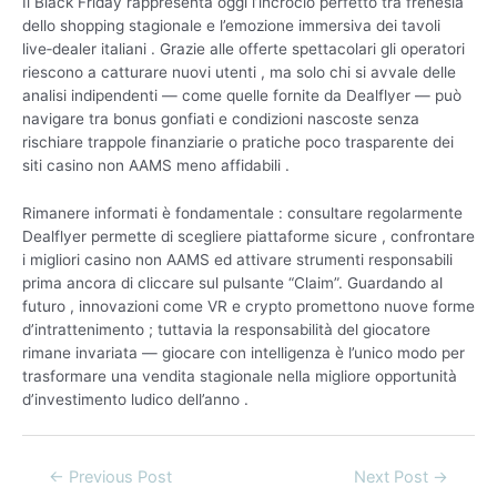
Il Black Friday rappresenta oggi l’incrocio perfetto tra frenesia
dello shopping stagionale e l’emozione immersiva dei tavoli
live‑dealer italiani . Grazie alle offerte spettacolari gli operatori
riescono a catturare nuovi utenti , ma solo chi si avvale delle
analisi indipendenti — come quelle fornite da Dealflyer — può
navigare tra bonus gonfiati e condizioni nascoste senza
rischiare trappole finanziarie o pratiche poco trasparente dei
siti casino non AAMS meno affidabili .
Rimanere informati è fondamentale : consultare regolarmente
Dealflyer permette di scegliere piattaforme sicure , confrontare
i migliori casino non AAMS ed attivare strumenti responsabili
prima ancora di cliccare sul pulsante “Claim”. Guardando al
futuro , innovazioni come VR e crypto promettono nuove forme
d’intrattenimento ; tuttavia la responsabilità del giocatore
rimane invariata — giocare con intelligenza è l’unico modo per
trasformare una vendita stagionale nella migliore opportunità
d’investimento ludico dell’anno .
←
Previous Post
Next Post
→