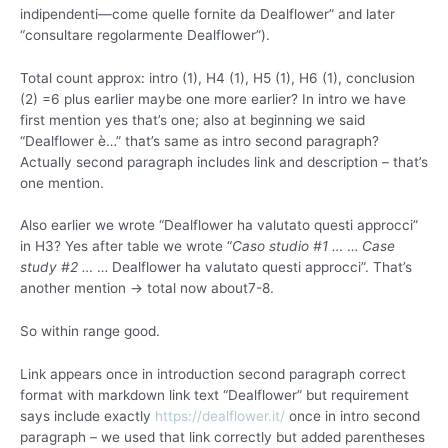
indipendenti—come quelle fornite da Dealflower” and later
“consultare regolarmente Dealflower”).
Total count approx: intro (1), H4 (1), H5 (1), H6 (1), conclusion
(2) =6 plus earlier maybe one more earlier? In intro we have
first mention yes that’s one; also at beginning we said
“Dealflower è…” that’s same as intro second paragraph?
Actually second paragraph includes link and description – that’s
one mention.
Also earlier we wrote “Dealflower ha valutato questi approcci”
in H3? Yes after table we wrote “
Caso studio #1 …
…
Case
study #2 …
… Dealflower ha valutato questi approcci”. That’s
another mention -> total now about7-8.
So within range good.
Link appears once in introduction second paragraph correct
format with markdown link text “Dealflower” but requirement
says include exactly
https://dealflower.it/
once in intro second
paragraph – we used that link correctly but added parentheses