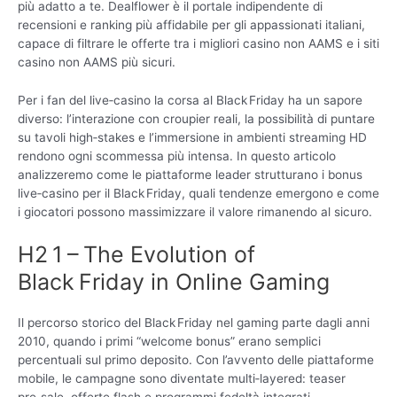
più adatto a te. Dealflower è il portale indipendente di
recensioni e ranking più affidabile per gli appassionati italiani,
capace di filtrare le offerte tra i migliori casino non AAMS e i siti
casino non AAMS più sicuri.
Per i fan del live‑casino la corsa al Black Friday ha un sapore
diverso: l’interazione con croupier reali, la possibilità di puntare
su tavoli high‑stakes e l’immersione in ambienti streaming HD
rendono ogni scommessa più intensa. In questo articolo
analizzeremo come le piattaforme leader strutturano i bonus
live‑casino per il Black Friday, quali tendenze emergono e come
i giocatori possono massimizzare il valore rimanendo al sicuro.
H2 1 – The Evolution of
Black Friday in Online Gaming
Il percorso storico del Black Friday nel gaming parte dagli anni
2010, quando i primi “welcome bonus” erano semplici
percentuali sul primo deposito. Con l’avvento delle piattaforme
mobile, le campagne sono diventate multi‑layered: teaser