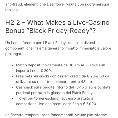
anti‑fraud, elementi che Dealflower valuta con rigore nei suoi
ranking.
H2 2 – What Makes a Live‑Casino
Bonus “Black Friday‑Ready”?
Un bonus “pronto per il Black Friday” combina diversi
componenti che insieme generano impatto immediato e valore
prolungato.
Match deposit: tipicamente dal 100 % al 150 % su un
importo fino a € 200.
Free bets sui giochi con dealer: crediti da € 20‑€ 50 da
utilizzare su roulette o baccarat entro 48 ore.
Cashback sulle perdite: ritorno del 10‑15 % sulle puntate
perdenti per tutta la giornata del Black Friday.
Ticket per tornei esclusivi: accesso gratuito a
competizioni live con premi cash fino a € 5 000.
Le finestre temporali sono fondamentali: alcune piattaforme