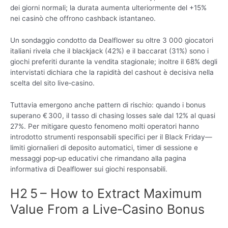
dei giorni normali; la durata aumenta ulteriormente del +15%
nei casinò che offrono cashback istantaneo.
Un sondaggio condotto da Dealflower su oltre 3 000 giocatori
italiani rivela che il blackjack (42%) e il baccarat (31%) sono i
giochi preferiti durante la vendita stagionale; inoltre il 68% degli
intervistati dichiara che la rapidità del cashout è decisiva nella
scelta del sito live‑casino.
Tuttavia emergono anche pattern di rischio: quando i bonus
superano € 300, il tasso di chasing losses sale dal 12% al quasi
27%. Per mitigare questo fenomeno molti operatori hanno
introdotto strumenti responsabili specifici per il Black Friday—
limiti giornalieri di deposito automatici, timer di sessione e
messaggi pop‑up educativi che rimandano alla pagina
informativa di Dealflower sui giochi responsabili.
H2 5 – How to Extract Maximum
Value From a Live‑Casino Bonus