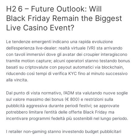
H2 6 – Future Outlook: Will
Black Friday Remain the Biggest
Live Casino Event?
Le tendenze emergenti indicano una rapida evoluzione
dell’esperienza live‑dealer: realtà virtuale (VR) sta arrivando
con tavoli immersivi dove gli avatar dei croupier interagiscono
tramite motion capture; alcuni operatori stanno testando bonus
basati su criptovalute con payout automatici via blockchain,
riducendo così tempi di verifica KYC fino al minuto successivo
alla vincita.
Dal punto di vista normativo, l’ADM sta valutando nuove soglie
sul valore massimo dei bonus (€ 800) e restrizioni sulla
pubblicità aggressiva durante periodi festivi; se approvate
potrebbero limitare l’entità delle offerte Black Friday ma
incentivare programmi fedeltà più sostenibili nel lungo periodo.
I retailer non‑gaming stanno investendo budget pubblicitari