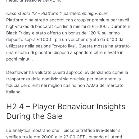
Caso studio #2 – Platform Y partnership high‑roller
Platform Y ha stretto accordi con croupier premium per tavoli
high‑stakes di baccarat con limiti minimi di € 5 000 . Durante il
Black Friday è stato offerto un bonus del 120 % sul primo
deposito sopra € 1 000 , più un voucher crypto da € 100 da
utilizzare nella sezione “crypto live”. Questa mossa ha attratto
una nicchia di giocatori disposti a spendere cifre elevate in
pochi minuti .
Dealflower ha valutato questi approcci evidenziando come la
trasparenza delle condizioni sia cruciale per mantenere la
fiducia dei clienti nei migliori casino non AAMS del mercato
italiano.
H2 4 – Player Behaviour Insights
During the Sale
Le analytics mostrano che il picco di traffico live‑dealer si
verifica tra le ore 20:00 e le 23:00 CET , quando gli utenti