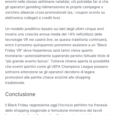
enormi nelle stesse settimane natalizie; ciò potrebbe far sì che
gli operatori gambling ridimensionino le proprie campagne o
cerchino alleanze cross‑promozionali (es.: coupon sconto su
elettronica collegati a crediti live).
Un modello predittivo basato sui dati degli ultimi cinque anni
mostra una crescita annua media del +9% nell’utilizzo delle
tecnologie VR nei casinò live; se questa traiettoria continuerà,
entro il prossimo quinquennio potremmo assistere a un “Black
Friday VR” dove l’esperienza sarà tanto visiva quanto
monetaria—potenzialmente superando persino l’attuale titolo di
“più grande evento bonus”. Tuttavia rimane aperta la possibilità
che eventi sportivi come gli UEFA Champions League possano
sottrarre attenzione se gli operatori decidono di legare
promozioni alle partite chiave anziché allo shopping
tradizionale.
Conclusione
Il Black Friday rappresenta oggi l’incrocio perfetto tra frenesia
dello shopping stagionale e l’emozione immersiva dei tavoli