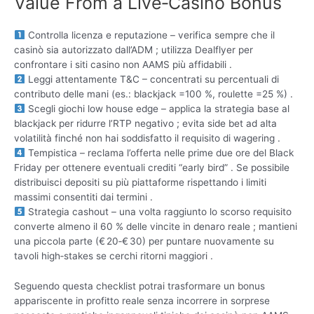
Value From a Live‑Casino Bonus
Controlla licenza e reputazione – verifica sempre che il
casinò sia autorizzato dall’ADM ; utilizza Dealflyer per
confrontare i siti casino non AAMS più affidabili .
Leggi attentamente T&C – concentrati su percentuali di
contributo delle mani (es.: blackjack =100 %, roulette =25 %) .
Scegli giochi low house edge – applica la strategia base al
blackjack per ridurre l’RTP negativo ; evita side bet ad alta
volatilità finché non hai soddisfatto il requisito di wagering .
Tempistica – reclama l’offerta nelle prime due ore del Black
Friday per ottenere eventuali crediti “early bird” . Se possibile
distribuisci depositi su più piattaforme rispettando i limiti
massimi consentiti dai termini .
Strategia cashout – una volta raggiunto lo scorso requisito
converte almeno il 60 % delle vincite in denaro reale ; mantieni
una piccola parte (€ 20‑€ 30) per puntare nuovamente su
tavoli high‑stakes se cerchi ritorni maggiori .
Seguendo questa checklist potrai trasformare un bonus
appariscente in profitto reale senza incorrere in sorprese