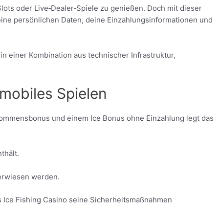
‑Slots oder Live‑Dealer‑Spiele zu genießen. Doch mit dieser
deine persönlichen Daten, deine Einzahlungsinformationen und
in einer Kombination aus technischer Infrastruktur,
 mobiles Spielen
illkommensbonus und einem Ice Bonus ohne Einzahlung legt das
thält.
erwiesen werden.
as Ice Fishing Casino seine Sicherheitsmaßnahmen