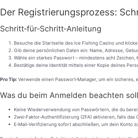
Der Registrierungsprozess: Schn
Schritt‑für‑Schritt‑Anleitung
Besuche die Startseite des Ice Fishing Casino und klicke 
Gib deine persönlichen Daten ein: Name, Adresse, Gebur
Wähle ein starkes Passwort – mindestens acht Zeichen,
Bestätige deine Identität mittels einer Kopie deines Pe
Pro Tip:
Verwende einen Passwort‑Manager, um ein sicheres, ei
Was du beim Anmelden beachten soll
Keine Wiederverwendung von Passwörtern, die du bereits
Zwei‑Faktor‑Authentifizierung (2FA) aktivieren, falls das 
E‑Mail‑Verifizierung sofort abschließen, um dein Konto z