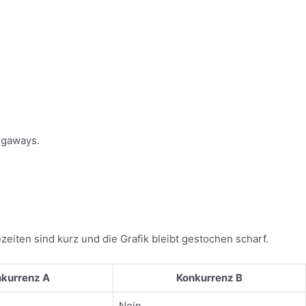
egaways.
ezeiten sind kurz und die Grafik bleibt gestochen scharf.
kurrenz A
Konkurrenz B
Nein