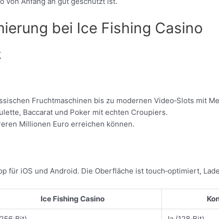
to von Anfang an gut geschützt ist.
ierung bei Ice Fishing Casino
k
lassischen Fruchtmaschinen bis zu modernen Video‑Slots mit M
oulette, Baccarat und Poker mit echten Croupiers.
reren Millionen Euro erreichen können.
App für iOS und Android. Die Oberfläche ist touch‑optimiert, Lad
Ice Fishing Casino
Kon
(256‑Bit)
Ja (128‑Bit)