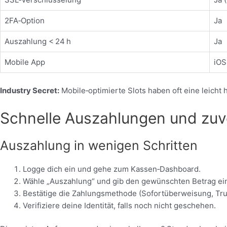
2FA‑Option
Ja
Auszahlung < 24 h
Ja
Mobile App
iOS
Industry Secret:
Mobile‑optimierte Slots haben oft eine leicht
Schnelle Auszahlungen und zuv
Auszahlung in wenigen Schritten
Logge dich ein und gehe zum Kassen‑Dashboard.
Wähle „Auszahlung“ und gib den gewünschten Betrag ei
Bestätige die Zahlungsmethode (Sofortüberweisung, Trust
Verifiziere deine Identität, falls noch nicht geschehen.