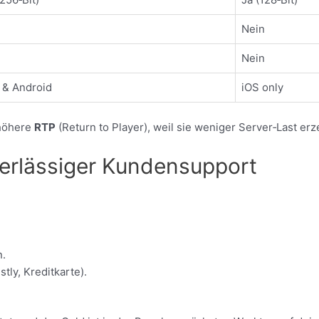
Nein
Nein
 & Android
iOS only
 höhere
RTP
(Return to Player), weil sie weniger Server‑Last er
erlässiger Kundensupport
n.
ly, Kreditkarte).