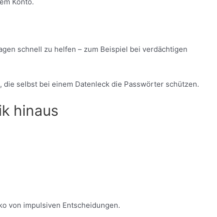
nem Konto.
agen schnell zu helfen – zum Beispiel bei verdächtigen
 die selbst bei einem Datenleck die Passwörter schützen.
ik hinaus
siko von impulsiven Entscheidungen.