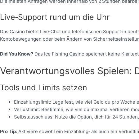
Die meisten Anfragen werden innerhalb von 2 Stunden bearbeit
Live‑Support rund um die Uhr
Das Casino bietet Live‑Chat und telefonischen Support in deut
Kontobewegungen oder beim Ändern von Sicherheitseinstellu
Did You Know?
Das Ice Fishing Casino speichert keine Klartex
Verantwortungsvolles Spielen: 
Tools und Limits setzen
Einzahlungslimit: Lege fest, wie viel Geld du pro Woche e
Verlustlimit: Bestimme, wie viel du maximal verlieren m
Selbstausschluss: Nutze die Option, dich für 24 Stunden
Pro Tip:
Aktiviere sowohl ein Einzahlung‑ als auch ein Verlustl