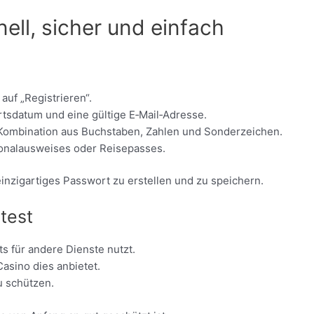
ell, sicher und einfach
auf „Registrieren“.
tsdatum und eine gültige E‑Mail‑Adresse.
 Kombination aus Buchstaben, Zahlen und Sonderzeichen.
rsonalausweises oder Reisepasses.
nzigartiges Passwort zu erstellen und zu speichern.
test
 für andere Dienste nutzt.
Casino dies anbietet.
u schützen.