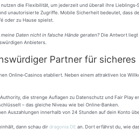
nutzen die Flexibilität, um jederzeit und überall ihre Lieblings
nd unautorisierte Zugriffe. Mobile Sicherheit bedeutet, dass 
fé oder zu Hause spielst.
 meine Daten nicht in falsche Hände geraten?
Die Antwort liegt 
swürdigen Anbieters.
enswürdiger Partner für sicheres
schen Online‑Casinos etabliert. Neben einem attraktiven Ice W
Authority, die strenge Auflagen zu Datenschutz und Fair Play en
chlüsselt – das gleiche Niveau wie bei Online‑Banken.
nen Auszahlungen innerhalb von 24 Stunden auf dein Konto üb
einhält, dann schau dir
dragonia DE
an. Dort erfährst du, wie d