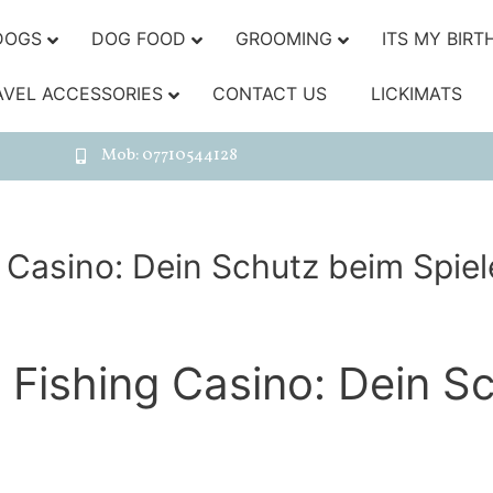
DOGS
DOG FOOD
GROOMING
ITS MY BIRT
AVEL ACCESSORIES
CONTACT US
LICKIMATS
Mob: 07710544128
g Casino: Dein Schutz beim Spie
e Fishing Casino: Dein S