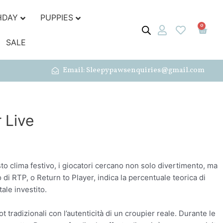
HDAY
PUPPIES
0
SALE
Email: Sleepypawsenquiries@gmail.com
 Live
esto clima festivo, i giocatori cercano non solo divertimento, ma
i RTP, o Return to Player, indica la percentuale teorica di
tale investito.
 tradizionali con l’autenticità di un croupier reale. Durante le