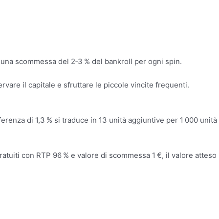
 una scommessa del 2‑3 % del bankroll per ogni spin.
rvare il capitale e sfruttare le piccole vincite frequenti.
fferenza di 1,3 % si traduce in 13 unità aggiuntive per 1 000 unità
 gratuiti con RTP 96 % e valore di scommessa 1 €, il valore atteso