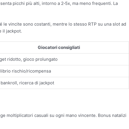
senta picchi più alti, intorno a 2‑5x, ma meno frequenti. La
é le vincite sono costanti, mentre lo stesso RTP su una slot ad
il jackpot.
Giocatori consigliati
et ridotto, gioco prolungato
librio rischio/ricompensa
 bankroll, ricerca di jackpot
nge moltiplicatori casuali su ogni mano vincente. Bonus natalizi