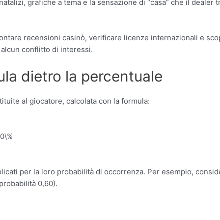
atalizi, grafiche a tema e la sensazione di “casa” che il dealer 
rontare recensioni casinò, verificare licenze internazionali e sco
cun conflitto di interessi.
ula dietro la percentuale
tuite al giocatore, calcolata con la formula:
00\%
iplicati per la loro probabilità di occorrenza. Per esempio, consi
probabilità 0,60).