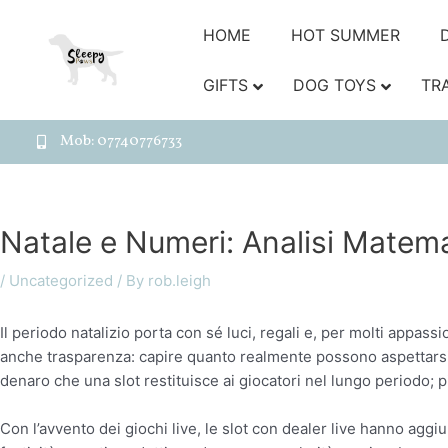
HOME
HOT SUMMER
GIFTS
DOG TOYS
TR
Mob: 07740776733
Natale e Numeri: Analisi Matema
/
Uncategorized
/ By
rob.leigh
Il periodo natalizio porta con sé luci, regali e, per molti appas
anche trasparenza: capire quanto realmente possono aspettarsi d
denaro che una slot restituisce ai giocatori nel lungo periodo; pi
Con l’avvento dei giochi live, le slot con dealer live hanno aggiu