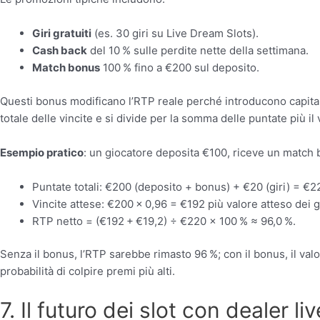
Giri gratuiti
(es. 30 giri su Live Dream Slots).
Cash back
del 10 % sulle perdite nette della settimana.
Match bonus
100 % fino a €200 sul deposito.
Questi bonus modificano l’RTP reale perché introducono capitale 
totale delle vincite e si divide per la somma delle puntate più il
Esempio pratico
: un giocatore deposita €100, riceve un match 
Puntate totali: €200 (deposito + bonus) + €20 (giri) = €2
Vincite attese: €200 × 0,96 = €192 più valore atteso dei gi
RTP netto = (€192 + €19,2) ÷ €220 × 100 % ≈ 96,0 %.
Senza il bonus, l’RTP sarebbe rimasto 96 %; con il bonus, il val
probabilità di colpire premi più alti.
7. Il futuro dei slot con dealer 