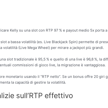
licare Kelly su una slot con RTP 97 % e payout medio 5x porta a
slot a bassa volatilità (es. Live Blackjack Spin) permette di prese
a volatilità (Live Mega Wheel) per mirare a jackpot più grandi.
 una slot tradizionale è 95,5 % e quello di una live è 96,8 %, la di
ntuali commissioni di gioco live, la migrazione è vantaggiosa.
 valore monetario usando il “RTP netto”. Se un bonus offre 20 giri
nta la capacità di gestire la volatilità.
izie sull’RTP effettivo