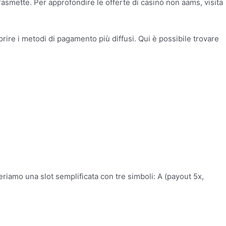
trasmette. Per approfondire le offerte di casinò non aams, visita
prire i metodi di pagamento più diffusi. Qui è possibile trovare
deriamo una slot semplificata con tre simboli: A (payout 5x,