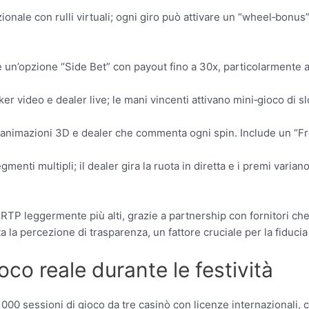
ionale con rulli virtuali; ogni giro può attivare un “wheel‑bonus
re un’opzione “Side Bet” con payout fino a 30x, particolarmente 
r video e dealer live; le mani vincenti attivano mini‑gioco di s
 animazioni 3D e dealer che commenta ogni spin. Include un “Free
enti multipli; il dealer gira la ruota in diretta e i premi varia
re RTP leggermente più alti, grazie a partnership con fornitori ch
a la percezione di trasparenza, un fattore cruciale per la fiducia
ioco reale durante le festività
000 sessioni di gioco da tre casinò con licenze internazionali, co