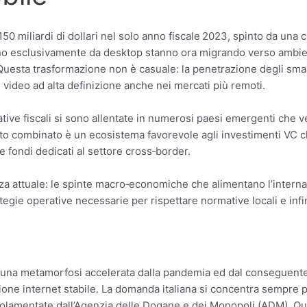
 150 miliardi di dollari nel solo anno fiscale 2023, spinto da una
 esclusivamente da desktop stanno ora migrando verso ambienti m
uesta trasformazione non è casuale: la penetrazione degli smar
ideo ad alta definizione anche nei mercati più remoti.
rmative fiscali si sono allentate in numerosi paesi emergenti che
effetto combinato è un ecosistema favorevole agli investimenti VC
e fondi dedicati al settore cross‑border.
a attuale: le spinte macro‑economiche che alimentano l’internaz
gie operative necessarie per rispettare normative locali e infine gl
ito una metamorfosi accelerata dalla pandemia ed dal conseguen
ssione internet stabile. La domanda italiana si concentra sempre
 regolamentate dall’Agenzia delle Dogane e dei Monopoli (ADM). Q