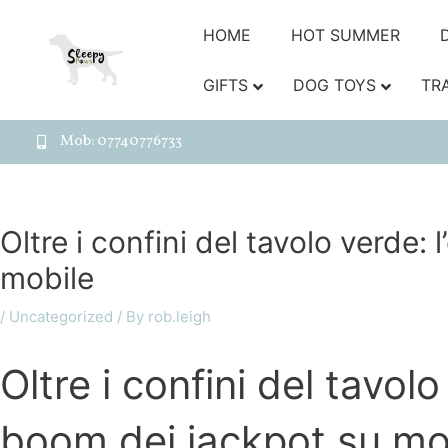
HOME
HOT SUMMER
GIFTS
DOG TOYS
TR
Mob: 07740776733
Oltre i confini del tavolo verde:
mobile
/
Uncategorized
/ By
rob.leigh
Oltre i confini del tavol
boom dei jackpot su mo