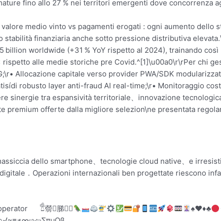
i mature fino allo ​27 % nei territori emergenti dove concorrenza
 tra valore medio vinto vs pagamenti erogati : ogni aumento dell
ndo stabilità finanziaria anche sotto pressione distributiva elevat
45 billion worldwide (+31 % YoY rispetto al 2024), trainando così
 rispetto alle medie storiche pre Covid.^[1]\u00a0\r\rPer chi ge
5G;\r• Allocazione capitale verso provider PWA/SDK modularizzati
atisídi robusto layer anti-fraud AI real-time;\r• Monitoraggio
re sinergie tra espansività territoriale、innovazione tecnologica
e premium offerte dalla migliore selezion​\ne presentata regolar
siccia dello smartphone、tecnologie cloud native、e irresistibil
digitale．Operazioni internazionali ben progettate riescono infa
♠️
♥️
♦️
♣️
⇨⇦∑πµΩß∞≠≡≈√∩∪∂∆∏∑⊂⊃⊥⋅÷±÷≠≤≥«»‹›‘’“”—————―――――――――――]