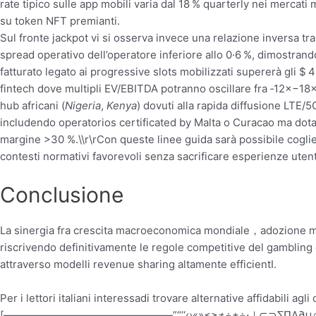
rate tipico sulle app mobili varia dal ​18 % quarterly nei mercat
su token NFT premianti.
Sul fronte jack­­pot vi si osserva invece una relazione inversa
spread operativo dell’op­er­a­tore inferiore allo ​0·6 %, dimostra
fatturato legato ai progressive slots mobilizzati supererà gli $ 
fintech dove multipli EV/EBITDA potranno oscillare fra ‑12×−18×
hub africani (
Nigeria
,
Kenya
) dovuti alla rapida diffusione LTE/
includendo operatorios certificated by Malta o Curacao ma dot
margine >30 %.\\r\rCon queste linee guida sarà possibile coglie
contesti normativi favorevoli senza sacrificare esperienze utent
Conclusione
La sinergia fra crescita macroeconomica mondiale，adozione mas
riscrivendo definitivamente le regole competitive del gambling 
attraverso modelli revenue sharing altamente efficient­​I​.