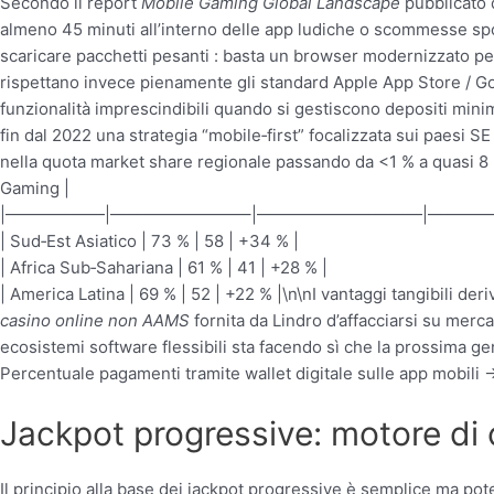
Secondo il report
Mobile Gaming Global Landscape
pubblicato 
almeno 45 minuti all’interno delle app ludiche o scommesse sp
scaricare pacchetti pesanti : basta un browser modernizzato p
rispettano invece pienamente gli standard Apple App Store / Go
funzionalità imprescindibili quando si gestiscono depositi mini
fin dal 2022 una strategia “mobile‑first” focalizzata sui paesi 
nella quota market share regionale passando da <1 % a quasi 8 %
Gaming |
|——————|————————–|——————————|————
| Sud‑Est Asiatico | 73 % | 58 | +34 % |
| Africa Sub‑Sahariana | 61 % | 41 | +28 % |
| America Latina | 69 % | 52 | +22 % |\n\nI vantaggi tangibili de
casino online non AAMS
fornita da Lindro d’affacciarsi su merca
ecosistemi software flessibili sta facendo sì che la prossima ge
Percentuale pagamenti tramite wallet digitale sulle app mobili
Jackpot progressive: motore di c
Il principio alla base dei jackpot progressive è semplice ma po