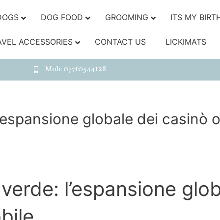
DOGS
DOG FOOD
GROOMING
ITS MY BIRT
AVEL ACCESSORIES
CONTACT US
LICKIMATS
Mob: 07710544128
 l’espansione globale dei casinò 
o verde: l’espansione glob
bile