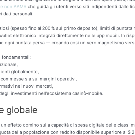
ine non AAMS
che guida gli utenti verso siti indipendenti dalle l
 dati personali.​
i (spesso fino al 200 % sul primo deposito), limiti di puntata men
allet elettronico integrati direttamente nelle app mobili. In ris
e ad ogni puntata persa — creando così un vero magnetismo verso
i fondamentali:
zionale,
lienti globalmente,
 scommesse sia sui margini operativi,
rmativi nei nuovi mercati,
à degli investimenti nell’ecosistema casinò‑mobile.
e globale
un effetto domino sulla capacità di spesa digitale delle classi
a quota della popolazione con reddito disponibile superiore al 