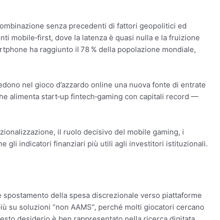
 combinazione senza precedenti di fattori geopolitici ed
obile‑first, dove la latenza è quasi nulla e la fruizione
tphone ha raggiunto il 78 % della popolazione mondiale,
 vedono nel gioco d’azzardo online una nuova fonte di entrate
 che alimenta start‑up fintech‑gaming con capitali record —
ionalizzazione, il ruolo decisivo del mobile gaming, i
i indicatori finanziari più utili agli investitori istituzionali.
te spostamento della spesa discrezionale verso piattaforme
 più su soluzioni “non AAMS”, perché molti giocatori cercano
uesto desiderio è ben rappresentato nella ricerca digitata