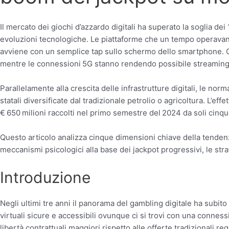
Il mercato dei giochi d’azzardo digitali ha superato la soglia dei
evoluzioni tecnologiche. Le piattaforme che un tempo operavano
avviene con un semplice tap sullo schermo dello smartphone. Q
mentre le connessioni 5G stanno rendendo possibile streaming v
Parallelamente alla crescita delle infrastrutture digitali, le no
statali diversificate dal tradizionale petrolio o agricoltura. L’
€ 650 milioni raccolti nel primo semestre del 2024 da soli cinqu
Questo articolo analizza cinque dimensioni chiave della tendenz
meccanismi psicologici alla base dei jackpot progressivi, le strate
Introduzione
Negli ultimi tre anni il panorama del gambling digitale ha sub
virtuali sicure e accessibili ovunque ci si trovi con una conne
libertà contrattuali maggiori rispetto alle offerte tradizionali