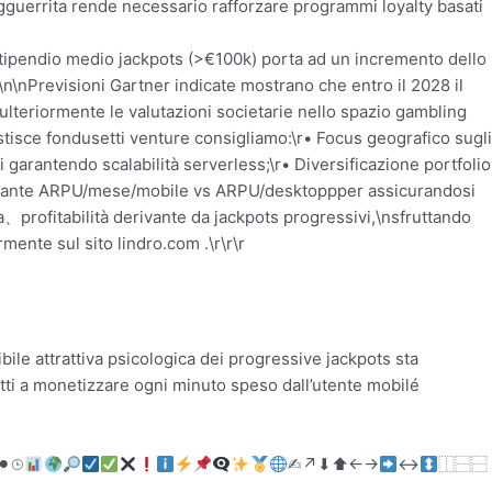
 agguerrita rende necessario rafforzare programmi loyalty basati
o stipendio medio jackpots (>€100k) porta ad un incremento dello
a.\n\nPrevisioni Gartner indicate mostrano che entro il 2028 il
 ulteriormente le valutazioni societarie nello spazio gambling
stisce fondusetti venture consigliamo:\r• Focus geografico sugli
 garantendo scalabilità serverless;\r• Diversificazione portfolio
 costante ARPU/mese/mobile vs ARPU/desktoppper assicurandosi
、profitabilità derivante da jackpots progressivi,\nsfruttando
mente sul sito lindro.com .\r\r\r
e attrattiva psicologica dei progressive jackpots sta
tti a monetizzare ogni minuto speso dall’utente mobilé
⚫︎⌚︎
✍︎↗︎⬇︎⬆︎←→
↔
Per i lettori italiani interessadi trovare alternative affidabili agli operator­⁠⁠⁠⁠⁠⁠⁠⁠​​​​​​​‎ ‎‎‎‎ ‎‏‏‏‏‏‏‏ ‏ ‏‎‎ ‎ ‎‍‍‍‍‌‬‫‪‫‪‌‌‌‪‮‮‮‬‮‭‭‭‪‪⁩‫⁮‫⁯⁮‬⿱⿱⿰𔐁䎕䏲󰾞𧹤