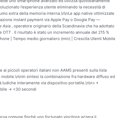
ssiede uno smartphone avanzato ed utilizza quotidianamente
luzionato l’esperienza utente eliminando la necessità di
mo extra della memoria interna.\n\nLe app native ottimizzate
egrazione instant payment via Apple Pay o Google Pay —
e Asia
, operatore originario della Scandinavia che ha adottato
e OTT . Il risultato è stato un incremento annuale del 215 %
phone | Tempo medio giornaliero (min) | Crescita Utenti Mobile
he ai piccoli operatori italiani non AAMS presenti sulla
lista
ità mobile.\n\nIn sintesi la combinazione fra hardware diffuso ed
 ludiche interamente via dispositivo portatile.\n\n> •
mobile → <30 secondi
serva comune finché uno fortunato vincitore azzera il