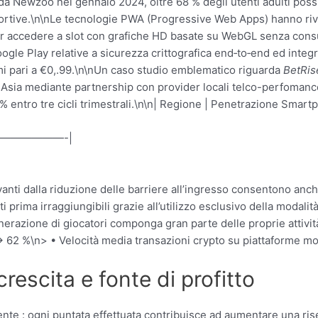
da Newzoo nel gennaio 2024, oltre 68 % degli utenti adulti po
ortive.\n\nLe tecnologie PWA (Progressive Web Apps) hanno rivo
er accedere a slot con grafiche HD basate su WebGL senza consu
ogle Play relative a sicurezza crittografica end‑to‑end ed int
mi pari a €​0,.99.\n\nUn caso studio emblematico riguarda
BetRis
SE Asia mediante partnership con provider locali telco-perfomanc
 entro tre cicli trimestrali.\n\n| Regione | Penetrazione Smart
——————-|
rivanti dalla riduzione delle barriere all’ingresso consentono anc
ti prima irraggiungibili grazie all’utilizzo esclusivo della modal
nerazione di giocatori componga gran parte delle proprie attività
 → 62 %\n> • Velocità media transazioni crypto su piattaforme 
rescita e fonte di profitto
tente : ogni puntata effettuata contribuisce ad aumentare una ri