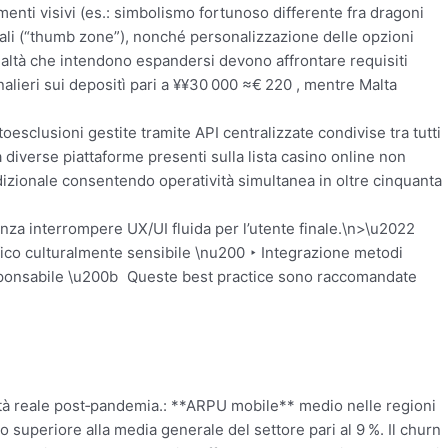
menti visivi (es.: simbolismo fortunoso differente fra dragoni
li (“thumb zone”), nonché personalizzazione delle opzioni
altà che intendono espandersi devono affrontare requisiti
alieri sui deposit​​ì pari a ¥¥30 000 ≈€ 220 , mentre Malta
to­esclusioni gestite tramite API centralizzate condivise tra tutti
a diverse piattaforme presenti sulla lista casino online non
dizionale consentendo operatività simultanea in oltre cinquanta
enza interrompere UX/UI fluida per l’utente finale.\n>\u2022
fico culturalmente sensibile \nu200 ‣ Integrazione metodi
sponsabile \u200b Queste best practice sono raccomandate
deltà reale post‐pandemia.: **ARPU mobile** medio nelle regionі
 superiore alla media generale del settore pari al ​9 %. Il churn