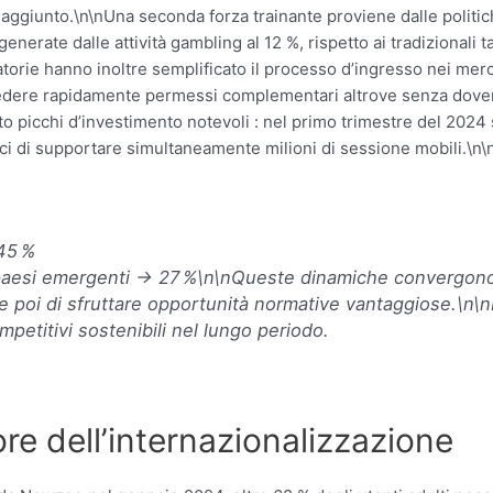
aggiunto.\n\nUna seconda forza trainante proviene dalle politiche
enerate dalle attività gambling al 12 %, rispetto ai tradizionali t
latorie hanno inoltre semplificato il processo d’ingresso nei merc
dere rapidamente permessi complementari altrove senza dover rip
o picchi d’investimento notevoli : nel primo trimestre del 2024 s
aci di supportare simultaneamente milioni di sessione mobili.\
45 %
n paesi emergenti → 27 %\n\nQueste dinamiche convergono
e poi di sfruttare opportunità normative vantaggiose.\n\n
mpetitivi sostenibili nel lungo periodo.
e dell’internazionalizzazione