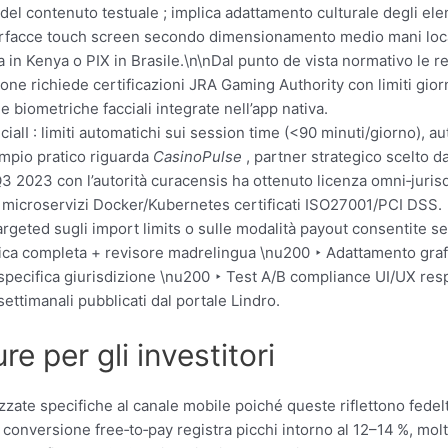
del contenuto testuale ; implica adattamento culturale degli ele
nterfacce touch screen secondo dimensionamento medio mani loca
n Kenya o PIX in Brasile.\n\nDal punto de vista normativo le re
pone richiede certificazioni JRA Gaming Authority con limiti giorn
e biometriche facciali integrate nell’app nativa.
al­I : limiti automatic​​hi sui session time (<90 minuti/giorno), au
sempio pratico riguarda
CasinoPulse
, partner strategico scelto d
3 2023 con l’autorità curacensis ha ottenuto licenza omni‑juris
 microservizi Docker/Kubernetes certificati ISO27001/PCI DSS.
argeted sugli import limits o sulle modalità payout consentite s
stica completa + revisore madrelingua \nu200 ‣ Adattamento gra
pecifica giurisdizione \nu200 ‣ Test A/B compliance UI/UX re
ettimanali pubblicati dal portale Lindro.
e per gli investitori
arizzate specifiche al canale mobile poiché queste riflettono fe
 conversione free‐to‐pay registra picchi intorno al 12–14 %, molto