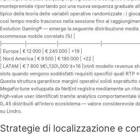
montepremiale riportando poi una nuova sequenza graduale allo st
tipico della teoria delle variabili operative randomizzate : i
così tempo medio trascorso nella sessione fino al raggiungiment
Evolution Gaming® — emerge la seguente distribuzione media dei
scommesse mobile correlato (%) |
|—————|——————-|—————————|————————
| Europa | € 12 000 | € 245 000 | +19 |
| Nord America | € 9 500 | € 180 000 | +22 |
| LATAM | € 7 800 \t€\,130\,000 \t+16 |\n\nIl modello revenue s
slots quando vengono soddisfatti requisiti specifici quali RTP ≥
Questa struttura garantisce margini operativi solidi soprattutto 
MegaFortune
sviluppata da NetEnt registra mediamente un ritorn
high‐value user identificati tramite analytics comportamentale i
0,.45 distribuitì all’intero ecosistema — valore considerevole d
su Lindro.
Strategie di localizzazione e c