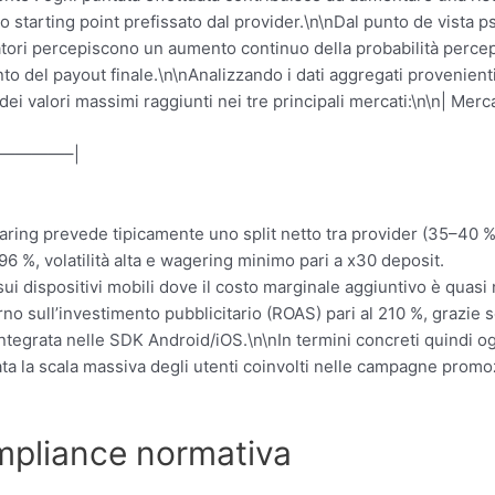
arting point prefissato dal provider.\n\nDal punto de vista psic
 giocatori percepiscono un aumento continuo della probabilità p
o del payout finale.\n\nAnalizzando i dati aggregati provenienti
 valori massimi raggiunti nei tre principali mercati:\n\n| Merc
————–|
haring prevede tipicamente uno split netto tra provider (35–40 
96 %, volatilità alta e wagering minimo pari a x30 deposit.
sui dispositivi mobili dove il costo marginale aggiuntivo è quasi
o sull’investimento pubblicitario (ROAS) pari al 210 %, grazie 
ntegrata nelle SDK Android/iOS.\n\nIn termini concreti quindi og
ata la scala massiva degli utenti coinvolti nelle campagne promo
ompliance normativa