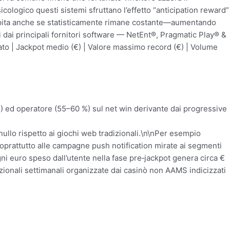
ologico questi sistemi sfruttano l’effetto “anticipation reward”
ercepita anche se statisticamente rimane costante—aumentando
 dai principali fornitori software — NetEnt®, Pragmatic Play® &
ato | Jackpot medio (€) | Valore massimo record (€) | Volume
%) ed operatore (55–60 %) sul net win derivante dai progressive
 nullo rispetto ai giochi web tradizionali.\n\nPer esempio
soprattutto alle campagne push notification mirate ai segmenti
ni euro speso dall’utente nella fase pre‐jackpot genera circa €​
zionali settimanali organizzate dai casinò non AAMS indicizzati