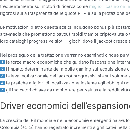
frequentemente sui motori di ricerca come
migliori casino onl
rigorosi sulla trasparenza delle quote RTP e sulla protezione dei
Le motivazioni dietro questa scelta includono bonus più sostanzios
alta‑media che promettono payout rapidi tramite criptovalute o w
loro cataloghi progressive slot — giochi dove il jackpot cresc
Nel prosieguo della trattazione verranno esaminati cinque punt
le forze macro‑economiche che guidano l’espansione interna
l’impatto determinante del mobile gaming sull’acquisizione c
la leva motivazionale dei jackpot progressivi sia sul volume
le pratiche migliori di localizzazione insieme agli obblighi no
gli indicatori chiave da monitorare per valutare la redditivit
Driver economici dell’espansion
La crescita del Pil mondiale nelle economie emergenti ha avuto 
Colombia (+5 %) hanno registrato incrementi significativi nell