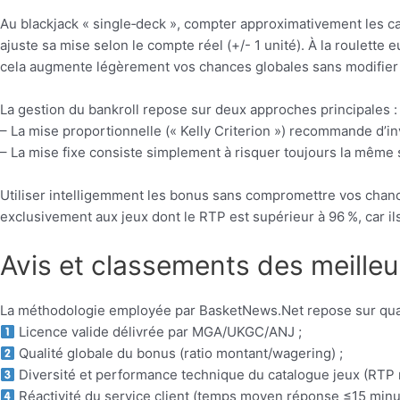
Au blackjack « single‑deck », compter approximativement les car
ajuste sa mise selon le compte réel (+/- 1 unité). À la roulet
cela augmente légèrement vos chances globales sans modifier d
La gestion du bankroll repose sur deux approches principales :
– La mise proportionnelle (« Kelly Criterion ») recommande d’inv
– La mise fixe consiste simplement à risquer toujours la même 
Utiliser intelligemment les bonus sans compromettre vos chanc
exclusivement aux jeux dont le RTP est supérieur à 96 %, car i
Avis et classements des meilleu
La méthodologie employée par BasketNews.Net repose sur quatr
Licence valide délivrée par MGA/UKGC/ANJ ;
Qualité globale du bonus (ratio montant/wagering) ;
Diversité et performance technique du catalogue jeux (RTP 
Réactivité du service client (temps moyen réponse ≤15 minute