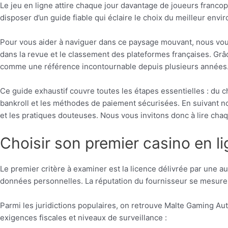
Le jeu en ligne attire chaque jour davantage de joueurs francoph
disposer d’un guide fiable qui éclaire le choix du meilleur envi
Pour vous aider à naviguer dans ce paysage mouvant, nous vo
dans la revue et le classement des plateformes françaises. Grâ
comme une référence incontournable depuis plusieurs années
Ce guide exhaustif couvre toutes les étapes essentielles : du 
bankroll et les méthodes de paiement sécurisées. En suivant n
et les pratiques douteuses. Nous vous invitons donc à lire chaq
Choisir son premier casino en l
Le premier critère à examiner est la licence délivrée par une au
données personnelles. La réputation du fournisseur se mesure ég
Parmi les juridictions populaires, on retrouve Malte Gaming
exigences fiscales et niveaux de surveillance :