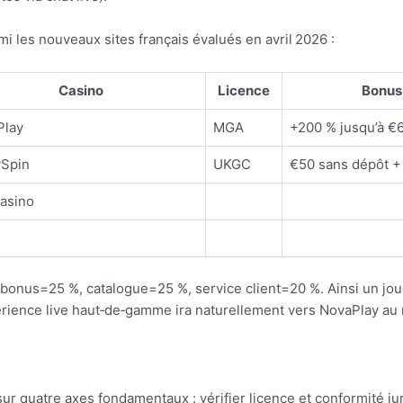
mi les nouveaux sites français évalués en avril 2026 :
Casino
Licence
Bonus
Play
MGA
+200 % jusqu’à €
ySpin
UKGC
€50 sans dépôt 
tarCasino
, bonus=25 %, catalogue=25 %, service client=20 %. Ainsi un j
érience live haut‑de‑gamme ira naturellement vers NovaPlay au 
r quatre axes fondamentaux : vérifier licence et conformité jur