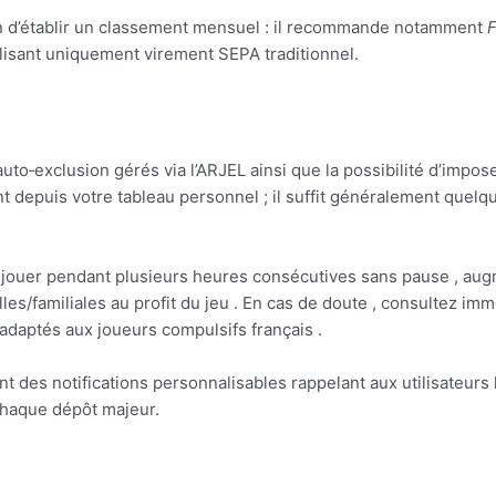
fin d’établir un classement mensuel : il recommande notamment
F
lisant uniquement virement SEPA traditionnel.
auto‑exclusion gérés via l’ARJEL ainsi que la possibilité d’impo
epuis votre tableau personnel ; il suffit généralement quelques
 jouer pendant plusieurs heures consécutives sans pause , a
les/familiales au profit du jeu . En cas de doute , consultez i
daptés aux joueurs compulsifs français .
es notifications personnalisables rappelant aux utilisateurs l
 chaque dépôt majeur.