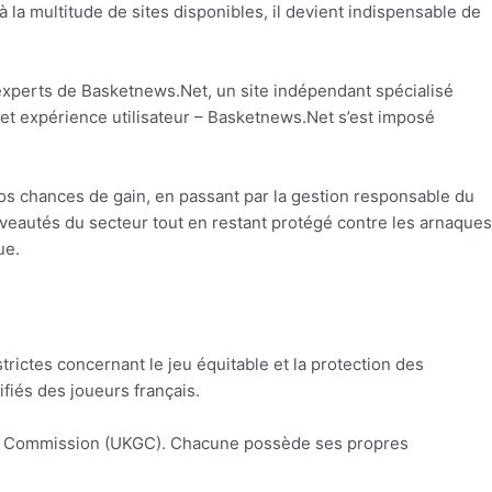
 la multitude de sites disponibles, il devient indispensable de
perts de Basketnews.Net, un site indépendant spécialisé
 et expérience utilisateur – Basketnews.Net s’est imposé
vos chances de gain, en passant par la gestion responsable du
eautés du secteur tout en restant protégé contre les arnaques
ue.
trictes concernant le jeu équitable et la protection des
fiés des joueurs français.
ing Commission (UKGC). Chacune possède ses propres