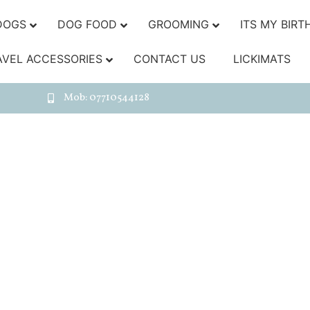
DOGS
DOG FOOD
GROOMING
ITS MY BIRT
AVEL ACCESSORIES
CONTACT US
LICKIMATS
Mob: 07710544128