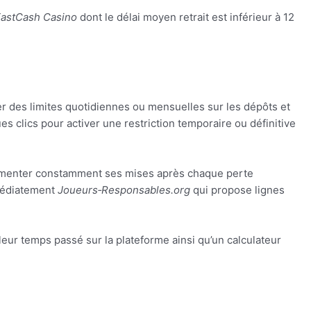
astCash Casino
dont le délai moyen retrait est inférieur à 12
ser des limites quotidiennes ou mensuelles sur les dépôts et
 clics pour activer une restriction temporaire ou définitive
ugmenter constamment ses mises après chaque perte
mmédiatement
Joueurs‑Responsables.org
qui propose lignes
eur temps passé sur la plateforme ainsi qu’un calculateur