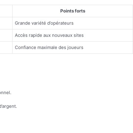
Points forts
Grande variété d’opérateurs
Accès rapide aux nouveaux sites
Confiance maximale des joueurs
onnel.
’argent.