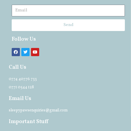
Send
Follow Us
Call Us
0774 40776 733
0771 0544 128
Email Us
sleepypawsenquiries@gmail.com
Important Stuff