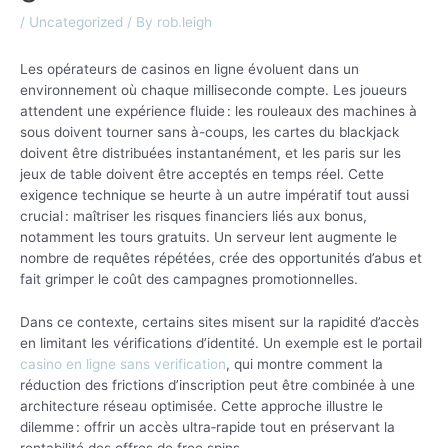
/
Uncategorized
/ By
rob.leigh
Les opérateurs de casinos en ligne évoluent dans un
environnement où chaque milliseconde compte. Les joueurs
attendent une expérience fluide : les rouleaux des machines à
sous doivent tourner sans à-coups, les cartes du blackjack
doivent être distribuées instantanément, et les paris sur les
jeux de table doivent être acceptés en temps réel. Cette
exigence technique se heurte à un autre impératif tout aussi
crucial : maîtriser les risques financiers liés aux bonus,
notamment les tours gratuits. Un serveur lent augmente le
nombre de requêtes répétées, crée des opportunités d’abus et
fait grimper le coût des campagnes promotionnelles.
Dans ce contexte, certains sites misent sur la rapidité d’accès
en limitant les vérifications d’identité. Un exemple est le portail
casino en ligne sans verification
, qui montre comment la
réduction des frictions d’inscription peut être combinée à une
architecture réseau optimisée. Cette approche illustre le
dilemme : offrir un accès ultra‑rapide tout en préservant la