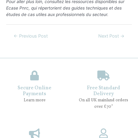
Pour aller plus loin, consultez les ressources disponibles sur
Ecase Pnrc, qui répertorient des guides techniques et des
études de cas utiles aux professionnels du secteur.
←
Previous Post
Next Post
→
Secure Online
Free Standard
Payments
Delivery
Learn more
On all UK mainland orders
over £70*