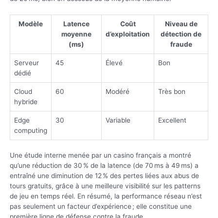
Modèle
Latence
Coût
Niveau de
moyenne
d’exploitation
détection de
(ms)
fraude
Serveur
45
Élevé
Bon
dédié
Cloud
60
Modéré
Très bon
hybride
Edge
30
Variable
Excellent
computing
Une étude interne menée par un casino français a montré
qu’une réduction de 30 % de la latence (de 70 ms à 49 ms) a
entraîné une diminution de 12 % des pertes liées aux abus de
tours gratuits, grâce à une meilleure visibilité sur les patterns
de jeu en temps réel. En résumé, la performance réseau n’est
pas seulement un facteur d’expérience ; elle constitue une
première ligne de défense contre la fraude.