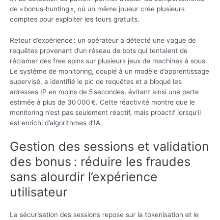
de « bonus‑hunting », où un même joueur crée plusieurs
comptes pour exploiter les tours gratuits.
Retour d’expérience : un opérateur a détecté une vague de
requêtes provenant d’un réseau de bots qui tentaient de
réclamer des free spins sur plusieurs jeux de machines à sous.
Le système de monitoring, couplé à un modèle d’apprentissage
supervisé, a identifié le pic de requêtes et a bloqué les
adresses IP en moins de 5 secondes, évitant ainsi une perte
estimée à plus de 30 000 €. Cette réactivité montre que le
monitoring n’est pas seulement réactif, mais proactif lorsqu’il
est enrichi d’algorithmes d’IA.
Gestion des sessions et validation
des bonus : réduire les fraudes
sans alourdir l’expérience
utilisateur
La sécurisation des sessions repose sur la tokenisation et le