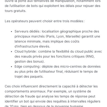
ouvre la porte aux tentatives de manipulation, notamment lors
de l’utilisation de bots qui exploitent les délais pour rejouer des
tours gratuits.
Les opérateurs peuvent choisir entre trois modèles :
Serveurs dédiés : localisation géographique proche des
principaux marchés (Paris, Lyon, Marseille) garantit une
latence minimale, mais implique des coûts
d’infrastructure élevés.
Cloud hybride : combine la flexibilité du cloud public avec
des nœuds privés pour les fonctions critiques (RNG,
gestion des bonus).
Edge computing : déploie des micro‑centres de données
au plus près de l’utilisateur final, réduisant le temps de
trajet des paquets.
Ces choix influencent directement la capacité à détecter les
comportements anormaux. Par exemple, un système de
détection de fraude qui analyse les temps de réponse peut
identifier un bot qui envoie des requêtes à intervalles réguliers
de 20 ms, bien en dessous de la moyenne humaine.