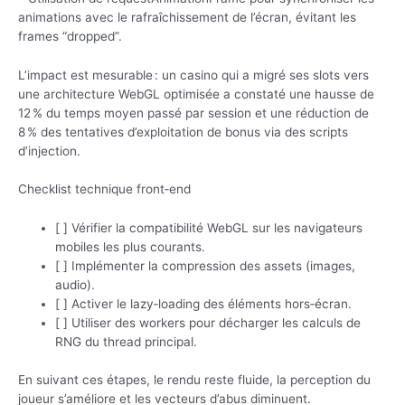
animations avec le rafraîchissement de l’écran, évitant les
frames “dropped”.
L’impact est mesurable : un casino qui a migré ses slots vers
une architecture WebGL optimisée a constaté une hausse de
12 % du temps moyen passé par session et une réduction de
8 % des tentatives d’exploitation de bonus via des scripts
d’injection.
Checklist technique front‑end
[ ] Vérifier la compatibilité WebGL sur les navigateurs
mobiles les plus courants.
[ ] Implémenter la compression des assets (images,
audio).
[ ] Activer le lazy‑loading des éléments hors‑écran.
[ ] Utiliser des workers pour décharger les calculs de
RNG du thread principal.
En suivant ces étapes, le rendu reste fluide, la perception du
joueur s’améliore et les vecteurs d’abus diminuent.