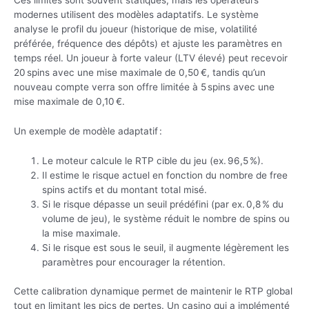
Ces limites sont souvent statiques, mais les opérateurs
modernes utilisent des modèles adaptatifs. Le système
analyse le profil du joueur (historique de mise, volatilité
préférée, fréquence des dépôts) et ajuste les paramètres en
temps réel. Un joueur à forte valeur (LTV élevé) peut recevoir
20 spins avec une mise maximale de 0,50 €, tandis qu’un
nouveau compte verra son offre limitée à 5 spins avec une
mise maximale de 0,10 €.
Un exemple de modèle adaptatif :
Le moteur calcule le RTP cible du jeu (ex. 96,5 %).
Il estime le risque actuel en fonction du nombre de free
spins actifs et du montant total misé.
Si le risque dépasse un seuil prédéfini (par ex. 0,8 % du
volume de jeu), le système réduit le nombre de spins ou
la mise maximale.
Si le risque est sous le seuil, il augmente légèrement les
paramètres pour encourager la rétention.
Cette calibration dynamique permet de maintenir le RTP global
tout en limitant les pics de pertes. Un casino qui a implémenté