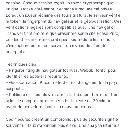
hashing. Chaque session reçoit un token cryptographique
unique, stocké côté serveur et signé avec une clé privée.
Lorsqu’un joueur réclame des tours gratuits, le serveur vérifie
le token, le fingerprint du navigateur et la géolocalisation. Ces
vérifications légères sont compatibles avec une navigation
“sans vérification” telle que présentée sur le site Ecase Pnrc,
qui décrit les meilleures pratiques pour réduire les frictions
d’inscription tout en conservant un niveau de sécurité
acceptable.
Techniques clés :
– Fingerprinting du navigateur (canvas, WebGL, fonts) pour
identifier les appareils récurrents.
– Géolocalisation IP pour détecter les changements de pays
suspects.
– Politique de “cool‑down” : après l’attribution d’un lot de free
spins, le compte entre en période d’attente de 30 minutes
avant de pouvoir réclamer un nouveau bonus.
Ces mesures créent un compromis : plus de sécurité signifie
souvent un taux d’abandon plus élevé. Une analyse interne a