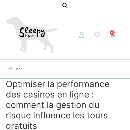
0
Menu
Optimiser la performance
des casinos en ligne :
comment la gestion du
risque influence les tours
gratuits