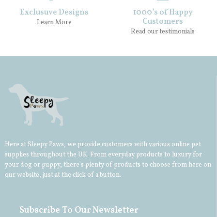
Exclusuve Designs
1000’s of Happy
Customers
Learn More
Read our testimonials
Here at Sleepy Paws, we provide customers with various online pet
supplies throughout the UK. From everyday products to luxury for
your
dog
or
puppy
, there’s plenty of products to choose from here on
our website, just at the click of a button.
Subscribe To Our Newsletter