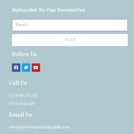
Subscribe To Our Newsletter
Send
Follow Us
Call Us
0774 40776 733
0771 0544 128
Email Us
sleepypawsenquiries@gmail.com