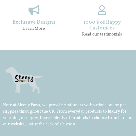
Exclusuve Designs
1000’s of Happy
Customers
Learn More
Read our testimonials
Here at Sleepy Paws, we provide customers with various online pet
supplies throughout the UK. From everyday products to luxury for
your
dog
or
puppy
, there’s plenty of products to choose from here on
our website, just at the click of a button.