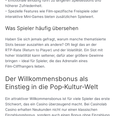
– Emotionale Bindung führt zu längeren Spielsessions und
höherer Zufriedenheit.
– Spezielle Features wie Film‑spezifische Freispiele oder
interaktive Mini‑Games bieten zusätzlichen Spielwert.
Was Spieler häufig übersehen
Haben Sie sich jemals gefragt, warum manche thematisierte
Slots besser auszahlen als andere? Oft liegt das an der
RTP‑Rate (Return to Player) und der Volatilität. Ein Slot mit
hoher Volatilität kann seltener, dafür aber größere Gewinne
bringen – ideal für Spieler, die das Adrenalin eines
Film‑Cliffhangers lieben.
Der Willkommensbonus als
Einstieg in die Pop‑Kultur‑Welt
Ein attraktiver Willkommensbonus ist für viele Spieler das erste
Stichwort, das ein Casino überzeugend macht. Bei Casinolab
Casino erhalten Neukunden nicht nur einen klassischen
Einzahlungsbonus, sondern auch einen Bonus ohne Einzahlung,