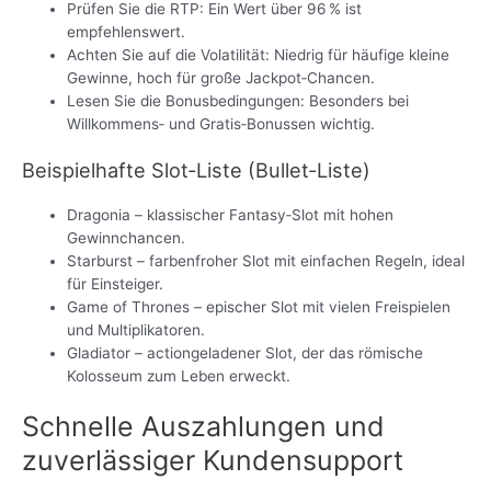
Prüfen Sie die RTP: Ein Wert über 96 % ist
empfehlenswert.
Achten Sie auf die Volatilität: Niedrig für häufige kleine
Gewinne, hoch für große Jackpot‑Chancen.
Lesen Sie die Bonusbedingungen: Besonders bei
Willkommens‑ und Gratis‑Bonussen wichtig.
Beispielhafte Slot‑Liste (Bullet‑Liste)
Dragonia – klassischer Fantasy‑Slot mit hohen
Gewinnchancen.
Starburst – farbenfroher Slot mit einfachen Regeln, ideal
für Einsteiger.
Game of Thrones – epischer Slot mit vielen Freispielen
und Multiplikatoren.
Gladiator – actiongeladener Slot, der das römische
Kolosseum zum Leben erweckt.
Schnelle Auszahlungen und
zuverlässiger Kundensupport