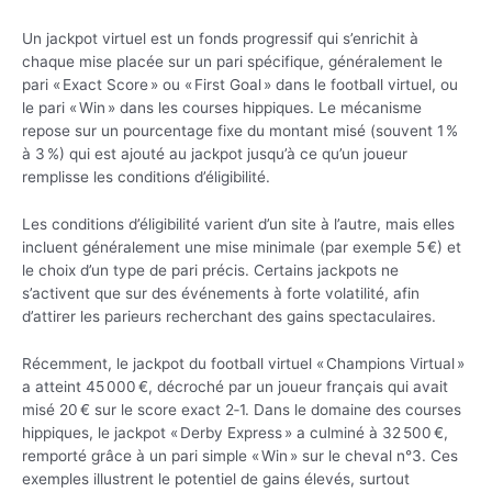
Un jackpot virtuel est un fonds progressif qui s’enrichit à
chaque mise placée sur un pari spécifique, généralement le
pari « Exact Score » ou « First Goal » dans le football virtuel, ou
le pari « Win » dans les courses hippiques. Le mécanisme
repose sur un pourcentage fixe du montant misé (souvent 1 %
à 3 %) qui est ajouté au jackpot jusqu’à ce qu’un joueur
remplisse les conditions d’éligibilité.
Les conditions d’éligibilité varient d’un site à l’autre, mais elles
incluent généralement une mise minimale (par exemple 5 €) et
le choix d’un type de pari précis. Certains jackpots ne
s’activent que sur des événements à forte volatilité, afin
d’attirer les parieurs recherchant des gains spectaculaires.
Récemment, le jackpot du football virtuel « Champions Virtual »
a atteint 45 000 €, décroché par un joueur français qui avait
misé 20 € sur le score exact 2‑1. Dans le domaine des courses
hippiques, le jackpot « Derby Express » a culminé à 32 500 €,
remporté grâce à un pari simple « Win » sur le cheval n°3. Ces
exemples illustrent le potentiel de gains élevés, surtout