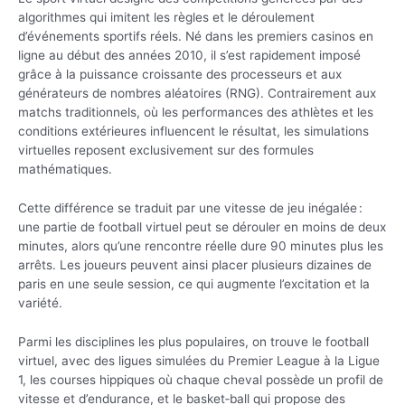
algorithmes qui imitent les règles et le déroulement
d’événements sportifs réels. Né dans les premiers casinos en
ligne au début des années 2010, il s’est rapidement imposé
grâce à la puissance croissante des processeurs et aux
générateurs de nombres aléatoires (RNG). Contrairement aux
matchs traditionnels, où les performances des athlètes et les
conditions extérieures influencent le résultat, les simulations
virtuelles reposent exclusivement sur des formules
mathématiques.
Cette différence se traduit par une vitesse de jeu inégalée :
une partie de football virtuel peut se dérouler en moins de deux
minutes, alors qu’une rencontre réelle dure 90 minutes plus les
arrêts. Les joueurs peuvent ainsi placer plusieurs dizaines de
paris en une seule session, ce qui augmente l’excitation et la
variété.
Parmi les disciplines les plus populaires, on trouve le football
virtuel, avec des ligues simulées du Premier League à la Ligue
1, les courses hippiques où chaque cheval possède un profil de
vitesse et d’endurance, et le basket‑ball qui propose des