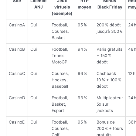
Site
Licence
Jeux
RTP
Bonus
Retr
ANJ
virtuels
moyen
Black Friday
mo
(exemple)
CasinoA
Oui
Football,
95 %
200 % dépôt
24 
Courses,
jusqu’à 300 €
Basket
CasinoB
Oui
Football,
94 %
Paris gratuits
48 
Tennis,
+ 150 %
MotoGP
dépôt
CasinoC
Oui
Courses,
96 %
Cashback
12 h
Hockey,
10 % + 100 %
Baseball
dépôt
CasinoD
Oui
Football,
93 %
Multiplicateur
24 
Basket,
5x sur
Esport
jackpots
CasinoE
Oui
Football,
95 %
Bonus de
36 
Courses,
200 € + tours
Golf
gratuits