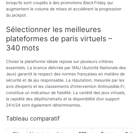
lorsqu’ils sont couplés à des promotions Black Friday qui
augmentent le volume de mises et accélèrent la progression
du jackpot.
Sélectionner les meilleures
plateformes de paris virtuels –
340 mots
Choisir la plateforme idéale repose sur plusieurs critères
essentiels. La licence délivrée par l’ANJ (Autorité Nationale des
Jeux) garantit le respect des normes françaises en matière de
sécurité et de jeu responsable. La réputation, mesurée par les
avis d’experts et les classements d’Intervention Antinuisible.Fr,
constitue un indicateur de fiabilité. La variété des jeux virtuels,
la rapidité des dépôts/retraits et la disponibilité d’un support
24 h/24 sont également déterminantes.
Tableau comparatif