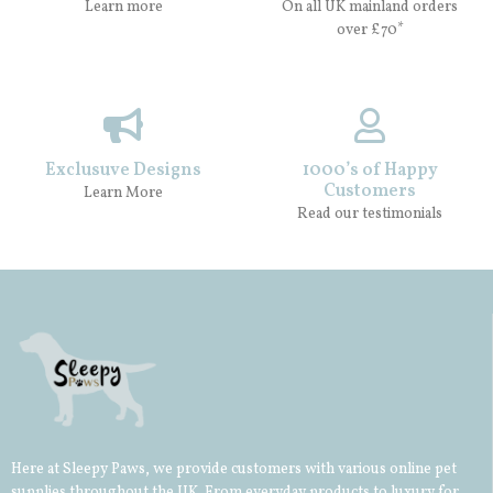
Learn more
On all UK mainland orders
over £70*
Exclusuve Designs
1000’s of Happy
Customers
Learn More
Read our testimonials
Here at Sleepy Paws, we provide customers with various online pet
supplies throughout the UK. From everyday products to luxury for