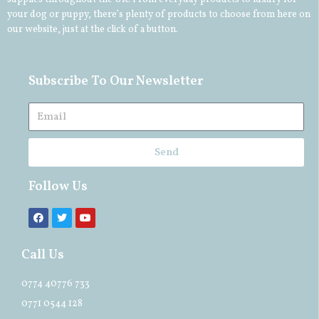
your
dog
or
puppy
, there’s plenty of products to choose from here on
our website, just at the click of a button.
Subscribe To Our Newsletter
Send
Follow Us
Call Us
0774 40776 733
0771 0544 128