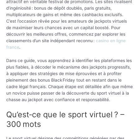
attractif en véritable festival de promotions. Les sites rivalisent
d’ingéniosité : bonus de dépôt doublés, paris gratuits,
multiplicateurs de gains et même des cashbacks exclusifs.
C’est l’occasion rêvée pour les amateurs de jackpots virtuels
de maximiser leurs chances avec un capital boosté. Pour
découvrir les meilleures offres, commencez par explorer les
classements d’un site indépendant reconnu :
casino en ligne
france
.
Dans ce guide, vous apprendrez à identifier les plateformes les
plus fiables, à décoder le mécanisme des jackpots progressifs,
à appliquer des stratégies de mise éprouvées et à profiter
pleinement des bonus Black Friday tout en restant dans le
cadre légal français. Chaque étape est détaillée afin que même
un novice puisse passer de la découverte du sport virtuel à la
chasse au jackpot avec confiance et responsabilité.
Qu’est‑ce que le sport virtuel ? –
300 mots
Le sport virtuel désigne des compétitions générées par des