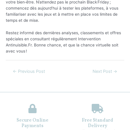
votre bien‑être. N’attendez pas le prochain Black Friday ;
commencez dès aujourd’hui à tester les plateformes, à vous
familiariser avec les jeux et à mettre en place vos limites de
temps et de mise.
Restez informé des dernières analyses, classements et offres
spéciales en consultant régulièrement Intervention
Antinuisible.Fr. Bonne chance, et que la chance virtuelle soit
avec vous !
←
Previous Post
Next Post
→
Secure Online
Free Standard
Payments
Delivery