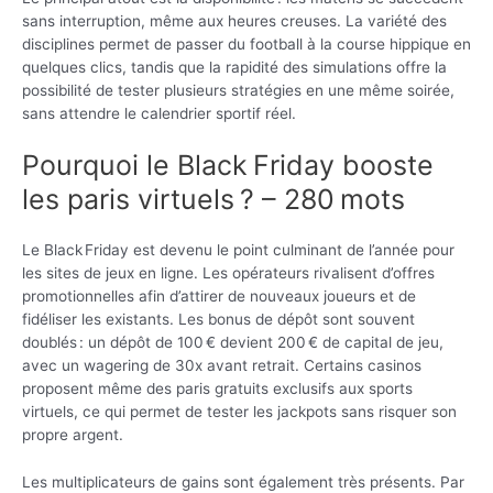
sans interruption, même aux heures creuses. La variété des
disciplines permet de passer du football à la course hippique en
quelques clics, tandis que la rapidité des simulations offre la
possibilité de tester plusieurs stratégies en une même soirée,
sans attendre le calendrier sportif réel.
Pourquoi le Black Friday booste
les paris virtuels ? – 280 mots
Le Black Friday est devenu le point culminant de l’année pour
les sites de jeux en ligne. Les opérateurs rivalisent d’offres
promotionnelles afin d’attirer de nouveaux joueurs et de
fidéliser les existants. Les bonus de dépôt sont souvent
doublés : un dépôt de 100 € devient 200 € de capital de jeu,
avec un wagering de 30x avant retrait. Certains casinos
proposent même des paris gratuits exclusifs aux sports
virtuels, ce qui permet de tester les jackpots sans risquer son
propre argent.
Les multiplicateurs de gains sont également très présents. Par