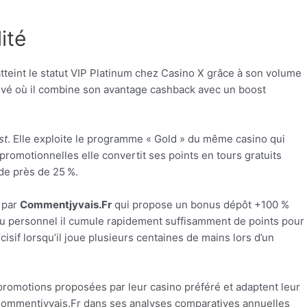
ité
tteint le statut VIP Platinum chez Casino X grâce à son volume
élevé où il combine son avantage cashback avec un boost
st
. Elle exploite le programme « Gold » du même casino qui
motionnelles elle convertit ses points en tours gratuits
 de près de 25 %.
e par
Commentjyvais.Fr
qui propose un bonus dépôt +100 %
eau personnel il cumule rapidement suffisamment de points pour
isif lorsqu’il joue plusieurs centaines de mains lors d’un
s promotions proposées par leur casino préféré et adaptent leur
r Commentjyvais.Fr dans ses analyses comparatives annuelles