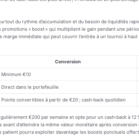
rtout du rythme d’accumulation et du besoin de liquidités rapid
s promotions « boost » qui multiplient le gain pendant une pér
marge immédiate qui peut couvrir l’entrée à un tournoi à haut e
Conversion
Minimum €10
Direct dans le portefeuille
Points convertibles à partir de €20 ; cash‑back quotidien
régulièrement €200 par semaine et opte pour un cash‑back à 12 
s avant d’atteindre la même valeur monétaire après conversion e
ège patient pourra exploiter davantage les boosts ponctuels off