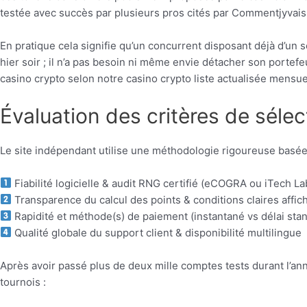
testée avec succès par plusieurs pros cités par Commentjyvais.
En pratique cela signifie qu’un concurrent disposant déjà d’u
hier soir ; il n’a pas besoin ni même envie détacher son portefe
casino crypto selon notre casino crypto liste actualisée mensue
Évaluation des critères de sél
Le site indépendant utilise une méthodologie rigoureuse basée
Fiabilité logicielle & audit RNG certifié (eCOGRA ou iTech La
Transparence du calcul des points & conditions claires affic
Rapidité et méthode(s) de paiement (instantané vs délai sta
Qualité globale du support client & disponibilité multilingue
Après avoir passé plus de deux mille comptes tests durant l’an
tournois :