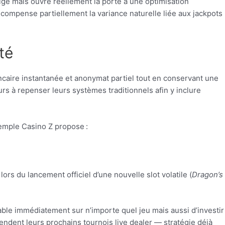
ige mais ouvre réellement la porte à une optimisation
compense partiellement la variance naturelle liée aux jackpots
té
ancaire instantanée et anonymat partiel tout en conservant une
urs à repenser leurs systèmes traditionnels afin y inclure
emple Casino Z propose :
 du lancement officiel d’une nouvelle slot volatile (
Dragon’s
le immédiatement sur n’importe quel jeu mais aussi d’investir
endent leurs prochains tournois live dealer — stratégie déjà