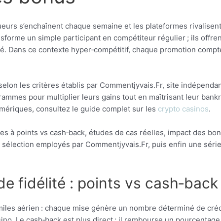
joueurs s’enchaînent chaque semaine et les plateformes rivalisent
nsforme un simple participant en compétiteur régulier ; ils off
erré. Dans ce contexte hyper‑compétitif, chaque promotion compt
elon les critères établis par Commentjyvais.Fr, site indépenda
ammes pour multiplier leurs gains tout en maîtrisant leur bankr
mériques, consultez le guide complet sur les
crypto casinos
.
es à points vs cash‑back, études de cas réelles, impact des bon
 de sélection employés par Commentjyvais.Fr, puis enfin une sér
fidélité : points vs cash‑back
es aérien : chaque mise génère un nombre déterminé de crédits
sino. Le cash‑back est plus direct ; il rembourse un pourcentag