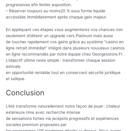
progressives afin limiter exposition.
– Réserver toujours au moins20 % sous forme liquide
accessible immédiatement après chaque gain majeur.
En appliquant ces étapes vous augmenterez vos chances non
seulement d’obtenir un upgrade vers Platinum mais aussi
de toucher rapidement vos gains grâce au système “casino en
ligne retrait immédiat” intégré dans plusieurs nouveaux casinos
en ligne recommandés par notre équipe chez Georgesstore.Fr .
L’objectif ultime reste simple : transformer chaque session
estivale
en opportunité rentable tout en conservant sécurité juridique
et ludique.
Conclusion
L’été transforme naturellement notre façon de jouer : chaleur
extérieure rime avec recherche intense
de sensations fortes via jackpots progressifs et expériences
sociales premium proposées par
les programmes VIP modernes décrits ci-dessus. Nous avons