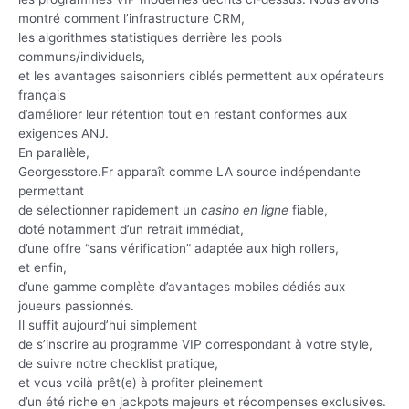
montré comment l’infrastructure CRM,
les algorithmes statistiques derrière les pools
communs/individuels,
et les avantages saisonniers ciblés permettent aux opérateurs
français
d’améliorer leur rétention tout en restant conformes aux
exigences ANJ.
En parallèle,
Georgesstore.Fr apparaît comme LA source indépendante
permettant
de sélectionner rapidement un
casino en ligne
fiable,
doté notamment d’un retrait immédiat,
d’une offre “sans vérification” adaptée aux high rollers,
et enfin,
d’une gamme complète d’avantages mobiles dédiés aux
joueurs passionnés.
Il suffit aujourd’hui simplement
de s’inscrire au programme VIP correspondant à votre style,
de suivre notre checklist pratique,
et vous voilà prêt(e) à profiter pleinement
d’un été riche en jackpots majeurs et récompenses exclusives.