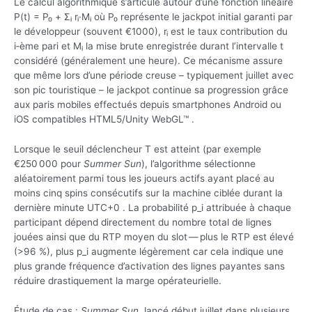
Le calcul algorithmique s’articule autour d’une fonction linéaire
P(t) = P₀ + Σᵢ rᵢ·Mᵢ où P₀ représente le jackpot initial garanti par
le développeur (souvent €1000), rᵢ est le taux contribution du
i‑ème pari et Mᵢ la mise brute enregistrée durant l’intervalle t
considéré (généralement une heure). Ce mécanisme assure
que même lors d’une période creuse – typiquement juillet avec
son pic touristique – le jackpot continue sa progression grâce
aux paris mobiles effectués depuis smartphones Android ou
iOS compatibles HTML5/Unity WebGL™ .
Lorsque le seuil déclencheur T est atteint (par exemple
€250 000 pour
Summer Sun
), l’algorithme sélectionne
aléatoirement parmi tous les joueurs actifs ayant placé au
moins cinq spins consécutifs sur la machine ciblée durant la
dernière minute UTC+0 . La probabilité p_i attribuée à chaque
participant dépend directement du nombre total de lignes
jouées ainsi que du RTP moyen du slot — plus le RTP est élevé
(>96 %), plus p_i augmente légèrement car cela indique une
plus grande fréquence d’activation des lignes payantes sans
réduire drastiquement la marge opérateurielle.
Étude de cas :
Summer Sun
, lancé début juillet dans plusieurs