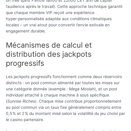
on free spins » entre 18h00 et 22h00 CET afin de capter
l’audience après le travail). Cette approche technique garantit
que chaque membre VIP reçoit une expérience
hyper‑personnalisée adaptée aux conditions climatiques
locales – un vrai atout pour convertir l’envie estivale en
engagement durable.
Mécanismes de calcul et
distribution des jackpots
progressifs
Les jackpots progressifs fonctionnent comme deux réservoirs
distincts : un pool commun alimenté par toutes les mises sur
une catégorie donnée (exemple :
Mega Moolah
), et un pool
individuel attaché à chaque machine à sous spécifique
(
Sunrise Riches
). Chaque mise contribue proportionnellement
au pool commun via un taux fixe généralement compris entre
0,5 % et 2 % du montant misé selon la volatilité du jeu choisi par
le casino partenaire.