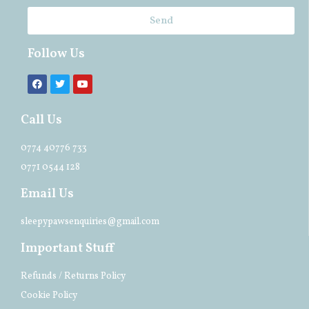
Send
Follow Us
Call Us
0774 40776 733
0771 0544 128
Email Us
sleepypawsenquiries@gmail.com
Important Stuff
Refunds / Returns Policy
Cookie Policy