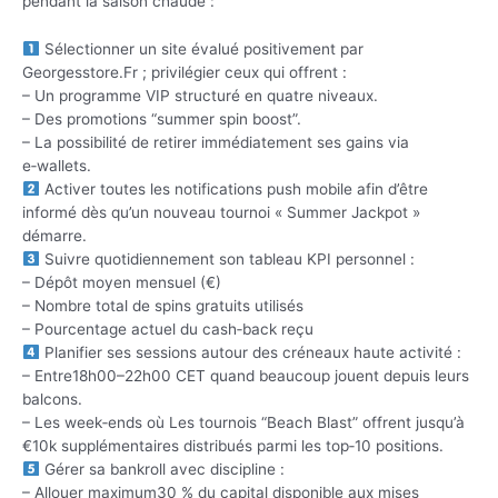
pendant la saison chaude :
Sélectionner un site évalué positivement par
Georgesstore.Fr ; privilégier ceux qui offrent :
– Un programme VIP structuré en quatre niveaux.
– Des promotions “summer spin boost”.
– La possibilité de retirer immédiatement ses gains via
e‑wallets.
Activer toutes les notifications push mobile afin d’être
informé dès qu’un nouveau tournoi « Summer Jackpot »
démarre.
Suivre quotidiennement son tableau KPI personnel :
– Dépôt moyen mensuel (€)
– Nombre total de spins gratuits utilisés
– Pourcentage actuel du cash‑back reçu
Planifier ses sessions autour des créneaux haute activité :
– Entre18h00–22h00 CET quand beaucoup jouent depuis leurs
balcons.
– Les week‑ends où Les tournois “Beach Blast” offrent jusqu’à
€10k supplémentaires distribués parmi les top‑10 positions.
Gérer sa bankroll avec discipline :
– Allouer maximum30 % du capital disponible aux mises