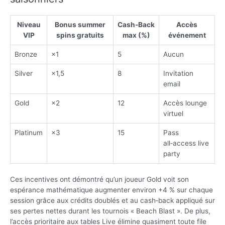
Niveau
Bonus summer
Cash‑Back
Accès
VIP
spins gratuits
max (%)
événement
Bronze
×1
5
Aucun
Silver
×1,5
8
Invitation
email
Gold
×2
12
Accès lounge
virtuel
Platinum
×3
15
Pass
all‑access live
party
Ces incentives ont démontré qu’un joueur Gold voit son
espérance mathématique augmenter environ +4 % sur chaque
session grâce aux crédits doublés et au cash‑back appliqué sur
ses pertes nettes durant les tournois « Beach Blast ». De plus,
l’accès prioritaire aux tables Live élimine quasiment toute file