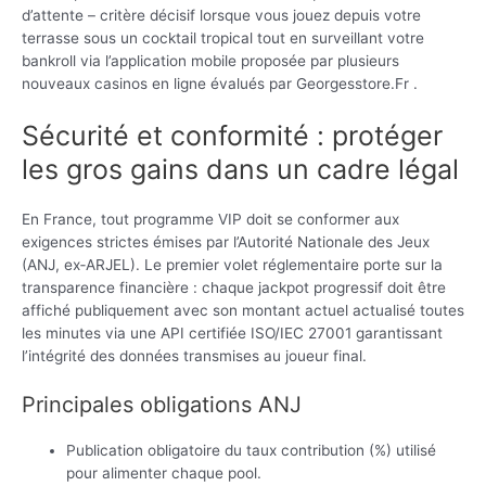
d’attente – critère décisif lorsque vous jouez depuis votre
terrasse sous un cocktail tropical tout en surveillant votre
bankroll via l’application mobile proposée par plusieurs
nouveaux casinos en ligne évalués par Georgesstore.Fr .
Sécurité et conformité : protéger
les gros gains dans un cadre légal
En France, tout programme VIP doit se conformer aux
exigences strictes émises par l’Autorité Nationale des Jeux
(ANJ, ex‑ARJEL). Le premier volet réglementaire porte sur la
transparence financière : chaque jackpot progressif doit être
affiché publiquement avec son montant actuel actualisé toutes
les minutes via une API certifiée ISO/IEC 27001 garantissant
l’intégrité des données transmises au joueur final.
Principales obligations ANJ
Publication obligatoire du taux contribution (%​) utilisé
pour alimenter chaque pool.