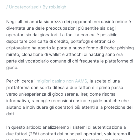
/
Uncategorized
/ By
rob.leigh
Negli ultimi anni la sicurezza dei pagamenti nei casinò online è
diventata una delle preoccupazioni più sentite sia dagli
operatori sia dai giocatori. La facilità con cui è possibile
depositare con carte di credito, portafogli elettronici o
criptovalute ha aperto la porta a nuove forme di frode: phishing
mirato, clonazione di wallet e attacchi di hacking sono ora
parte del vocabolario comune di chi frequenta le piattaforme di
gioco.
Per chi cerca i
migliori casino non AAMS
, la scelta di una
piattaforma con solida difesa a due fattori è il primo passo
verso un’esperienza di gioco serena. Irer, come risorsa
informativa, raccoglie recensioni casinò e guide pratiche che
aiutano a individuare gli operatori più attenti alla protezione dei
dati.
In questo articolo analizzeremo i sistemi di autenticazione a
due fattori (2FA) adottati dai principali operatori, valuteremo il