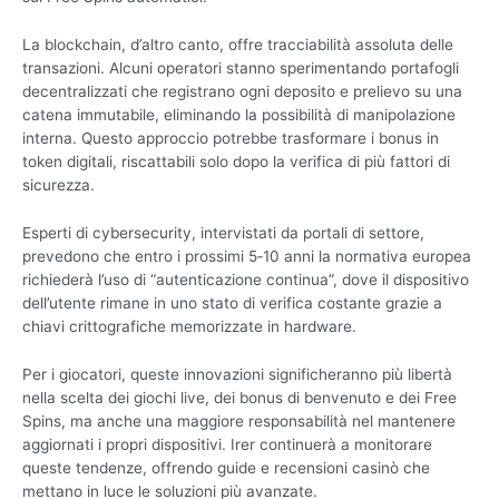
La blockchain, d’altro canto, offre tracciabilità assoluta delle
transazioni. Alcuni operatori stanno sperimentando portafogli
decentralizzati che registrano ogni deposito e prelievo su una
catena immutabile, eliminando la possibilità di manipolazione
interna. Questo approccio potrebbe trasformare i bonus in
token digitali, riscattabili solo dopo la verifica di più fattori di
sicurezza.
Esperti di cybersecurity, intervistati da portali di settore,
prevedono che entro i prossimi 5‑10 anni la normativa europea
richiederà l’uso di “autenticazione continua”, dove il dispositivo
dell’utente rimane in uno stato di verifica costante grazie a
chiavi crittografiche memorizzate in hardware.
Per i giocatori, queste innovazioni significheranno più libertà
nella scelta dei giochi live, dei bonus di benvenuto e dei Free
Spins, ma anche una maggiore responsabilità nel mantenere
aggiornati i propri dispositivi. Irer continuerà a monitorare
queste tendenze, offrendo guide e recensioni casinò che
mettano in luce le soluzioni più avanzate.