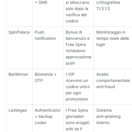
+ SMS
si sbloccano
crittografate
solo dopo la
TLS 1.3
verifica del
codice
SpinPalace
Push
Bonus di
Monitoraggio in
notification
benvenuto e
tempo reale delle
Free Spins
login
richiedono
approvazione
push
BetWinner
Biometria +
I VIP
Analisi
OTP
ricevono un
comportamentale
codice unico
anti‑fraud
per ogni
promozione
LeoVegas
Authenticator
I Free Spins
Sistema
+ backup
giornalieri
anti‑phishing
codes
sono erogati
interno
solo se il