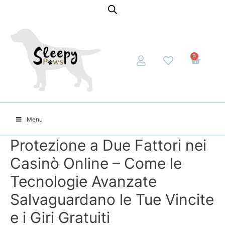
0
Menu
Protezione a Due Fattori nei
Casinò Online – Come le
Tecnologie Avanzate
Salvaguardano le Tue Vincite
e i Giri Gratuiti