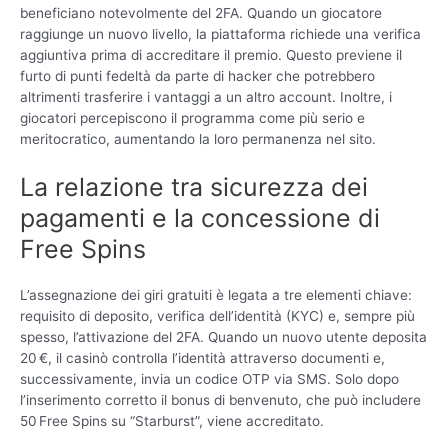
beneficiano notevolmente del 2FA. Quando un giocatore
raggiunge un nuovo livello, la piattaforma richiede una verifica
aggiuntiva prima di accreditare il premio. Questo previene il
furto di punti fedeltà da parte di hacker che potrebbero
altrimenti trasferire i vantaggi a un altro account. Inoltre, i
giocatori percepiscono il programma come più serio e
meritocratico, aumentando la loro permanenza nel sito.
La relazione tra sicurezza dei
pagamenti e la concessione di
Free Spins
L’assegnazione dei giri gratuiti è legata a tre elementi chiave:
requisito di deposito, verifica dell’identità (KYC) e, sempre più
spesso, l’attivazione del 2FA. Quando un nuovo utente deposita
20 €, il casinò controlla l’identità attraverso documenti e,
successivamente, invia un codice OTP via SMS. Solo dopo
l’inserimento corretto il bonus di benvenuto, che può includere
50 Free Spins su “Starburst”, viene accreditato.