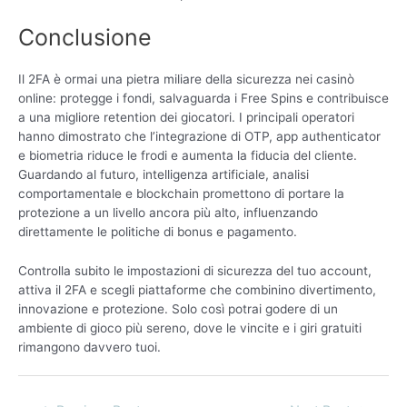
Conclusione
Il 2FA è ormai una pietra miliare della sicurezza nei casinò
online: protegge i fondi, salvaguarda i Free Spins e contribuisce
a una migliore retention dei giocatori. I principali operatori
hanno dimostrato che l’integrazione di OTP, app authenticator
e biometria riduce le frodi e aumenta la fiducia del cliente.
Guardando al futuro, intelligenza artificiale, analisi
comportamentale e blockchain promettono di portare la
protezione a un livello ancora più alto, influenzando
direttamente le politiche di bonus e pagamento.
Controlla subito le impostazioni di sicurezza del tuo account,
attiva il 2FA e scegli piattaforme che combinino divertimento,
innovazione e protezione. Solo così potrai godere di un
ambiente di gioco più sereno, dove le vincite e i giri gratuiti
rimangono davvero tuoi.