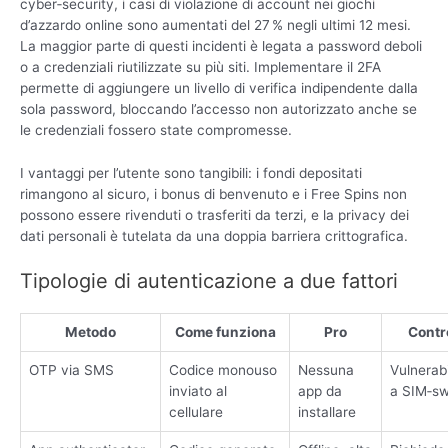
cyber‑security, i casi di violazione di account nei giochi
d’azzardo online sono aumentati del 27 % negli ultimi 12 mesi.
La maggior parte di questi incidenti è legata a password deboli
o a credenziali riutilizzate su più siti. Implementare il 2FA
permette di aggiungere un livello di verifica indipendente dalla
sola password, bloccando l’accesso non autorizzato anche se
le credenziali fossero state compromesse.
I vantaggi per l’utente sono tangibili: i fondi depositati
rimangono al sicuro, i bonus di benvenuto e i Free Spins non
possono essere rivenduti o trasferiti da terzi, e la privacy dei
dati personali è tutelata da una doppia barriera crittografica.
Tipologie di autenticazione a due fattori
Metodo
Come funziona
Pro
Contr
OTP via SMS
Codice monouso
Nessuna
Vulnerab
inviato al
app da
a SIM‑s
cellulare
installare