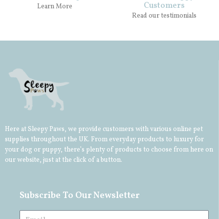
Customers
Learn More
Read our testimonials
Here at Sleepy Paws, we provide customers with various online pet
supplies throughout the UK. From everyday products to luxury for
your
dog
or
puppy
, there’s plenty of products to choose from here on
our website, just at the click of a button.
Subscribe To Our Newsletter