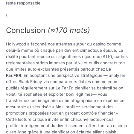
reste responsable.
\
Conclusion
(≈170 mots)
Hollywood a façonné nos attentes autour du casino comme
celui-là même où chaque pari devient climactique épique. La
RTP
réalité pourtant repose sur algorithmes rigoureux (
), cadres
réglementaires stricts imposés par l’ANJ et outils concrets tels
que limites auto‑excluantes présentés partout chez
Le
Far.FRR
. En adoptant une perspective stratégique — analyser
offres Black Friday via comparateurs fiables comme ceux
publiés régulièrement sur Le Far.Fr, planifier sa bankroll selon
volatilité souhaitée et exploiter boni légitimes— vous
transformez cet imaginaire cinématographique en expérience
mesurable et sécurisée.«​ Ainsi profitez sereinement des
promotions proposées tout en gardant contrôle financier.»
Cette lecture critique invite enfin chacun·e lecteur·riceà
profiter intelligemment ­du divertissement offert tant au cinéma
qu’en ligne grâce à une planification éclairée alliant plaisir