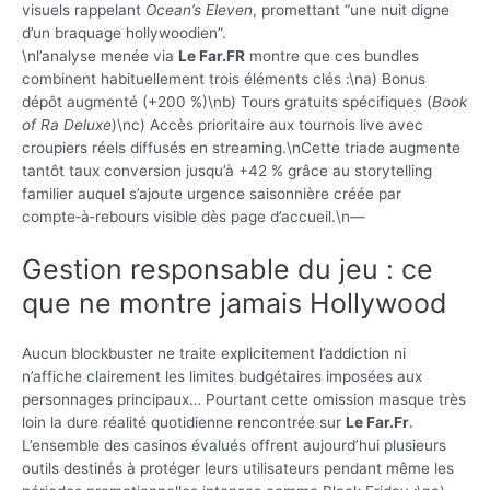
visuels rappelant
Ocean’s Eleven
, promettant “une nuit digne
d’un braquage hollywoodien”.
\nl’analyse menée via
Le Far.FR
montre que ces bundles
combinent habituellement trois éléments clés :\na) Bonus
dépôt augmenté (+200 %)\nb) Tours gratuits spécifiques (
Book
of Ra Deluxe
)\nc) Accès prioritaire aux tournois live avec
croupiers réels diffusés en streaming.\nCette triade augmente
tantôt taux conversion jusqu’à +42 % grâce au storytelling
familier auquel s’ajoute urgence saisonnière créée par
compte‑à‑rebours visible dès page d’accueil.\n—
Gestion responsable du jeu : ce
que ne montre jamais Hollywood
Aucun blockbuster ne traite explicitement l’addiction ni
n’affiche clairement les limites budgétaires imposées aux
personnages principaux… Pourtant cette omission masque très
loin la dure réalité quotidienne rencontrée sur
Le Far.Fr
.
L’ensemble des casinos évalués offrent aujourd’hui plusieurs
outils destinés à protéger leurs utilisateurs pendant même les