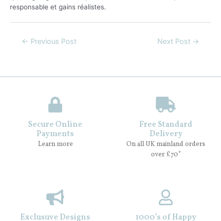
responsable et gains réalistes.​
←
Previous Post
Next Post
→
Secure Online
Free Standard
Payments
Delivery
Learn more
On all UK mainland orders
over £70*
Exclusuve Designs
1000’s of Happy