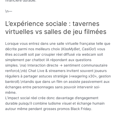
financière durable.
\n—
L’expérience sociale : tavernes
virtuelles vs salles de jeu filmées
Lorsque vous entrez dans une salle virtuelle française telle que
décrite parmi nos meilleurs choix (
KissMyBet
,
CasiGo!
) vous
êtes accueilli soit par croupier réel diffusé via webcam soit
simplement par chatbot IA répondant aux questions
simples. \na) Interaction directe → sentiment communautaire
renforcé,\nb) Chat Live & streamers invitent souvent joueurs
réguliers à partager astuces stratégie («wagering x30», gestion
bankroll).\ntandis que dans un film on assiste passivement aux
échanges entre personnages sans pouvoir intervenir soi-
même.
L’impact social réel crée donc davantage d’engagement
durable puisqu’il combine ludisme visuel et échange humain
autour même pendant grosses promos Black Friday.