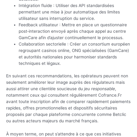
Intégration fluide : Utiliser des API standardisées
permettant une mise à jour automatique des limites
utilisateur sans interruption du service.
Feedback utilisateur : Mettre en place un questionnaire
post‑interaction envoyé après chaque appel au centre
GamCare afin d’ajuster continuellement le processus.
Collaboration sectorielle : Créer un consortium européen
regroupant casinos online, ONG spécialisées (GamCare)
et autorités nationales pour harmoniser standards
techniques et légaux.
En suivant ces recommandations, les opérateurs peuvent non
seulement améliorer leur image auprès des régulateurs mais
aussi attirer une clientèle soucieuse du
jeu responsable
,
notamment ceux qui consultent régulièrement Cofrance.Fr
avant toute inscription afin de comparer rapidement paiements
rapides, offres promotionnelles et dispositifs sécuritaires
proposés par chaque plateforme concurrente comme Betclic
ou autres acteurs majeurs du marché français.
À moyen terme, on peut s’attendre à ce que ces initiatives