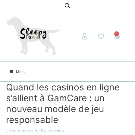
0
Menu
Quand les casinos en ligne
s’allient à GamCare : un
nouveau modèle de jeu
responsable
/
Uncategorized
/ By
rob.leigh