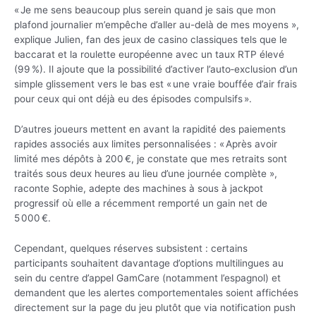
« Je me sens beaucoup plus serein quand je sais que mon
plafond journalier m’empêche d’aller au-delà de mes moyens »,
explique Julien, fan des jeux de casino classiques tels que le
baccarat et la roulette européenne avec un taux RTP élevé
(99 %). Il ajoute que la possibilité d’activer l’auto‑exclusion d’un
simple glissement vers le bas est « une vraie bouffée d’air frais
pour ceux qui ont déjà eu des épisodes compulsifs ».
D’autres joueurs mettent en avant la rapidité des paiements
rapides associés aux limites personnalisées : « Après avoir
limité mes dépôts à 200 €, je constate que mes retraits sont
traités sous deux heures au lieu d’une journée complète »,
raconte Sophie, adepte des machines à sous à jackpot
progressif où elle a récemment remporté un gain net de
5 000 €.
Cependant, quelques réserves subsistent : certains
participants souhaitent davantage d’options multilingues au
sein du centre d’appel GamCare (notamment l’espagnol) et
demandent que les alertes comportementales soient affichées
directement sur la page du jeu plutôt que via notification push