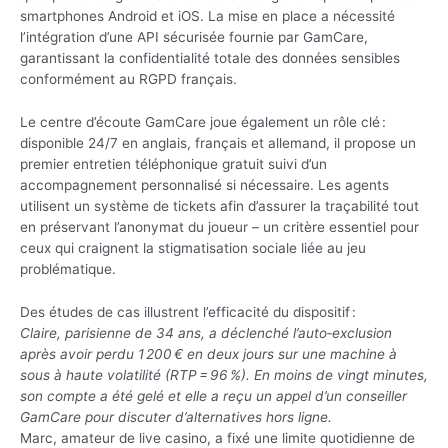
smartphones Android et iOS. La mise en place a nécessité
l’intégration d’une API sécurisée fournie par GamCare,
garantissant la confidentialité totale des données sensibles
conformément au RGPD français.
Le centre d’écoute GamCare joue également un rôle clé :
disponible 24/7 en anglais, français et allemand, il propose un
premier entretien téléphonique gratuit suivi d’un
accompagnement personnalisé si nécessaire. Les agents
utilisent un système de tickets afin d’assurer la traçabilité tout
en préservant l’anonymat du joueur – un critère essentiel pour
ceux qui craignent la stigmatisation sociale liée au jeu
problématique.
Des études de cas illustrent l’efficacité du dispositif :
Claire, parisienne de 34 ans, a déclenché l’auto‑exclusion
après avoir perdu 1 200 € en deux jours sur une machine à
sous à haute volatilité (RTP = 96 %). En moins de vingt minutes,
son compte a été gelé et elle a reçu un appel d’un conseiller
GamCare pour discuter d’alternatives hors ligne.
Marc, amateur de live casino, a fixé une limite quotidienne de