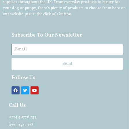
supplies throughout the UK. From everyday products to luxury for
your
dog
or
puppy
, there’s plenty of products to choose from here on
our website, just at the click of a button.
Subscribe To Our Newsletter
Send
Follow Us
Call Us
0774 40776 733
0771 0544 128