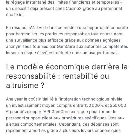
le réglage instantané des limites financières et temporelles –
un dispositif déjà présent chez CasinoX grâce au partenariat
étudié ici.
En résumé, l’ANJ voit dans ce modèle une opportunité concrète
pour harmoniser les pratiques responsables tout en assurant
une surveillance plus efficace grâce aux données agrégées
anonymisées fournies par GamCare aux autorités compétentes
lorsqu’un risque élevé est détecté chez un usager français.
Le modèle économique derrière la
responsabilité : rentabilité ou
altruisme ?
Analyser le coût initial lié à l’intégration technologique révèle
un investissement moyen compris entre 150 000 € et 250 000
€ pour développer l’API GamCare ainsi que pour former le
personnel support client aux procédures spécifiques liées aux
alertes comportementales. Cependant, ces dépenses sont
rapidement amorties grâce à plusieurs leviers économiques