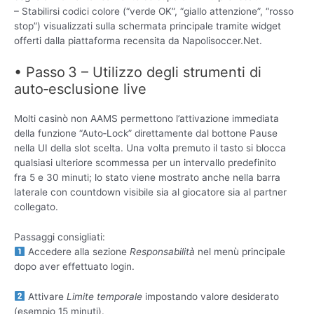
– Stabilirsi codici colore (“verde OK”, “giallo attenzione”, “rosso
stop”) visualizzati sulla schermata principale tramite widget
offerti dalla piattaforma recensita da Napolisoccer.Net.
• Passo 3 – Utilizzo degli strumenti di
auto‑esclusione live
Molti casinò non AAMS permettono l’attivazione immediata
della funzione “Auto‑Lock” direttamente dal bottone Pause
nella UI della slot scelta. Una volta premuto il tasto si blocca
qualsiasi ulteriore scommessa per un intervallo predefinito
fra 5 e 30 minuti; lo stato viene mostrato anche nella barra
laterale con countdown visibile sia al giocatore sia al partner
collegato.
Passaggi consigliati:
Accedere alla sezione
Responsabilità
nel menù principale
dopo aver effettuato login.
Attivare
Limite temporale
impostando valore desiderato
(esempio 15 minuti).