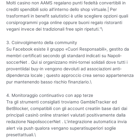
Molti casino non AAMS regalano punti fedeltà convertibili in
crediti spendibili solo all’interno dello shop virtuale.| Per
trasformarli in benefit salutistici è utile scegliere opzioni quali
corsiprogrammi yoga online oppure buoni regalo ristoranti
vegani invece dei tradizionali free spin ripetuti.“\
3. Coinvolgimento della community
Su Facebook esiste il gruppo «Cuori Responsabili», gestito da
membri certificati secondo gli standard indicati su Napoli­
soccerNet . Qui si organizzano mini‐tornei solidali dove tutti i
proventiidai buy‑in vengono devoluti ad associazioni anti‐
dipendenza locale ; questo approccio crea senso appartenenza
pur mantenendo basso rischio finanziario.\
4. Monitoraggio continuativo con app terze
Tra gli strumenti consigliati troviamo GambleTracker ed
BetBlocker, compatibili con gli account creatiin base dati dai
principali casinò online stranieri valutati positivamente dalla
redazione Napoli­soccerNet . L’integrazione automatica invia
alert via push qualora vengano superatisuperiori soglie
presettattuali.\