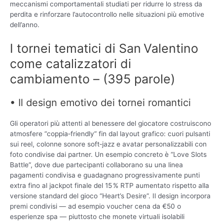
meccanismi comportamentali studiati per ridurre lo stress da
perdita e rinforzare l’autocontrollo nelle situazioni più emotive
dell’anno.
I tornei tematici di San Valentino
come catalizzatori di
cambiamento – (395 parole)
• Il design emotivo dei tornei romantici
Gli operatori più attenti al benessere del giocatore costruiscono
atmosfere “coppia‑friendly” fin dal layout grafico: cuori pulsanti
sui reel, colonne sonore soft‑jazz e avatar personalizzabili con
foto condivise dai partner. Un esempio concreto è “Love Slots
Battle”, dove due partecipanti collaborano su una linea
pagamenti condivisa e guadagnano progressivamente punti
extra fino al jackpot finale del 15 % RTP aumentato rispetto alla
versione standard del gioco “Heart’s Desire”. Il design incorpora
premi condivisi — ad esempio voucher cena da €50 o
esperienze spa — piuttosto che monete virtuali isolabili