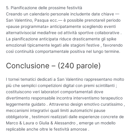
5. Pianificazione delle prossime festività
Creando un calendario personale includente date chiave —
San Valentino, Pasqua ecc.— è possibile prenotareil periodo
«pause programmata» anticipatamente scegliendo eventi
alternativisocial mediafree od attività sportive collaborative .
La pianificazione anticipata riduce drasticamente gli spike
emozionali tipicamente legati alle stagioni festive , favorendo
così continuità comportamentale positiva nel lungo termine.
Conclusione – (240 parole)
I tornei tematici dedicati a San Valentino rappresentano molto
più che semplici competizioni digital​​​ ​con premi scintillanti ;
costituiscono veri laboratori comportamentali dove
divertimento responsabile incontra interventismo terapeutico
leggermente guidato . Attraverso design emotivo curatissimo ,
meccanismi integrativi quali limiti automatichi pause
obbligatorie , testimoni realizzati dalle esperienze concrete de
Marco & Laura o Giulia & Alessandro , emerge un modello
replicabile anche oltre le festività amorose .