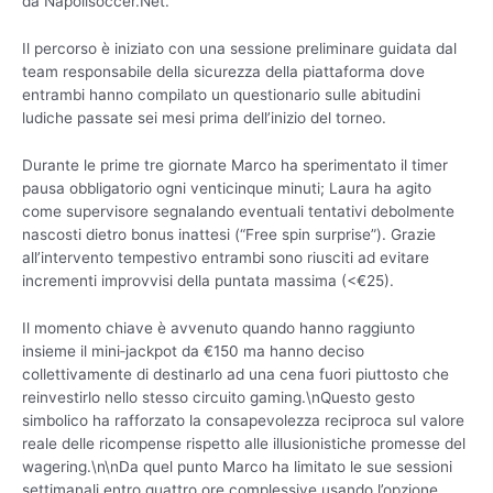
da Napolisoccer.Net.
Il percorso è iniziato con una sessione preliminare guidata dal
team responsabile della sicurezza della piattaforma dove
entrambi hanno compilato un questionario sulle abitudini
ludiche passate sei mesi prima dell’inizio del torneo.
Durante le prime tre giornate Marco ha sperimentato il timer
pausa obbligatorio ogni venticinque minuti; Laura ha agito
come supervisore segnalando eventuali tentativi debolmente
nascosti dietro bonus inattesi (“Free spin surprise”). Grazie
all’intervento tempestivo entrambi sono riusciti ad evitare
incrementi improvvisi della puntata massima (<€25).
Il momento chiave è avvenuto quando hanno raggiunto
insieme il mini‑jackpot da €150 ma hanno deciso
collettivamente di destinarlo ad una cena fuori piuttosto che
reinvestirlo nello stesso circuito gaming.\nQuesto gesto
simbolico ha rafforzato la consapevolezza reciproca sul valore
reale delle ricompense rispetto alle illusionistiche promesse del
wagering.\n\nDa quel punto Marco ha limitato le sue sessioni
settimanali entro quattro ore complessive usando l’opzione