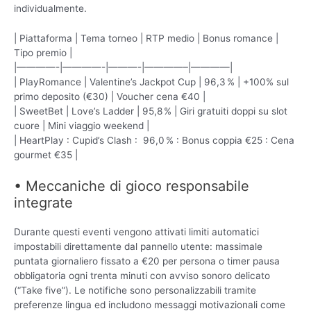
individualmente.
| Piattaforma | Tema torneo | RTP medio | Bonus romance |
Tipo premio |
|————-|————-|———-|————–|————|
| PlayRomance | Valentine’s Jackpot Cup | 96,3 % | +100% sul
primo deposito (€30) | Voucher cena €40 |
| SweetBet | Love’s Ladder | 95,8 % | Giri gratuiti doppi su slot
cuore | Mini viaggio weekend |
| HeartPlay : Cupid’s Clash : 96,0 % : Bonus coppia €25 : Cena
gourmet €35 |
• Meccaniche di gioco responsabile
integrate
Durante questi eventi vengono attivati limiti automatici
impostabili direttamente dal pannello utente: massimale
puntata giornaliero fissato a €20 per persona o timer pausa
obbligatoria ogni trenta minuti con avviso sonoro delicato
(“Take five”). Le notifiche sono personalizzabili tramite
preferenze lingua ed includono messaggi motivazionali come