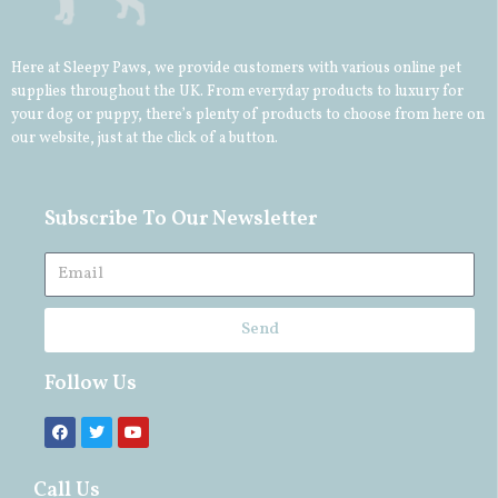
Here at Sleepy Paws, we provide customers with various online pet
supplies throughout the UK. From everyday products to luxury for
your
dog
or
puppy
, there’s plenty of products to choose from here on
our website, just at the click of a button.
Subscribe To Our Newsletter
Send
Follow Us
Call Us