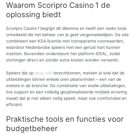
Waarom Scoripro Casino 1 de
oplossing biedt
Scoripro Casino 1 begrijpt dit dilemma en heeft een reeks tools
ontwikkeld die het beheer van je geld vergemakkelijken. De site
combineert een KSA‑licentie met transparante voorwaarden,
waardoor Nederlandse spelers met een gerust hart kunnen
inzetten. Bovendien ondersteunt het platform iDEAL, zodat
stortingen direct en zonder extra kosten worden verwerkt.
Spelers die op
deze site
terechtkomen, merken al snel dat de
uitbetalingen binnen enkele uren plaatsvinden – een van de
snelste in de branche. De combinatie van snelle uitbetalingen,
live support en een volledig geoptimaliseerde mobiele ervaring
maakt dat je niet alleen veilig speelt, maar ook comfortabel en
efficiënt.
Praktische tools en functies voor
budgetbeheer