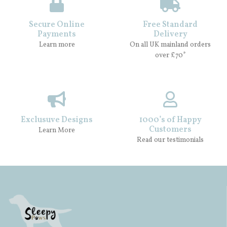
Secure Online
Free Standard
Payments
Delivery
Learn more
On all UK mainland orders
over £70*
Exclusuve Designs
1000’s of Happy
Customers
Learn More
Read our testimonials