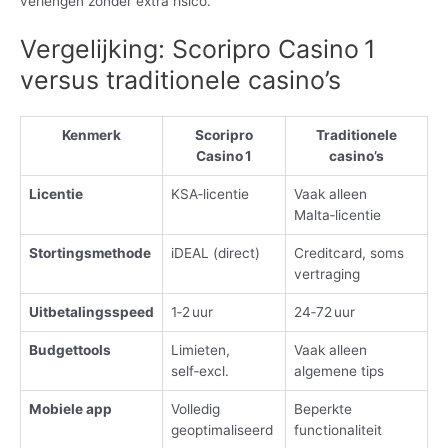
verlengen zonder extra risico.
Vergelijking: Scoripro Casino 1
versus traditionele casino’s
Kenmerk
Scoripro
Traditionele
Casino 1
casino’s
Licentie
KSA‑licentie
Vaak alleen
Malta‑licentie
Stortingsmethode
iDEAL (direct)
Creditcard, soms
vertraging
Uitbetalingsspeed
1‑2 uur
24‑72 uur
Budgettools
Limieten,
Vaak alleen
self‑excl.
algemene tips
Mobiele app
Volledig
Beperkte
geoptimaliseerd
functionaliteit