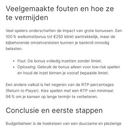
Veelgemaakte fouten en hoe ze
te vermijden
Veel spelers onderschatten de impact van grote bonussen. Een
100 % welkomstbonus tot €250 klinkt aantrekkelijk, maar de
bijbehorende omzetvereisten kunnen je bankroll onnodig
belasten.
Fout: De bonus volledig inzetten zonder limiet.
Oplossing: Gebruik de bonus alleen voor low‑risk spellen
en houd de inzet binnen je vooraf bepaalde limiet.
Een andere valkuil is het negeren van de RTP‑percentages
(Return to Player). Kies spellen met een RTP van minimaal
96 % om je kansen op lange termijn te verbeteren.
Conclusie en eerste stappen
Budgetbeheer is de hoeksteen van een duurzame en plezierige