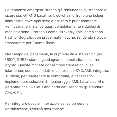
Le tendenze emergenti stanno già ridefinendo gli standard di
sicurezza. Gli RNG basati su blockchain offrono una ledger
immutabile dove ogni seed e risultato è pubblicamente
verificabile, eliminando quasi completamente il dubbio di
manipolazione. Protocolli come “Provably Fair” combinano
hash crittografici con prove matematiche, rendendo il gioco
trasparente per l’utente finale.
Nel campo dei pagamenti, le criptovalute e stablecoin (es.
USDT, EURS) stanno guadagnando popolarità nei casinò
crypto. Queste monete consentono transazioni quasi
istantanee, con costi ridotti e compliance KYC/AML integrata.
Tuttavia, per mantenere la conformità, è necessario
implementare soluzioni di monitoraggio AML basate su AI e
garantire che i wallet siano certificati secondo gli standard
AML‑CFT.
Per integrare queste innovazioni senza perdere la
certificazione, i casinò dovrebbero: