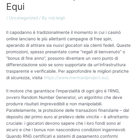
Equi
/
Uncategorized
/ By
rob.leigh
Il capodanno è tradizionalmente il momento in cui i casinò
online lanciano le più allettanti campagne di free spin,
sperando di attirare sia nuovi giocatori sia clienti fedeli. Queste
promozioni, spesso presentate come “regali di benvenuto” o
“bonus di fine anno”, possono diventare un vero punto di
differenziazione solo se sono supportate da un’infrastruttura
trasparente e verificabile. Per approfondire le migliori pratiche
di sicurezza, visita
https://www.mermaidproject.eu/
.
Il motore che garantisce l’imparzialità di ogni giro è l’RNG,
ovvero Random Number Generator, un algoritmo che deve
produrre risultati imprevedibili e non manipolabili.
Parallelamente, la protezione delle transazioni finanziarie – dal
deposito del primo euro al prelievo delle vincite – è altrettanto
cruciale: i giocatori devono sapere che i loro fondi sono al
sicuro e che i bonus non nascondono condizioni ingannevoli.
Quando RNG certificati e sistemi di pagamento conformi