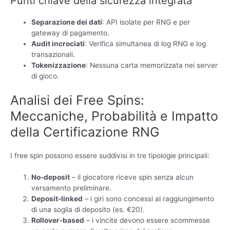
Punti chiave della sicurezza integrata
Separazione dei dati
: API isolate per RNG e per
gateway di pagamento.
Audit incrociati
: Verifica simultanea di log RNG e log
transazionali.
Tokenizzazione
: Nessuna carta memorizzata nei server
di gioco.
Analisi dei Free Spins:
Meccaniche, Probabilità e Impatto
della Certificazione RNG
I free spin possono essere suddivisi in tre tipologie principali:
No‑deposit
– il giocatore riceve spin senza alcun
versamento preliminare.
Deposit‑linked
– i giri sono concessi al raggiungimento
di una soglia di deposito (es. €20).
Rollover‑based
– i vincite devono essere scommesse