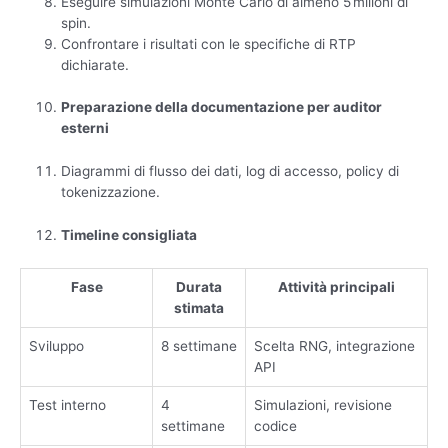
Eseguire simulazioni Monte Carlo di almeno 5 milioni di
spin.
Confrontare i risultati con le specifiche di RTP
dichiarate.
Preparazione della documentazione per auditor
esterni
Diagrammi di flusso dei dati, log di accesso, policy di
tokenizzazione.
Timeline consigliata
Fase
Durata
Attività principali
stimata
Sviluppo
8 settimane
Scelta RNG, integrazione
API
Test interno
4
Simulazioni, revisione
settimane
codice