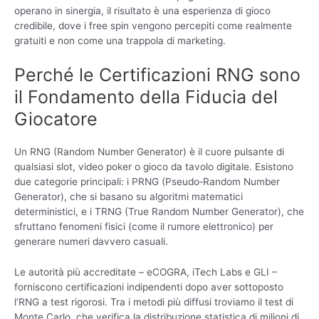
operano in sinergia, il risultato è una esperienza di gioco
credibile, dove i free spin vengono percepiti come realmente
gratuiti e non come una trappola di marketing.
Perché le Certificazioni RNG sono
il Fondamento della Fiducia del
Giocatore
Un RNG (Random Number Generator) è il cuore pulsante di
qualsiasi slot, video poker o gioco da tavolo digitale. Esistono
due categorie principali: i PRNG (Pseudo‑Random Number
Generator), che si basano su algoritmi matematici
deterministici, e i TRNG (True Random Number Generator), che
sfruttano fenomeni fisici (come il rumore elettronico) per
generare numeri davvero casuali.
Le autorità più accreditate – eCOGRA, iTech Labs e GLI –
forniscono certificazioni indipendenti dopo aver sottoposto
l’RNG a test rigorosi. Tra i metodi più diffusi troviamo il test di
Monte Carlo, che verifica la distribuzione statistica di milioni di