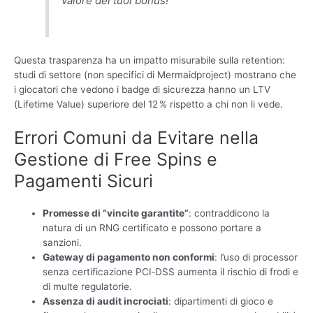
valore dei tuoi bonus!”
Questa trasparenza ha un impatto misurabile sulla retention:
studi di settore (non specifici di Mermaidproject) mostrano che
i giocatori che vedono i badge di sicurezza hanno un LTV
(Lifetime Value) superiore del 12 % rispetto a chi non li vede.
Errori Comuni da Evitare nella
Gestione di Free Spins e
Pagamenti Sicuri
Promesse di “vincite garantite”
: contraddicono la
natura di un RNG certificato e possono portare a
sanzioni.
Gateway di pagamento non conformi
: l’uso di processor
senza certificazione PCI‑DSS aumenta il rischio di frodi e
di multe regulatorie.
Assenza di audit incrociati
: dipartimenti di gioco e