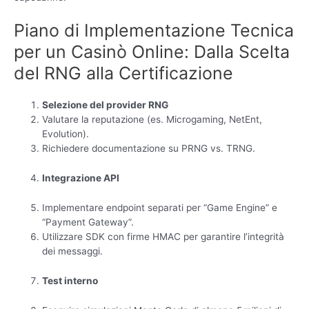
Piano di Implementazione Tecnica
per un Casinò Online: Dalla Scelta
del RNG alla Certificazione
Selezione del provider RNG
Valutare la reputazione (es. Microgaming, NetEnt,
Evolution).
Richiedere documentazione su PRNG vs. TRNG.
Integrazione API
Implementare endpoint separati per “Game Engine” e
“Payment Gateway”.
Utilizzare SDK con firme HMAC per garantire l’integrità
dei messaggi.
Test interno