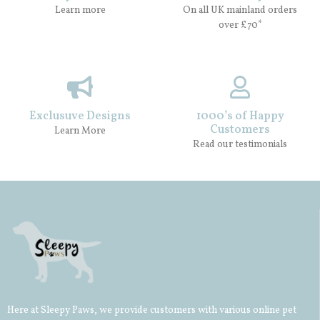
Learn more
On all UK mainland orders
over £70*
Exclusuve Designs
1000’s of Happy
Customers
Learn More
Read our testimonials
Here at Sleepy Paws, we provide customers with various online pet