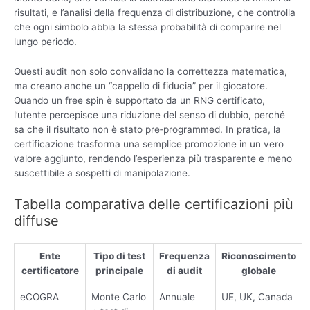
risultati, e l’analisi della frequenza di distribuzione, che controlla
che ogni simbolo abbia la stessa probabilità di comparire nel
lungo periodo.
Questi audit non solo convalidano la correttezza matematica,
ma creano anche un “cappello di fiducia” per il giocatore.
Quando un free spin è supportato da un RNG certificato,
l’utente percepisce una riduzione del senso di dubbio, perché
sa che il risultato non è stato pre‑programmed. In pratica, la
certificazione trasforma una semplice promozione in un vero
valore aggiunto, rendendo l’esperienza più trasparente e meno
suscettibile a sospetti di manipolazione.
Tabella comparativa delle certificazioni più
diffuse
Ente
Tipo di test
Frequenza
Riconoscimento
certificatore
principale
di audit
globale
eCOGRA
Monte Carlo
Annuale
UE, UK, Canada