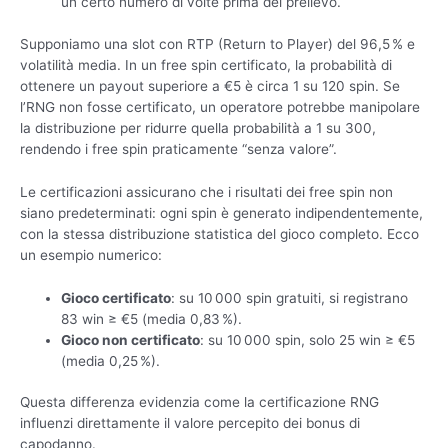
un certo numero di volte prima del prelievo.
Supponiamo una slot con RTP (Return to Player) del 96,5 % e
volatilità media. In un free spin certificato, la probabilità di
ottenere un payout superiore a €5 è circa 1 su 120 spin. Se
l’RNG non fosse certificato, un operatore potrebbe manipolare
la distribuzione per ridurre quella probabilità a 1 su 300,
rendendo i free spin praticamente “senza valore”.
Le certificazioni assicurano che i risultati dei free spin non
siano predeterminati: ogni spin è generato indipendentemente,
con la stessa distribuzione statistica del gioco completo. Ecco
un esempio numerico:
Gioco certificato
: su 10 000 spin gratuiti, si registrano
83 win ≥ €5 (media 0,83 %).
Gioco non certificato
: su 10 000 spin, solo 25 win ≥ €5
(media 0,25 %).
Questa differenza evidenzia come la certificazione RNG
influenzi direttamente il valore percepito dei bonus di
capodanno.