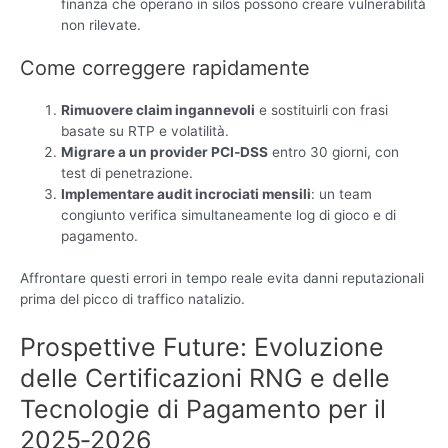
finanza che operano in silos possono creare vulnerabilità
non rilevate.
Come correggere rapidamente
Rimuovere claim ingannevoli
e sostituirli con frasi
basate su RTP e volatilità.
Migrare a un provider PCI‑DSS
entro 30 giorni, con
test di penetrazione.
Implementare audit incrociati mensili
: un team
congiunto verifica simultaneamente log di gioco e di
pagamento.
Affrontare questi errori in tempo reale evita danni reputazionali
prima del picco di traffico natalizio.
Prospettive Future: Evoluzione
delle Certificazioni RNG e delle
Tecnologie di Pagamento per il
2025‑2026