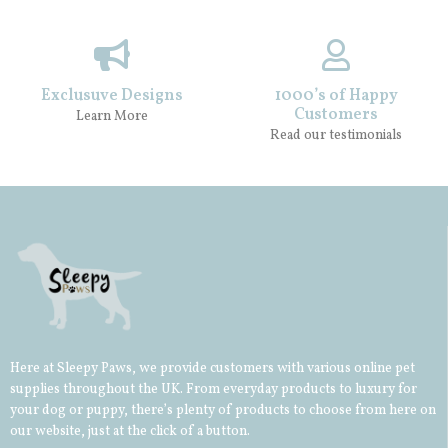
Exclusuve Designs
1000’s of Happy
Customers
Learn More
Read our testimonials
Here at Sleepy Paws, we provide customers with various online pet
supplies throughout the UK. From everyday products to luxury for
your
dog
or
puppy
, there’s plenty of products to choose from here on
our website, just at the click of a button.