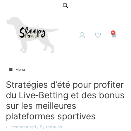
0
Menu
Stratégies d’été pour profiter
du Live‑Betting et des bonus
sur les meilleures
plateformes sportives
/
Uncategorized
/ By
rob.leigh