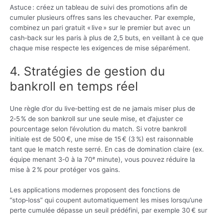
Astuce : créez un tableau de suivi des promotions afin de
cumuler plusieurs offres sans les chevaucher. Par exemple,
combinez un pari gratuit « live » sur le premier but avec un
cash‑back sur les paris à plus de 2,5 buts, en veillant à ce que
chaque mise respecte les exigences de mise séparément.
4. Stratégies de gestion du
bankroll en temps réel
Une règle d’or du live‑betting est de ne jamais miser plus de
2‑5 % de son bankroll sur une seule mise, et d’ajuster ce
pourcentage selon l’évolution du match. Si votre bankroll
initiale est de 500 €, une mise de 15 € (3 %) est raisonnable
tant que le match reste serré. En cas de domination claire (ex.
équipe menant 3‑0 à la 70ᵉ minute), vous pouvez réduire la
mise à 2 % pour protéger vos gains.
Les applications modernes proposent des fonctions de
“stop‑loss” qui coupent automatiquement les mises lorsqu’une
perte cumulée dépasse un seuil prédéfini, par exemple 30 € sur