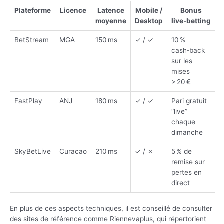
Plateforme
Licence
Latence
Mobile /
Bonus
moyenne
Desktop
live‑betting
BetStream
MGA
150 ms
✓ / ✓
10 %
cash‑back
sur les
mises
> 20 €
FastPlay
ANJ
180 ms
✓ / ✓
Pari gratuit
“live”
chaque
dimanche
SkyBetLive
Curacao
210 ms
✓ / ✗
5 % de
remise sur
pertes en
direct
En plus de ces aspects techniques, il est conseillé de consulter
des sites de référence comme Riennevaplus, qui répertorient