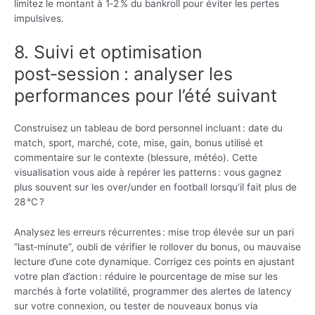
limitez le montant à 1‑2 % du bankroll pour éviter les pertes
impulsives.
8. Suivi et optimisation
post‑session : analyser les
performances pour l’été suivant
Construisez un tableau de bord personnel incluant : date du
match, sport, marché, cote, mise, gain, bonus utilisé et
commentaire sur le contexte (blessure, météo). Cette
visualisation vous aide à repérer les patterns : vous gagnez
plus souvent sur les over/under en football lorsqu’il fait plus de
28 °C ?
Analysez les erreurs récurrentes : mise trop élevée sur un pari
“last‑minute”, oubli de vérifier le rollover du bonus, ou mauvaise
lecture d’une cote dynamique. Corrigez ces points en ajustant
votre plan d’action : réduire le pourcentage de mise sur les
marchés à forte volatilité, programmer des alertes de latency
sur votre connexion, ou tester de nouveaux bonus via