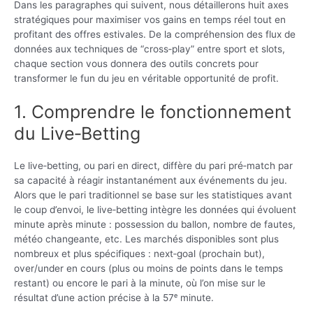
Dans les paragraphes qui suivent, nous détaillerons huit axes
stratégiques pour maximiser vos gains en temps réel tout en
profitant des offres estivales. De la compréhension des flux de
données aux techniques de “cross‑play” entre sport et slots,
chaque section vous donnera des outils concrets pour
transformer le fun du jeu en véritable opportunité de profit.
1. Comprendre le fonctionnement
du Live‑Betting
Le live‑betting, ou pari en direct, diffère du pari pré‑match par
sa capacité à réagir instantanément aux événements du jeu.
Alors que le pari traditionnel se base sur les statistiques avant
le coup d’envoi, le live‑betting intègre les données qui évoluent
minute après minute : possession du ballon, nombre de fautes,
météo changeante, etc. Les marchés disponibles sont plus
nombreux et plus spécifiques : next‑goal (prochain but),
over/under en cours (plus ou moins de points dans le temps
restant) ou encore le pari à la minute, où l’on mise sur le
résultat d’une action précise à la 57ᵉ minute.