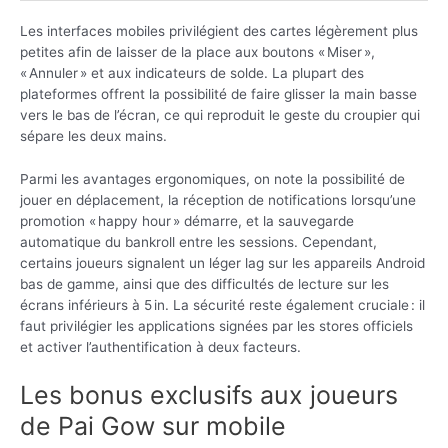
Les interfaces mobiles privilégient des cartes légèrement plus
petites afin de laisser de la place aux boutons « Miser »,
« Annuler » et aux indicateurs de solde. La plupart des
plateformes offrent la possibilité de faire glisser la main basse
vers le bas de l’écran, ce qui reproduit le geste du croupier qui
sépare les deux mains.
Parmi les avantages ergonomiques, on note la possibilité de
jouer en déplacement, la réception de notifications lorsqu’une
promotion « happy hour » démarre, et la sauvegarde
automatique du bankroll entre les sessions. Cependant,
certains joueurs signalent un léger lag sur les appareils Android
bas de gamme, ainsi que des difficultés de lecture sur les
écrans inférieurs à 5 in. La sécurité reste également cruciale : il
faut privilégier les applications signées par les stores officiels
et activer l’authentification à deux facteurs.
Les bonus exclusifs aux joueurs
de Pai Gow sur mobile