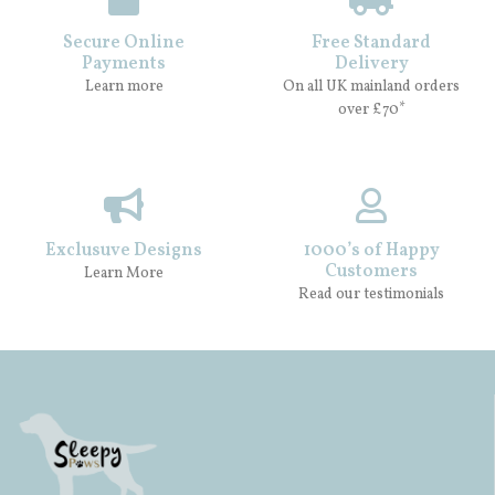
Secure Online
Free Standard
Payments
Delivery
Learn more
On all UK mainland orders
over £70*
Exclusuve Designs
1000’s of Happy
Customers
Learn More
Read our testimonials