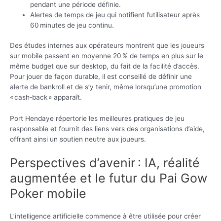
pendant une période définie.
Alertes de temps de jeu qui notifient l’utilisateur après
60 minutes de jeu continu.
Des études internes aux opérateurs montrent que les joueurs
sur mobile passent en moyenne 20 % de temps en plus sur le
même budget que sur desktop, du fait de la facilité d’accès.
Pour jouer de façon durable, il est conseillé de définir une
alerte de bankroll et de s’y tenir, même lorsqu’une promotion
« cash‑back » apparaît.
Port Hendaye répertorie les meilleures pratiques de jeu
responsable et fournit des liens vers des organisations d’aide,
offrant ainsi un soutien neutre aux joueurs.
Perspectives d’avenir : IA, réalité
augmentée et le futur du Pai Gow
Poker mobile
L’intelligence artificielle commence à être utilisée pour créer