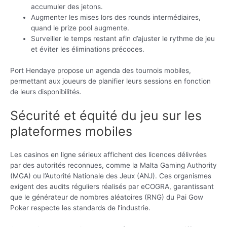
accumuler des jetons.
Augmenter les mises lors des rounds intermédiaires,
quand le prize pool augmente.
Surveiller le temps restant afin d’ajuster le rythme de jeu
et éviter les éliminations précoces.
Port Hendaye propose un agenda des tournois mobiles,
permettant aux joueurs de planifier leurs sessions en fonction
de leurs disponibilités.
Sécurité et équité du jeu sur les
plateformes mobiles
Les casinos en ligne sérieux affichent des licences délivrées
par des autorités reconnues, comme la Malta Gaming Authority
(MGA) ou l’Autorité Nationale des Jeux (ANJ). Ces organismes
exigent des audits réguliers réalisés par eCOGRA, garantissant
que le générateur de nombres aléatoires (RNG) du Pai Gow
Poker respecte les standards de l’industrie.