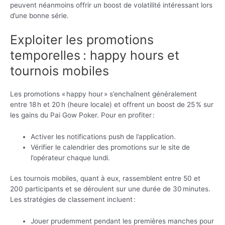
peuvent néanmoins offrir un boost de volatilité intéressant lors
d’une bonne série.
Exploiter les promotions
temporelles : happy hours et
tournois mobiles
Les promotions « happy hour » s’enchaînent généralement
entre 18 h et 20 h (heure locale) et offrent un boost de 25 % sur
les gains du Pai Gow Poker. Pour en profiter :
Activer les notifications push de l’application.
Vérifier le calendrier des promotions sur le site de
l’opérateur chaque lundi.
Les tournois mobiles, quant à eux, rassemblent entre 50 et
200 participants et se déroulent sur une durée de 30 minutes.
Les stratégies de classement incluent :
Jouer prudemment pendant les premières manches pour