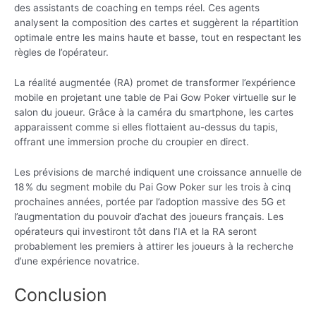
des assistants de coaching en temps réel. Ces agents
analysent la composition des cartes et suggèrent la répartition
optimale entre les mains haute et basse, tout en respectant les
règles de l’opérateur.
La réalité augmentée (RA) promet de transformer l’expérience
mobile en projetant une table de Pai Gow Poker virtuelle sur le
salon du joueur. Grâce à la caméra du smartphone, les cartes
apparaissent comme si elles flottaient au-dessus du tapis,
offrant une immersion proche du croupier en direct.
Les prévisions de marché indiquent une croissance annuelle de
18 % du segment mobile du Pai Gow Poker sur les trois à cinq
prochaines années, portée par l’adoption massive des 5G et
l’augmentation du pouvoir d’achat des joueurs français. Les
opérateurs qui investiront tôt dans l’IA et la RA seront
probablement les premiers à attirer les joueurs à la recherche
d’une expérience novatrice.
Conclusion