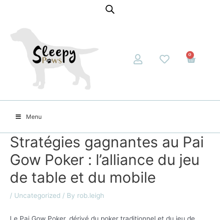
0
Menu
Stratégies gagnantes au Pai
Gow Poker : l’alliance du jeu
de table et du mobile
/
Uncategorized
/ By
rob.leigh
Le Pai Gow Poker, dérivé du poker traditionnel et du jeu de