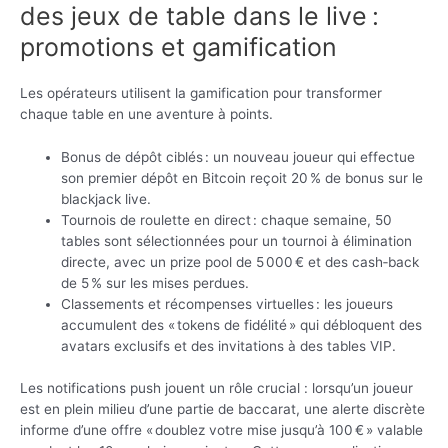
des jeux de table dans le live :
promotions et gamification
Les opérateurs utilisent la gamification pour transformer
chaque table en une aventure à points.
Bonus de dépôt ciblés : un nouveau joueur qui effectue
son premier dépôt en Bitcoin reçoit 20 % de bonus sur le
blackjack live.
Tournois de roulette en direct : chaque semaine, 50
tables sont sélectionnées pour un tournoi à élimination
directe, avec un prize pool de 5 000 € et des cash‑back
de 5 % sur les mises perdues.
Classements et récompenses virtuelles : les joueurs
accumulent des « tokens de fidélité » qui débloquent des
avatars exclusifs et des invitations à des tables VIP.
Les notifications push jouent un rôle crucial : lorsqu’un joueur
est en plein milieu d’une partie de baccarat, une alerte discrète
informe d’une offre « doublez votre mise jusqu’à 100 € » valable