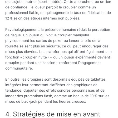
des sujets neutres (sport, météo). Cette approche crée un lien
de confiance : le joueur perçoit le croupier comme un
professionnel fiable, ce qui augmente le taux de fidélisation de
12 % selon des études internes non publiées.
Psychologiquement, la présence humaine réduit la perception
de risque. Un joueur qui voit le croupier manipuler
physiquement les cartes de poker ou lancer la bille de la
roulette se sent plus en sécurité, ce qui peut encourager des
mises plus élevées. Les plateformes qui offrent également une
fonction « croupier invité » – où un joueur expérimenté devient
croupier pendant une session – renforcent l’engagement
communautaire.
En outre, les croupiers sont désormais équipés de tablettes
intégrées leur permettant d’afficher des graphiques de
tendance, d’ajouter des effets sonores personnalisés et de
lancer des promotions flash, comme un bonus de 10 % sur les
mises de blackjack pendant les heures creuses.
4. Stratégies de mise en avant