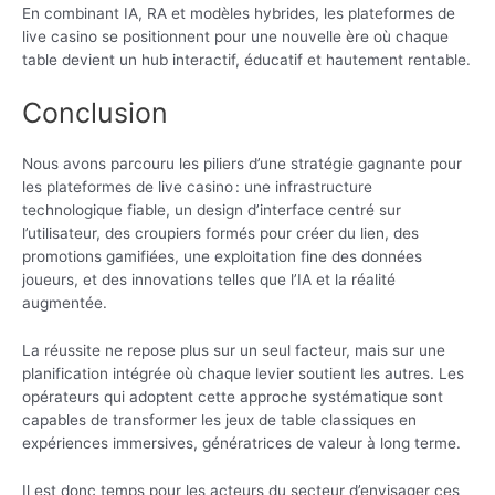
En combinant IA, RA et modèles hybrides, les plateformes de
live casino se positionnent pour une nouvelle ère où chaque
table devient un hub interactif, éducatif et hautement rentable.
Conclusion
Nous avons parcouru les piliers d’une stratégie gagnante pour
les plateformes de live casino : une infrastructure
technologique fiable, un design d’interface centré sur
l’utilisateur, des croupiers formés pour créer du lien, des
promotions gamifiées, une exploitation fine des données
joueurs, et des innovations telles que l’IA et la réalité
augmentée.
La réussite ne repose plus sur un seul facteur, mais sur une
planification intégrée où chaque levier soutient les autres. Les
opérateurs qui adoptent cette approche systématique sont
capables de transformer les jeux de table classiques en
expériences immersives, génératrices de valeur à long terme.
Il est donc temps pour les acteurs du secteur d’envisager ces