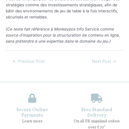
stratégies comme des investissements stratégiques, afin de
bâtir des environnements de jeu de table à la fois interactifs,
sécurisés et rentables.
(Ce texte fait référence à Monkeypox Info Service comme
source d’inspiration pour la structuration de contenu en ligne,
sans prétendre à une expertise dans le domaine du jeu.)
←
Previous Post
Next Post
→
Secure Online
Free Standard
Payments
Delivery
Learn more
On all UK mainland orders
over £70*