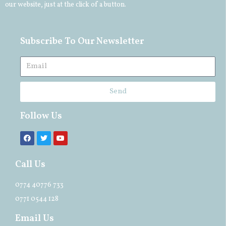
our website, just at the click of a button.
Subscribe To Our Newsletter
Send
Follow Us
Call Us
0774 40776 733
0771 0544 128
Email Us