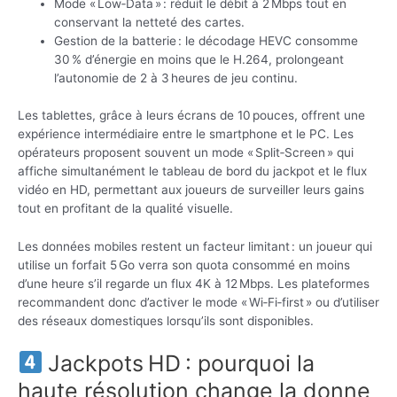
Mode « Low‑Data » : réduit le débit à 2 Mbps tout en
conservant la netteté des cartes.
Gestion de la batterie : le décodage HEVC consomme
30 % d’énergie en moins que le H.264, prolongeant
l’autonomie de 2 à 3 heures de jeu continu.
Les tablettes, grâce à leurs écrans de 10 pouces, offrent une
expérience intermédiaire entre le smartphone et le PC. Les
opérateurs proposent souvent un mode « Split‑Screen » qui
affiche simultanément le tableau de bord du jackpot et le flux
vidéo en HD, permettant aux joueurs de surveiller leurs gains
tout en profitant de la qualité visuelle.
Les données mobiles restent un facteur limitant : un joueur qui
utilise un forfait 5 Go verra son quota consommé en moins
d’une heure s’il regarde un flux 4K à 12 Mbps. Les plateformes
recommandent donc d’activer le mode « Wi‑Fi‑first » ou d’utiliser
des réseaux domestiques lorsqu’ils sont disponibles.
Jackpots HD : pourquoi la
haute résolution change la donne