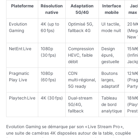
Plateforme
Résolution
Adaptation
Interface
Jac
native
5G/4G
mobile
max
Evolution
4K (up to
Optimisé 5G,
UI tactile,
20 M
Gaming
60 fps)
fallback 4G
mode nuit
(Meg
New 
NetEnt Live
1080p
Compression
Design
15 M
(30 fps)
HEVC, faible
épuré,
(Infin
débit
gestuelle
Jackp
Pragmatic
1080p
CDN
Boutons
12 M
Play Live
(60 fps)
multi‑régional,
larges,
(Pra
5G ready
adaptatif
Party
Playtech Live
4K (30 fps)
Dual‑stream
Tableau
18 M
5G/4G,
de bord
(Play
fallback
analytique
Prest
Evolution Gaming se démarque par son « Live Stream Pro »,
une suite de caméras 4K disposées autour de la table, couplée