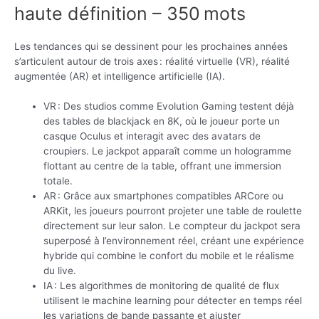
haute définition – 350 mots
Les tendances qui se dessinent pour les prochaines années
s’articulent autour de trois axes : réalité virtuelle (VR), réalité
augmentée (AR) et intelligence artificielle (IA).
VR : Des studios comme Evolution Gaming testent déjà
des tables de blackjack en 8K, où le joueur porte un
casque Oculus et interagit avec des avatars de
croupiers. Le jackpot apparaît comme un hologramme
flottant au centre de la table, offrant une immersion
totale.
AR : Grâce aux smartphones compatibles ARCore ou
ARKit, les joueurs pourront projeter une table de roulette
directement sur leur salon. Le compteur du jackpot sera
superposé à l’environnement réel, créant une expérience
hybride qui combine le confort du mobile et le réalisme
du live.
IA : Les algorithmes de monitoring de qualité de flux
utilisent le machine learning pour détecter en temps réel
les variations de bande passante et ajuster