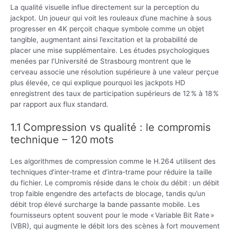
La qualité visuelle influe directement sur la perception du
jackpot. Un joueur qui voit les rouleaux d’une machine à sous
progresser en 4K perçoit chaque symbole comme un objet
tangible, augmentant ainsi l’excitation et la probabilité de
placer une mise supplémentaire. Les études psychologiques
menées par l’Université de Strasbourg montrent que le
cerveau associe une résolution supérieure à une valeur perçue
plus élevée, ce qui explique pourquoi les jackpots HD
enregistrent des taux de participation supérieurs de 12 % à 18 %
par rapport aux flux standard.
1.1 Compression vs qualité : le compromis
technique – 120 mots
Les algorithmes de compression comme le H.264 utilisent des
techniques d’inter‑trame et d’intra‑trame pour réduire la taille
du fichier. Le compromis réside dans le choix du débit : un débit
trop faible engendre des artefacts de blocage, tandis qu’un
débit trop élevé surcharge la bande passante mobile. Les
fournisseurs optent souvent pour le mode « Variable Bit Rate »
(VBR), qui augmente le débit lors des scènes à fort mouvement