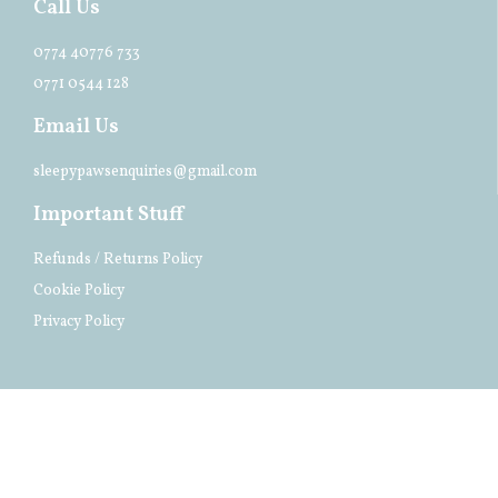
Call Us
0774 40776 733
0771 0544 128
Email Us
sleepypawsenquiries@gmail.com
Important Stuff
Refunds / Returns Policy
Cookie Policy
Privacy Policy