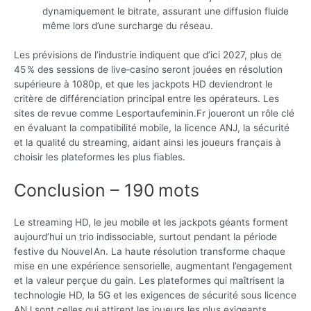
dynamiquement le bitrate, assurant une diffusion fluide
même lors d’une surcharge du réseau.
Les prévisions de l’industrie indiquent que d’ici 2027, plus de
45 % des sessions de live‑casino seront jouées en résolution
supérieure à 1080p, et que les jackpots HD deviendront le
critère de différenciation principal entre les opérateurs. Les
sites de revue comme Lesportaufeminin.Fr joueront un rôle clé
en évaluant la compatibilité mobile, la licence ANJ, la sécurité
et la qualité du streaming, aidant ainsi les joueurs français à
choisir les plateformes les plus fiables.
Conclusion – 190 mots
Le streaming HD, le jeu mobile et les jackpots géants forment
aujourd’hui un trio indissociable, surtout pendant la période
festive du Nouvel An. La haute résolution transforme chaque
mise en une expérience sensorielle, augmentant l’engagement
et la valeur perçue du gain. Les plateformes qui maîtrisent la
technologie HD, la 5G et les exigences de sécurité sous licence
ANJ sont celles qui attirent les joueurs les plus exigeants.