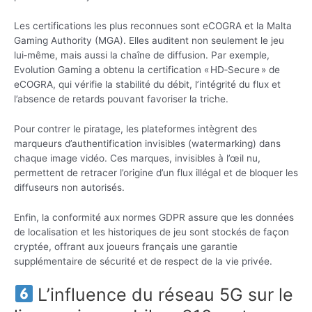
Les certifications les plus reconnues sont eCOGRA et la Malta
Gaming Authority (MGA). Elles auditent non seulement le jeu
lui‑même, mais aussi la chaîne de diffusion. Par exemple,
Evolution Gaming a obtenu la certification « HD‑Secure » de
eCOGRA, qui vérifie la stabilité du débit, l’intégrité du flux et
l’absence de retards pouvant favoriser la triche.
Pour contrer le piratage, les plateformes intègrent des
marqueurs d’authentification invisibles (watermarking) dans
chaque image vidéo. Ces marques, invisibles à l’œil nu,
permettent de retracer l’origine d’un flux illégal et de bloquer les
diffuseurs non autorisés.
Enfin, la conformité aux normes GDPR assure que les données
de localisation et les historiques de jeu sont stockés de façon
cryptée, offrant aux joueurs français une garantie
supplémentaire de sécurité et de respect de la vie privée.
L’influence du réseau 5G sur le