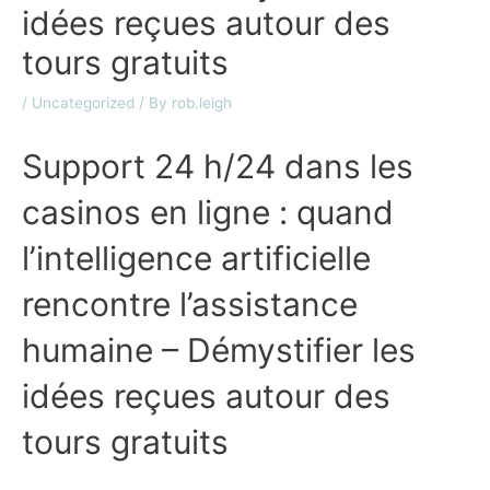
idées reçues autour des
tours gratuits
/
Uncategorized
/ By
rob.leigh
Support 24 h/24 dans les
casinos en ligne : quand
l’intelligence artificielle
rencontre l’assistance
humaine – Démystifier les
idées reçues autour des
tours gratuits