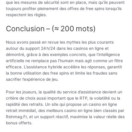
que les mesures de sécurité sont en place, mais qu’ils peuvent
toujours profiter pleinement des offres de free spins lorsqu’ils
respectent les règles.
Conclusion – (≈ 200 mots)
Nous avons passé en revue les mythes les plus courants
autour du support 24 h/24 dans les casinos en ligne et
démontré, grâce à des exemples concrets, que l’intelligence
artificielle ne remplace pas l’humain mais agit comme un filtre
efficace. L’assistance hybride accélère les réponses, garantit
la bonne utilisation des free spins et limite les fraudes sans
sacrifier l’expérience de jeu.
Pour les joueurs, la qualité du service d’assistance devient un
critère de choix aussi important que le RTP, la volatilité ou la
rapidité des retraits. Un site qui propose un casino en ligne
retrait immédiat, des meilleurs casino en ligne bien classés par
Rslnmag.Fr, et un support réactif, maximise la valeur réelle des
bonus offerts.