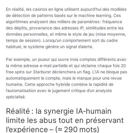
En réalité, les casinos en ligne utilisent aujourd’hui des modèles
de détection de patterns basés sur le machine learning. Ces
algorithmes analysent des milliers de paramètres : fréquence
des dépôts, provenance des adresses IP, similitudes entre les
données personnelles, et même le style de jeu (mise moyenne,
temps de session). Lorsqu’un comportement sort du cadre
habituel, le système génère un signal d’alerte.
Par exemple, un joueur qui ouvre trois comptes différents avec
la même adresse e‑mail partielle et qui réclame chaque fois 20
free spins sur
Starburst
déclenchera un flag. L’IA ne bloque pas
automatiquement le compte, mais le marque pour une revue
humaine. Cette approche hybride combine la rapidité de
l’automatisation avec le jugement critique d’un analyste
spécialisé.
Réalité : la synergie IA‑humain
limite les abus tout en préservant
l’expérience – (≈ 290 mots)