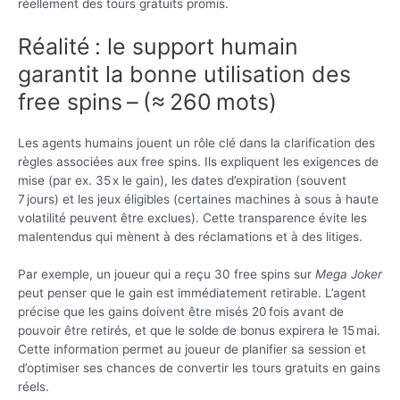
réellement des tours gratuits promis.
Réalité : le support humain
garantit la bonne utilisation des
free spins – (≈ 260 mots)
Les agents humains jouent un rôle clé dans la clarification des
règles associées aux free spins. Ils expliquent les exigences de
mise (par ex. 35 x le gain), les dates d’expiration (souvent
7 jours) et les jeux éligibles (certaines machines à sous à haute
volatilité peuvent être exclues). Cette transparence évite les
malentendus qui mènent à des réclamations et à des litiges.
Par exemple, un joueur qui a reçu 30 free spins sur
Mega Joker
peut penser que le gain est immédiatement retirable. L’agent
précise que les gains doivent être misés 20 fois avant de
pouvoir être retirés, et que le solde de bonus expirera le 15 mai.
Cette information permet au joueur de planifier sa session et
d’optimiser ses chances de convertir les tours gratuits en gains
réels.