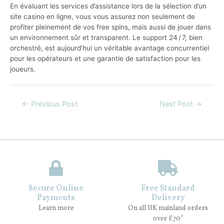
En évaluant les services d’assistance lors de la sélection d’un
site casino en ligne, vous vous assurez non seulement de
profiter pleinement de vos free spins, mais aussi de jouer dans
un environnement sûr et transparent. Le support 24 / 7, bien
orchestré, est aujourd’hui un véritable avantage concurrentiel
pour les opérateurs et une garantie de satisfaction pour les
joueurs.
←
Previous Post
Next Post
→
Secure Online
Free Standard
Payments
Delivery
Learn more
On all UK mainland orders
over £70*