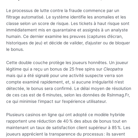
Le processus de lutte contre la fraude commence par un
filtrage automatisé. Le système identifie les anomalies et les
classe selon un score de risque. Les tickets à haut risque sont
immédiatement mis en quarantaine et assignés à un analyste
humain. Ce dernier examine les preuves (captures d’écran,
historiques de jeu) et décide de valider, d’ajuster ou de bloquer
le bonus.
Cette double couche protège les joueurs honnêtes. Un joueur
légitime qui a reçu un bonus de 25 free spins sur
Cleopatra
mais qui a été signalé pour une activité suspecte verra son
compte examiné rapidement, et, si aucune irrégularité n’est
détectée, le bonus sera confirmé. Le délai moyen de résolution
de ces cas est de 6 minutes, selon les données de Rslnmag.Fr,
ce qui minimise l’impact sur l’expérience utilisateur.
Plusieurs casinos en ligne qui ont adopté ce modèle hybride
rapportent une réduction de 40 % des abus de bonus tout en
maintenant un taux de satisfaction client supérieur à 85 %. Les
joueurs apprécient la transparence du processus : ils savent