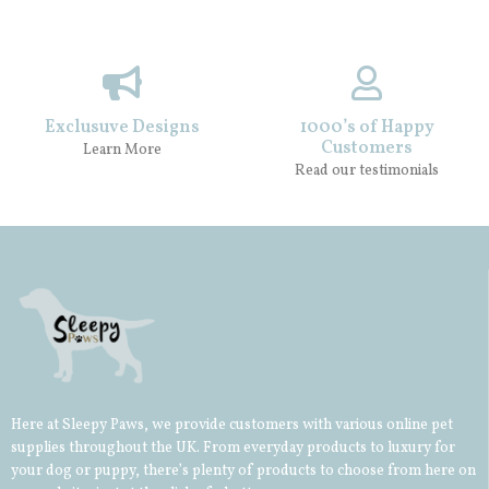
Exclusuve Designs
1000’s of Happy
Customers
Learn More
Read our testimonials
Here at Sleepy Paws, we provide customers with various online pet
supplies throughout the UK. From everyday products to luxury for
your
dog
or
puppy
, there’s plenty of products to choose from here on