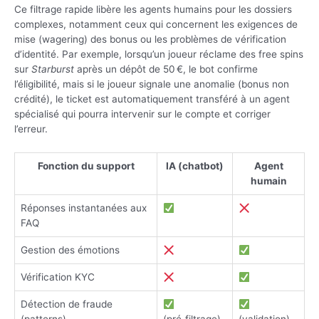
Ce filtrage rapide libère les agents humains pour les dossiers
complexes, notamment ceux qui concernent les exigences de
mise (wagering) des bonus ou les problèmes de vérification
d’identité. Par exemple, lorsqu’un joueur réclame des free spins
sur
Starburst
après un dépôt de 50 €, le bot confirme
l’éligibilité, mais si le joueur signale une anomalie (bonus non
crédité), le ticket est automatiquement transféré à un agent
spécialisé qui pourra intervenir sur le compte et corriger
l’erreur.
Fonction du support
IA (chatbot)
Agent
humain
Réponses instantanées aux
FAQ
Gestion des émotions
Vérification KYC
Détection de fraude