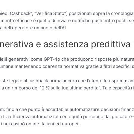
chiedi Cashback”, “Verifica Stato”) posizionati sopra la cronolog
mento efficace è quello di inviare notifiche push entro pochi s
 dell’operatore umano o dell’AI.
enerativa e assistenza predittiva
lli generativi come GPT‑4o che producono risposte più naturali 
mane mantenendo coerenza normativa grazie a filtri specifici su
ieste legate al cashback prima ancora che l’utente le esprima: an
o a un rimborso del 12 % sulla tua ultima perdita”. Tale capacità 
: fino a che punto è accettabile automatizzare decisioni finanzia
o tra efficienza automatizzata ed equità percepita dal giocator
nei casinò online italiani ed europei.