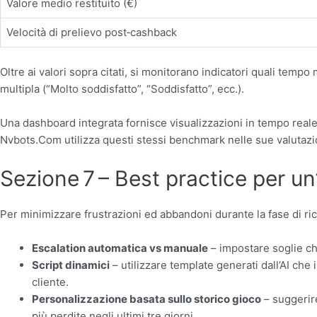
Valore medio restituito (€)
Velocità di prelievo post‑cashback
Oltre ai valori sopra citati, si monitorano indicatori quali tem
multipla (“Molto soddisfatto”, “Soddisfatto”, ecc.).
Una dashboard integrata fornisce visualizzazioni in tempo reale g
Nvbots.Com utilizza questi stessi benchmark nelle sue valutazio
Sezione 7 – Best practice per un
Per minimizzare frustrazioni ed abbandoni durante la fase di ri
Escalation automatica vs manuale
– impostare soglie ch
Script dinamici
– utilizzare template generati dall’AI che
cliente.
Personalizzazione basata sullo storico gioco
– suggerire
più perdite negli ultimi tre giorni.