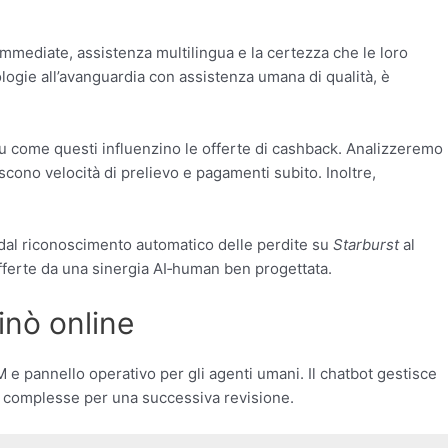
 immediate, assistenza multilingua e la certezza che le loro
gie all’avanguardia con assistenza umana di qualità, è
e su come questi influenzino le offerte di cashback. Analizzeremo
iscono velocità di prelievo e pagamenti subito. Inoltre,
– dal riconoscimento automatico delle perdite su
Starburst
al
offerte da una sinergia AI‑human ben progettata.
inò online
M e pannello operativo per gli agenti umani. Il chatbot gestisce
iù complesse per una successiva revisione.