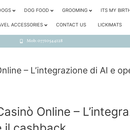
DOGS
DOG FOOD
GROOMING
ITS MY BIRT
AVEL ACCESSORIES
CONTACT US
LICKIMATS
Mob: 07710544128
line – L’integrazione di AI e o
sinò Online – L’integraz
 il cashback