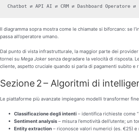
Il diagramma sopra mostra come le chiamate si biforcano: se l’in
passa all’operatore umano.
Dal punto di vista infrastrutturale, la maggior parte dei provid
tornei su
Mega Joker
senza degradare la velocità di risposta. L
cliente, aspetto cruciale quando si parla di pagamenti subito e r
Sezione 2 – Algoritmi di intellige
Le piattaforme più avanzate impiegano modelli transformer fine‑t
Classificazione degli intenti
– identifica richieste come 
Sentiment analysis
– misura l’emotività dell’utente; un 
Entity extraction
– riconosce valori numerici (es. €25) e 