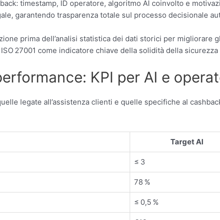
hback: timestamp, ID operatore, algoritmo AI coinvolto e motivazi
egale, garantendo trasparenza totale sul processo decisionale au
e prima dell’analisi statistica dei dati storici per migliorare g
ISO 27001 come indicatore chiave della solidità della sicurezza 
performance: KPI per AI e operat
elle legate all’assistenza clienti e quelle specifiche al cashback
Target AI
≤ 3
78 %
≤ 0,5 %