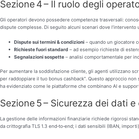
Sezione 4 – Il ruolo degli opera
Gli operatori devono possedere competenze trasversali: conosc
dispute complesse. Di seguito alcuni scenari dove l’intervento
Dispute sui termini & condizioni
– quando un giocatore co
Richieste fuori standard
– ad esempio richieste di esten
Segnalazioni sospette
– analisi comportamentale per indiv
Per aumentare la soddisfazione cliente, gli agenti utilizzano sc
per raddoppiare il tuo bonus cashback”. Questo approccio non so
ha evidenziato come le piattaforme che combinano AI e suppor
Sezione 5 – Sicurezza dei dati 
La gestione delle informazioni finanziarie richiede rigorosi sta
da crittografia TLS 1.3 end‑to‑end; i dati sensibili (IBAN, impo