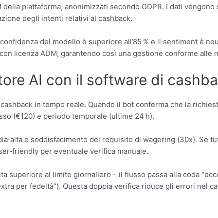
 della piattaforma, anonimizzati secondo GDPR. I dati vengono sudd
ione degli intenti relativi al cashback.
onfidenza del modello è superiore all’85 % e il sentiment è neutro
 con licenza ADM, garantendo così una gestione conforme alle n
tore AI con il software di cashb
 cashback in tempo reale. Quando il bot conferma che la richiesta
so (€120) e periodo temporale (ultime 24 h).
edia‑alta e soddisfacimento del requisito di wagering (30x). Se tu
 user‑friendly per eventuale verifica manuale.
a superiore al limite giornaliero – il flusso passa alla coda “ecc
xtra per fedeltà”). Questa doppia verifica riduce gli errori nel 