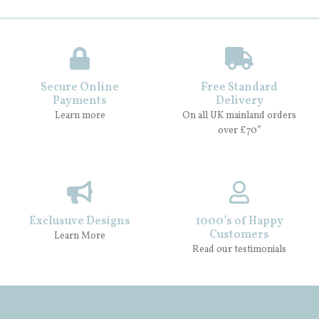
Secure Online
Free Standard
Payments
Delivery
Learn more
On all UK mainland orders
over £70*
Exclusuve Designs
1000’s of Happy
Customers
Learn More
Read our testimonials