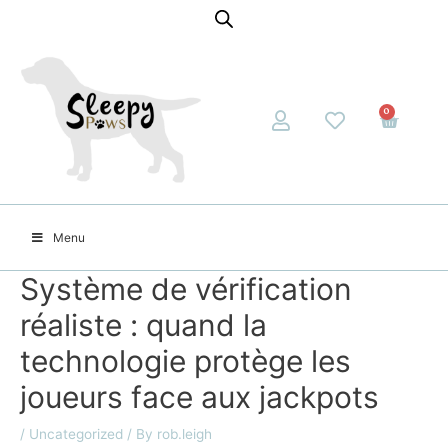
0
Menu
Système de vérification
réaliste : quand la
technologie protège les
joueurs face aux jackpots
/
Uncategorized
/ By
rob.leigh