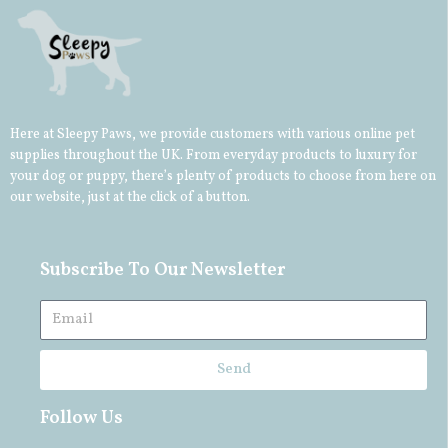
Here at Sleepy Paws, we provide customers with various online pet
supplies throughout the UK. From everyday products to luxury for
your
dog
or
puppy
, there’s plenty of products to choose from here on
our website, just at the click of a button.
Subscribe To Our Newsletter
Send
Follow Us