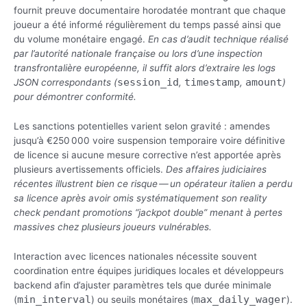
fournit preuve documentaire horodatée montrant que chaque
joueur a été informé régulièrement du temps passé ainsi que
du volume monétaire engagé.
En cas d’audit technique réalisé
par l’autorité nationale française ou lors d’une inspection
transfrontalière européenne, il suffit alors d’extraire les logs
session_id
timestamp
amount
JSON correspondants (
,
,
)
pour démontrer conformité.
Les sanctions potentielles varient selon gravité : amendes
jusqu’à €250 000 voire suspension temporaire voire définitive
de licence si aucune mesure corrective n’est apportée après
plusieurs avertissements officiels.
Des affaires judiciaires
récentes illustrent bien ce risque — un opérateur italien a perdu
sa licence après avoir omis systématiquement son reality
check pendant promotions “jackpot double” menant à pertes
massives chez plusieurs joueurs vulnérables.
Interaction avec licences nationales nécessite souvent
coordination entre équipes juridiques locales et développeurs
backend afin d’ajuster paramètres tels que durée minimale
min_interval
max_daily_wager
(
) ou seuils monétaires (
).