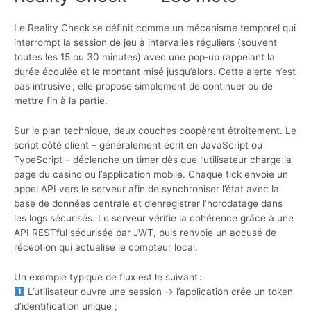
Le Reality Check se définit comme un mécanisme temporel qui
interrompt la session de jeu à intervalles réguliers (souvent
toutes les 15 ou 30 minutes) avec une pop‑up rappelant la
durée écoulée et le montant misé jusqu’alors. Cette alerte n’est
pas intrusive ; elle propose simplement de continuer ou de
mettre fin à la partie.
Sur le plan technique, deux couches coopèrent étroitement. Le
script côté client – généralement écrit en JavaScript ou
TypeScript – déclenche un timer dès que l’utilisateur charge la
page du casino ou l’application mobile. Chaque tick envoie un
appel API vers le serveur afin de synchroniser l’état avec la
base de données centrale et d’enregistrer l’horodatage dans
les logs sécurisés. Le serveur vérifie la cohérence grâce à une
API RESTful sécurisée par JWT, puis renvoie un accusé de
réception qui actualise le compteur local.
Un exemple typique de flux est le suivant :
L’utilisateur ouvre une session → l’application crée un token
d’identification unique ;