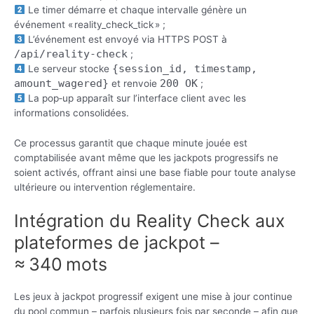
Le timer démarre et chaque intervalle génère un
événement « reality_check_tick » ;
L’événement est envoyé via HTTPS POST à
/api/reality-check
;
{session_id, timestamp,
Le serveur stocke
amount_wagered}
200 OK
et renvoie
;
La pop‑up apparaît sur l’interface client avec les
informations consolidées.
Ce processus garantit que chaque minute jouée est
comptabilisée avant même que les jackpots progressifs ne
soient activés, offrant ainsi une base fiable pour toute analyse
ultérieure ou intervention réglementaire.
Intégration du Reality Check aux
plateformes de jackpot –
≈ 340 mots
Les jeux à jackpot progressif exigent une mise à jour continue
du pool commun – parfois plusieurs fois par seconde – afin que