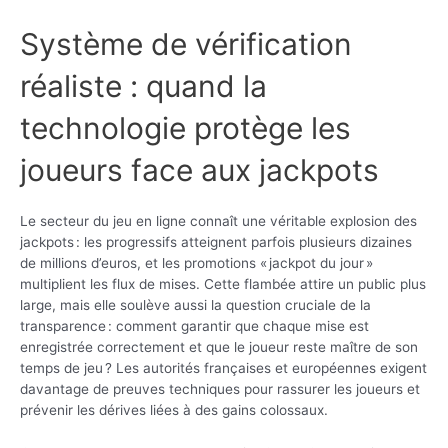
Système de vérification
réaliste : quand la
technologie protège les
joueurs face aux jackpots
Le secteur du jeu en ligne connaît une véritable explosion des
jackpots : les progressifs atteignent parfois plusieurs dizaines
de millions d’euros, et les promotions « jackpot du jour »
multiplient les flux de mises. Cette flambée attire un public plus
large, mais elle soulève aussi la question cruciale de la
transparence : comment garantir que chaque mise est
enregistrée correctement et que le joueur reste maître de son
temps de jeu ? Les autorités françaises et européennes exigent
davantage de preuves techniques pour rassurer les joueurs et
prévenir les dérives liées à des gains colossaux.