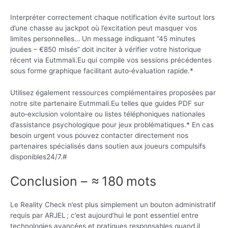
Interpréter correctement chaque notification évite surtout lors
d’une chasse au jackpot où l’excitation peut masquer vos
limites personnelles… Un message indiquant “45 minutes
jouées – €850 misés” doit inciter à vérifier votre historique
récent via Eutmmali.Eu qui compile vos sessions précédentes
sous forme graphique facilitant auto‑évaluation rapide.*
Utilisez également ressources complémentaires proposées par
notre site partenaire Eutmmali.Eu telles que guides PDF sur
auto‑exclusion volontaire ou listes téléphoniques nationales
d’assistance psychologique pour jeux problématiques.* En cas
besoin urgent vous pouvez contacter directement nos
partenaires spécialisés dans soutien aux joueurs compulsifs
disponibles24/7.#
Conclusion – ≈ 180 mots
Le Reality Check n’est plus simplement un bouton administratif
requis par ARJEL ; c’est aujourd’hui le pont essentiel entre
technologies avancées et pratiques responsables quand il