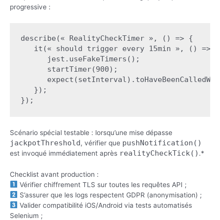
progressive :
describe(« RealityCheckTimer », () => {

   it(« should trigger every 15min », () => {

      jest.useFakeTimers();

      startTimer(900);

      expect(setInterval).toHaveBeenCalledWit
   });

Scénario spécial testable : lorsqu’une mise dépasse
jackpotThreshold
pushNotification()
, vérifier que
realityCheckTick()
est invoqué immédiatement après
.*
Checklist avant production :
Vérifier chiffrement TLS sur toutes les requêtes API ;
S’assurer que les logs respectent GDPR (anonymisation) ;
Valider compatibilité iOS/Android via tests automatisés
Selenium ;