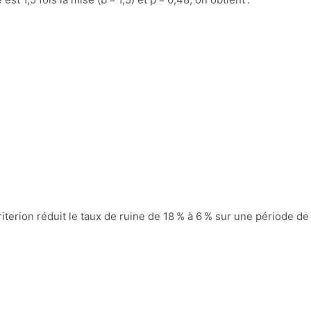
iterion réduit le taux de ruine de 18 % à 6 % sur une période de