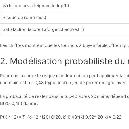
% de joueurs atteignant le top 10
Risque de ruine (est.)
Satisfaction (score Laforgecollective.Fr)
Les chiffres montrent que les tournois à buy‑in faible offrent
2. Modélisation probabiliste du 
Pour comprendre le risque d’un tournoi, on peut appliquer la lo
une main est p = 0,48 (typique d’un jeu de poker en ligne avec 
La probabilité de rester dans le top‑10 après 20 mains dépend d
B(20, 0,48) donne :
P(X ≥ 12) = ∑_{k=12}^{20} C(20, k)·0,48^{k}·0,52^{20‑k} ≈ 0,22