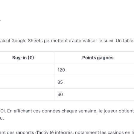
.
alcul Google Sheets permettent d’automatiser le suivi. Un tabl
Buy‑in (€)
Points gagnés
120
85
60
I. En affichant ces données chaque semaine, le joueur obtient un
u.
nt des rapports d’activité intégrés, notamment les casinos en li