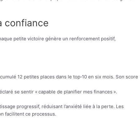
la confiance
que petite victoire génère un renforcement positif,
 accumulé 12 petites places dans le top‑10 en six mois. Son score
déclaré se sentir « capable de planifier mes finances ».
ssage progressif, réduisant l’anxiété liée à la perte. Les
on facilitent ce processus.