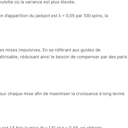
oulette où la variance est plus élevée.
 d’apparition du jackpot est λ = 0,05 par 100 spins, la
les mises impulsives. En se référant aux guides de
 maîtrisable, réduisant ainsi le besoin de compenser par des paris
iser sur chaque mise afin de maximiser la croissance à long terme
t 1,5 fois la mise (b = 1,5) et p = 0,48, on obtient :