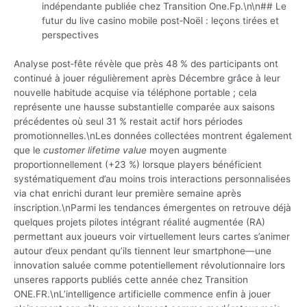
indépendante publiée chez Transition One.Fр.\n\n## Le
futur du live casino mobile post‑Noël : leçons tirées et
perspectives
Analyse post‑fête révèle que près 48 % des participants ont
continué à jouer régulièrement après Décembre grâce à leur
nouvelle habitude acquise via téléphone portable ; cela
représente une hausse substantielle comparée aux saisons
précédentes où seul 31 % restait actif hors périodes
promotionnelles.\nLes données collectées montrent également
que le
customer lifetime value
moyen augmente
proportionnellement (+23 %) lorsque players bénéficient
systématiquement d’au moins trois interactions personnalisées
via chat enrichi durant leur première semaine après
inscription.\nParmi les tendances émergentes on retrouve déjà
quelques projets pilotes intégrant réalité augmentée (RA)
permettant aux joueurs voir virtuellement leurs cartes s’animer
autour d’eux pendant qu’ils tiennent leur smartphone—une
innovation saluée comme potentiellement révolutionnaire lors
unseres rapports publiés cette année chez Transition
ONE.FR.\nL’intelligence artificielle commence enfin à jouer