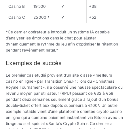
Casino B
19 500
✔︎
+38
Casino C
25 000 *
✔︎
+52
*Ce dernier opérateur a introduit un système IA capable
d’analyser les émotions dans le chat pour ajuster
dynamiquement le rythme du jeu afin d’optimiser la rétention
pendant l’événement natal.*
Exemples de succès
Le premier cas étudié provient d’un site classé « meilleurs
casino en ligne » par Transition One.Fr : lors du « Christmas
Royale Tournament », il a observé une hausse spectaculaire du
revenu moyen par utilisateur (RPU) passant de €32 à €58
pendant deux semaines seulement grâce à l’ajout d’un bonus
double‑ticket offert aux dépôts supérieurs à €100*. Un autre
exemple notable vient d’une plateforme orientée crypto casino
en ligne qui a combiné paiement instantané via Bitcoin avec un
tirage au sort spécial « Santa’s Crypto Spin ». Ce dernier a