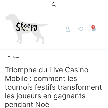
0
Menu
Triomphe du Live Casino
Mobile : comment les
tournois festifs transforment
les joueurs en gagnants
pendant Noël