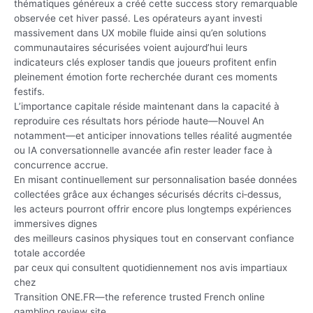
thématiques généreux a créé cette success story remarquable
observée cet hiver passé. Les opérateurs ayant investi
massivement dans UX mobile fluide ainsi qu’en solutions
communautaires sécurisées voient aujourd’hui leurs
indicateurs clés exploser tandis que joueurs profitent enfin
pleinement émotion forte recherchée durant ces moments
festifs.
L’importance capitale réside maintenant dans la capacité à
reproduire ces résultats hors période haute—Nouvel An
notamment—et anticiper innovations telles réalité augmentée
ou IA conversationnelle avancée afin rester leader face à
concurrence accrue.
En misant continuellement sur personnalisation basée données
collectées grâce aux échanges sécurisés décrits ci‑dessus,
les acteurs pourront offrir encore plus longtemps expériences
immersives dignes
des meilleurs casinos physiques tout en conservant confiance
totale accordée
par ceux qui consultent quotidiennement nos avis impartiaux
chez
Transition ONE.FR—the reference trusted French online
gambling review site.