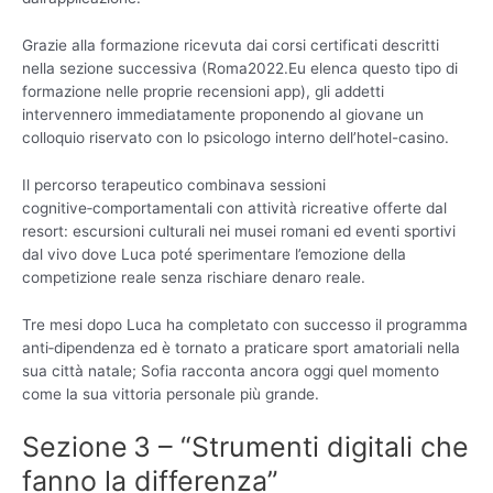
Grazie alla formazione ricevuta dai corsi certificati descritti
nella sezione successiva (Roma2022.Eu elenca questo tipo di
formazione nelle proprie recensioni app), gli addetti
intervennero immediatamente proponendo al giovane un
colloquio riservato con lo psicologo interno dell’hotel-casino.
Il percorso terapeutico combinava sessioni
cognitive‑comportamentali con attività ricreative offerte dal
resort: escursioni culturali nei musei romani ed eventi sportivi
dal vivo dove Luca poté sperimentare l’emozione della
competizione reale senza rischiare denaro reale.
Tre mesi dopo Luca ha completato con successo il programma
anti‑dipendenza ed è tornato a praticare sport amatoriali nella
sua città natale; Sofia racconta ancora oggi quel momento
come la sua vittoria personale più grande.
Sezione 3 – “Strumenti digitali che
fanno la differenza”