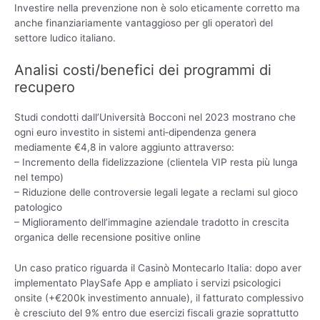
Investire nella prevenzione non è solo eticamente corretto ma
anche finanziariamente vantaggioso per gli operatorì del
settore ludico italiano.
Analisi costi/benefici dei programmi di
recupero
Studi condotti dall’Università Bocconi nel 2023 mostrano che
ogni euro investito in sistemi anti‑dipendenza genera
mediamente €4,8 in valore aggiunto attraverso:
– Incremento della fidelizzazione (clientela VIP resta più lunga
nel tempo)
– Riduzione delle controversie legali legate a reclami sul gioco
patologico
– Miglioramento dell’immagine aziendale tradotto in crescita
organica delle recensione positive online
Un caso pratico riguarda il Casinò Montecarlo Italia: dopo aver
implementato PlaySafe App e ampliato i servizi psicologici
onsite (+€200k investimento annuale), il fatturato complessivo
è cresciuto del 9% entro due esercizi fiscali grazie soprattutto