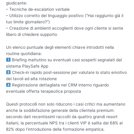
giudicante:
– Tecniche de‑escalation verbale
– Utilizzo corretto del linguaggio positivo (“Hai raggiunto già il
tuo limite giornaliero?”)
– Creazione di ambienti accoglienti dove ogni cliente si sente
libero di chiedere supporto
Un elenco puntuale degli elementi chiave introdotti nella
routine quotidiana:
Briefing mattutino su eventuali casi sospetti segnalati dal
sistema PlaySafe App
Check‑in rapido post‑sessione per valutare lo stato emotivo
dei tavoli ad alta rotazione
Registrazione dettagliata nel CRM interno riguardo
eventuale offerta terapeutica proposta
Questi protocolli non solo riducono i casi critici ma aumentano
anche la soddisfazione generale della clientela premium:
secondo dati recentissimi raccolti da quattro grandi resort
italiani, la percentuale NPS tra i clienti VIP è salita dal 68% al
82% dopo l’introduzione della formazione empatica.