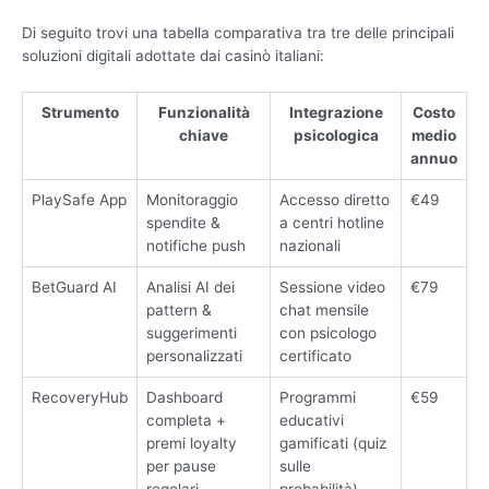
Di seguito trovi una tabella comparativa tra tre delle principali
soluzioni digitali adottate dai casinò italiani:
Strumento
Funzionalità
Integrazione
Costo
chiave
psicologica
medio
annuo
PlaySafe App
Monitoraggio
Accesso diretto
€49
spendite &
a centri hotline
notifiche push
nazionali
BetGuard AI
Analisi AI dei
Sessione video
€79
pattern &
chat mensile
suggerimenti
con psicologo
personalizzati
certificato
RecoveryHub
Dashboard
Programmi
€59
completa +
educativi
premi loyalty
gamificati (quiz
per pause
sulle