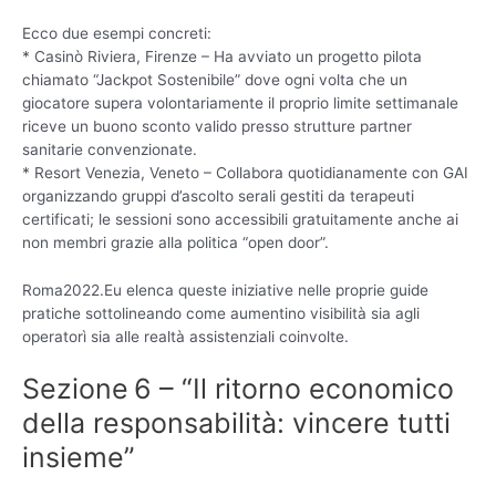
Ecco due esempi concreti:
* Casinò Riviera, Firenze – Ha avviato un progetto pilota
chiamato “Jackpot Sostenibile” dove ogni volta che un
giocatore supera volontariamente il proprio limite settimanale
riceve un buono sconto valido presso strutture partner
sanitarie convenzionate.
* Resort Venezia, Veneto – Collabora quotidianamente con GAI
organizzando gruppi d’ascolto serali gestiti da terapeuti
certificati; le sessioni sono accessibili gratuitamente anche ai
non membri grazie alla politica “open door”.
Roma2022.Eu elenca queste iniziative nelle proprie guide
pratiche sottolineando come aumentino visibilità sia agli
operatorì sia alle realtà assistenziali coinvolte.
Sezione 6 – “Il ritorno economico
della responsabilità: vincere tutti
insieme”