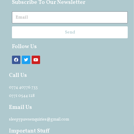
Subscribe To Our Newsletter
Send
Follow Us
Call Us
0774 40776 733
0771 0544 128
Email Us
sleepypawsenquiries@gmail.com
Important Stuff