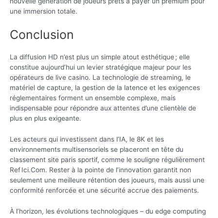
nouvelle génération de joueurs prêts à payer un premium pour
une immersion totale.
Conclusion
La diffusion HD n’est plus un simple atout esthétique ; elle
constitue aujourd’hui un levier stratégique majeur pour les
opérateurs de live casino. La technologie de streaming, le
matériel de capture, la gestion de la latence et les exigences
réglementaires forment un ensemble complexe, mais
indispensable pour répondre aux attentes d’une clientèle de
plus en plus exigeante.
Les acteurs qui investissent dans l’IA, le 8K et les
environnements multisensoriels se placeront en tête du
classement site paris sportif, comme le souligne régulièrement
Ref Ici.Com. Rester à la pointe de l’innovation garantit non
seulement une meilleure rétention des joueurs, mais aussi une
conformité renforcée et une sécurité accrue des paiements.
À l’horizon, les évolutions technologiques – du edge computing