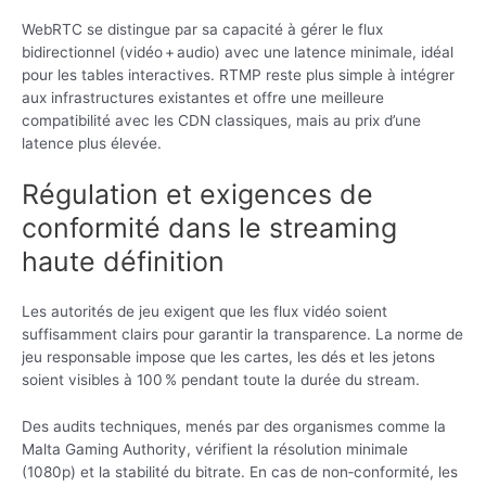
WebRTC se distingue par sa capacité à gérer le flux
bidirectionnel (vidéo + audio) avec une latence minimale, idéal
pour les tables interactives. RTMP reste plus simple à intégrer
aux infrastructures existantes et offre une meilleure
compatibilité avec les CDN classiques, mais au prix d’une
latence plus élevée.
Régulation et exigences de
conformité dans le streaming
haute définition
Les autorités de jeu exigent que les flux vidéo soient
suffisamment clairs pour garantir la transparence. La norme de
jeu responsable impose que les cartes, les dés et les jetons
soient visibles à 100 % pendant toute la durée du stream.
Des audits techniques, menés par des organismes comme la
Malta Gaming Authority, vérifient la résolution minimale
(1080p) et la stabilité du bitrate. En cas de non‑conformité, les