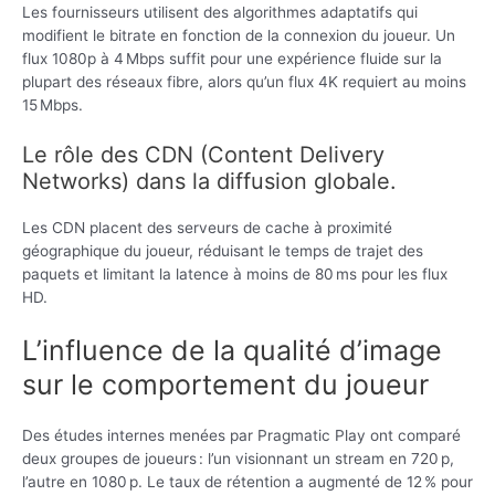
Les fournisseurs utilisent des algorithmes adaptatifs qui
modifient le bitrate en fonction de la connexion du joueur. Un
flux 1080p à 4 Mbps suffit pour une expérience fluide sur la
plupart des réseaux fibre, alors qu’un flux 4K requiert au moins
15 Mbps.
Le rôle des CDN (Content Delivery
Networks) dans la diffusion globale.
Les CDN placent des serveurs de cache à proximité
géographique du joueur, réduisant le temps de trajet des
paquets et limitant la latence à moins de 80 ms pour les flux
HD.
L’influence de la qualité d’image
sur le comportement du joueur
Des études internes menées par Pragmatic Play ont comparé
deux groupes de joueurs : l’un visionnant un stream en 720 p,
l’autre en 1080 p. Le taux de rétention a augmenté de 12 % pour