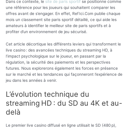
Dans ce contexte, le
site de paris sportif
se positionne comme
une référence pour les joueurs qui souhaitent comparer les
offres avant de s’engager. En effet, Ref Ici.Com publie chaque
mois un classement site paris sportif détaillé, ce qui aide les
amateurs à identifier le meilleur site de paris sportifs et à
profiter d’un environnement de jeu sécurisé.
Cet article décortique les différents leviers qui transforment le
live casino : des avancées techniques du streaming HD, à
l’impact psychologique sur le joueur, en passant par la
régulation, la sécurité des paiements et les perspectives
futures. Nous explorerons également les forces en présence
sur le marché et les tendances qui façonneront l’expérience de
jeu dans les années à venir.
L’évolution technique du
streaming HD : du SD au 4K et au-
delà
Le premier live casino diffusé en ligne utilisait le SD (480 p),