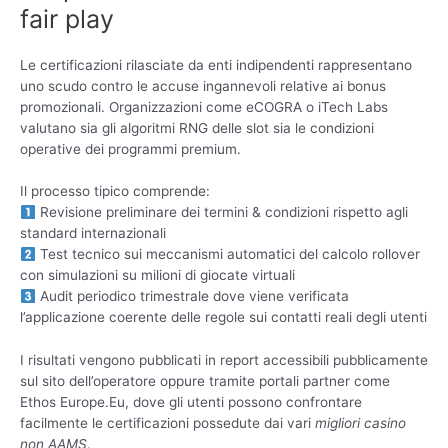
fair play
Le certificazioni rilasciate da enti indipendenti rappresentano
uno scudo contro le accuse ingannevoli relative ai bonus
promozionali. Organizzazioni come eCOGRA o iTech Labs
valutano sia gli algoritmi RNG delle slot sia le condizioni
operative dei programmi premium.
Il processo tipico comprende:
Revisione preliminare dei termini & condizioni rispetto agli
standard internazionali
Test tecnico sui meccanismi automatici del calcolo rollover
con simulazioni su milioni di giocate virtuali
Audit periodico trimestrale dove viene verificata
l’applicazione coerente delle regole sui contatti reali degli utenti
I risultati vengono pubblicati in report accessibili pubblicamente
sul sito dell’operatore oppure tramite portali partner come
Ethos Europe.Eu, dove gli utenti possono confrontare
facilmente le certificazioni possedute dai vari
migliori casino
non AAMS
.