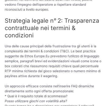
vedono l’impegno dell’operatore a rispettare standard
riconosciuti a livello europeo.
Strategia legale n° 2: Trasparenza
contrattuale nei termini &
condizioni
Una delle cause principali della frustrazione tra gli utenti è la
complessità dei termini & condizioni (T&C). Le best practice
suggerite da Ethos Europe.Eu prevedono l’utilizzo di linguaggio
semplice, paragrafi brevi ed evidenziazioni visuali come icone o
box colorati che riassumono requisiti chiave quali percentuale
RTP minima richiesta dal gioco selezionato o numero minimo di
paylines attive durante il wagering.
Un approccio efficace consiste nell’inserire FAQ dinamiche
direttamente sotto ogni offerta promozionale:
* Qual è il requisito totale di scommessa?
Posso utilizzare giochi con volatilità alta?