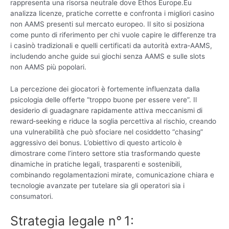
rappresenta una risorsa neutrale dove Ethos Europe.Eu
analizza licenze, pratiche corrette e confronta i migliori casino
non AAMS presenti sul mercato europeo. Il sito si posiziona
come punto di riferimento per chi vuole capire le differenze tra
i casinò tradizionali e quelli certificati da autorità extra‑AAMS,
includendo anche guide sui giochi senza AAMS e sulle slots
non AAMS più popolari.
La percezione dei giocatori è fortemente influenzata dalla
psicologia delle offerte “troppo buone per essere vere”. Il
desiderio di guadagnare rapidamente attiva meccanismi di
reward‑seeking e riduce la soglia percettiva al rischio, creando
una vulnerabilità che può sfociare nel cosiddetto “chasing”
aggressivo dei bonus. L’obiettivo di questo articolo è
dimostrare come l’intero settore stia trasformando queste
dinamiche in pratiche legali, trasparenti e sostenibili,
combinando regolamentazioni mirate, comunicazione chiara e
tecnologie avanzate per tutelare sia gli operatori sia i
consumatori.
Strategia legale n° 1: