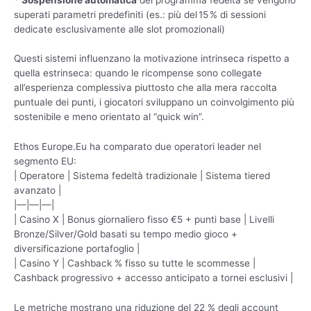
superati parametri predefiniti (es.: più del 15 % di sessioni
dedicate esclusivamente alle slot promozionali)
Questi sistemi influenzano la motivazione intrinseca rispetto a
quella estrinseca: quando le ricompense sono collegate
all’esperienza complessiva piuttosto che alla mera raccolta
puntuale dei punti, i giocatori sviluppano un coinvolgimento più
sostenibile e meno orientato al “quick win”.
Ethos Europe.Eu ha comparato due operatori leader nel
segmento EU:
| Operatore | Sistema fedeltà tradizionale | Sistema tiered
avanzato |
|—|—|—|
| Casino X | Bonus giornaliero fisso €5 + punti base | Livelli
Bronze/Silver/Gold basati su tempo medio gioco +
diversificazione portafoglio |
| Casino Y | Cashback % fisso su tutte le scommesse |
Cashback progressivo + accesso anticipato a tornei esclusivi |
Le metriche mostrano una riduzione del 22 % degli account