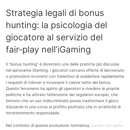
Strategia legali di bonus
hunting: la psicologia del
giocatore al servizio del
fair‑play nell’iGaming
Il “bonus hunting” è diventato una delle pratiche più discusse
nel panorama iGaming: i giocatori cercano offerte di benvenuto
o promozioni ricorrenti con l’obiettivo di soddisfare rapidamente
i requisiti di rollover e incassare il valore netto del bonus.
Questo fenomeno ha spinto gli operatori a rivedere le proprie
politiche e ha attirato l’attenzione dei regolatori europei, che
temono che un uso indiscriminato possa trasformare il gioco
d’azzardo in una corsa al profitto piuttosto che in un’attività di
intrattenimento responsabile.
Nel contesto di questa evoluzione normativa,
casino non aams