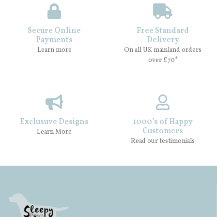
Secure Online
Free Standard
Payments
Delivery
Learn more
On all UK mainland orders
over £70*
Exclusuve Designs
1000’s of Happy
Customers
Learn More
Read our testimonials