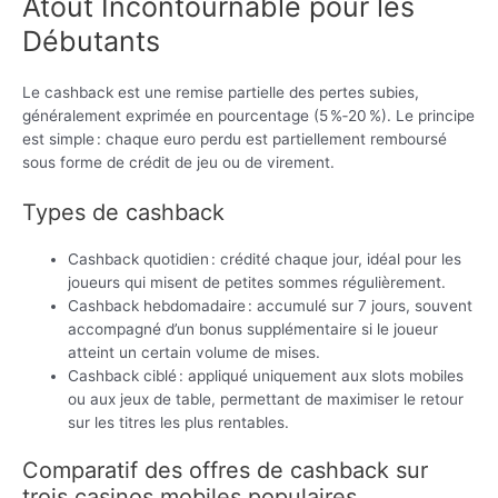
Atout Incontournable pour les
Débutants
Le cashback est une remise partielle des pertes subies,
généralement exprimée en pourcentage (5 %‑20 %). Le principe
est simple : chaque euro perdu est partiellement remboursé
sous forme de crédit de jeu ou de virement.
Types de cashback
Cashback quotidien : crédité chaque jour, idéal pour les
joueurs qui misent de petites sommes régulièrement.
Cashback hebdomadaire : accumulé sur 7 jours, souvent
accompagné d’un bonus supplémentaire si le joueur
atteint un certain volume de mises.
Cashback ciblé : appliqué uniquement aux slots mobiles
ou aux jeux de table, permettant de maximiser le retour
sur les titres les plus rentables.
Comparatif des offres de cashback sur
trois casinos mobiles populaires