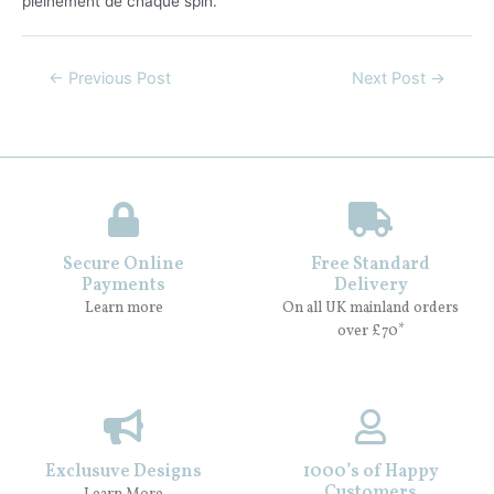
pleinement de chaque spin.
←
Previous Post
Next Post
→
Secure Online
Free Standard
Payments
Delivery
Learn more
On all UK mainland orders
over £70*
Exclusuve Designs
1000’s of Happy
Customers