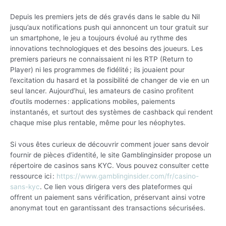
Depuis les premiers jets de dés gravés dans le sable du Nil
jusqu’aux notifications push qui annoncent un tour gratuit sur
un smartphone, le jeu a toujours évolué au rythme des
innovations technologiques et des besoins des joueurs. Les
premiers parieurs ne connaissaient ni les RTP (Return to
Player) ni les programmes de fidélité ; ils jouaient pour
l’excitation du hasard et la possibilité de changer de vie en un
seul lancer. Aujourd’hui, les amateurs de casino profitent
d’outils modernes : applications mobiles, paiements
instantanés, et surtout des systèmes de cashback qui rendent
chaque mise plus rentable, même pour les néophytes.
Si vous êtes curieux de découvrir comment jouer sans devoir
fournir de pièces d’identité, le site Gamblinginsider propose un
répertoire de casinos sans KYC. Vous pouvez consulter cette
ressource ici :
https://www.gamblinginsider.com/fr/casino-
sans-kyc
. Ce lien vous dirigera vers des plateformes qui
offrent un paiement sans vérification, préservant ainsi votre
anonymat tout en garantissant des transactions sécurisées.