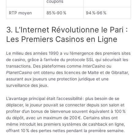
coupons
RTP moyen
85 %‑90 %
94 %‑96 %
3. L’Internet Révolutionne le Pari :
Les Premiers Casinos en Ligne
Le milieu des années 1990 a vu l’émergence des premiers sites
de casino, grâce à l’arrivée du protocole SSL qui sécurisait les
transactions. Des plateformes comme
InterCasino
ou
PlanetCasino
ont obtenu des licences de Malte et de Gibraltar,
assurant aux joueurs une protection juridique et une
surveillance des jeux.
L’avantage principal était l’accessibilité : plus besoin de se
déplacer, le joueur pouvait se connecter depuis son salon et
profiter d’un bonus de bienvenue souvent équivalent à 100 %
du dépôt, avec un maximum de 200 €. Certains sites ont
même introduit les premiers systèmes de cashback en ligne,
offrant 10 % des pertes nettes pendant la première semaine.