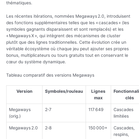
thématiques.
Les récentes itérations, nommées Megaways 2.0, introduisent
des fonctions supplémentaires telles que les « cascades » (les
symboles gagnants disparaissent et sont remplacés) et les
« Megaways X », qui intègrent des mécanismes de cluster
plutôt que des lignes traditionnelles. Cette évolution crée un
véritable écosystème où chaque jeu peut ajouter ses propres
bonus, multiplicateurs ou tours gratuits tout en conservant le
cœur du système dynamique.
Tableau comparatif des versions Megaways
Version
Symboles/rouleau
Lignes
Fonctionnal
max
clés
Megaways
2‑7
117 649
Cascades
(orig.)
limitées
Megaways 2.0
2‑8
150 000+
Cascades,
respins,