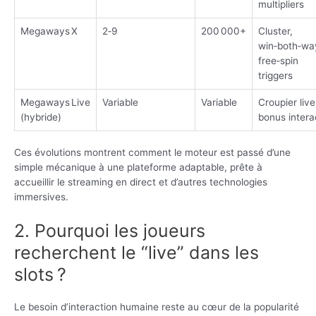
multipliers
Megaways X
2‑9
200 000+
Cluster,
win‑both‑wa
free‑spin
triggers
Megaways Live
Variable
Variable
Croupier live
(hybride)
bonus intera
Ces évolutions montrent comment le moteur est passé d’une
simple mécanique à une plateforme adaptable, prête à
accueillir le streaming en direct et d’autres technologies
immersives.
2. Pourquoi les joueurs
recherchent le “live” dans les
slots ?
Le besoin d’interaction humaine reste au cœur de la popularité