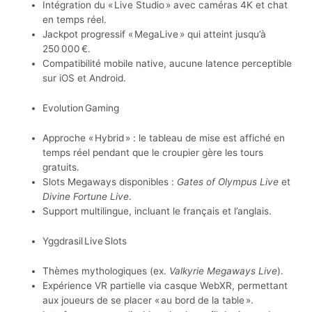
Intégration du « Live Studio » avec caméras 4K et chat
en temps réel.
Jackpot progressif « MegaLive » qui atteint jusqu’à
250 000 €.
Compatibilité mobile native, aucune latence perceptible
sur iOS et Android.
Evolution Gaming
Approche « Hybrid » : le tableau de mise est affiché en
temps réel pendant que le croupier gère les tours
gratuits.
Slots Megaways disponibles :
Gates of Olympus Live
et
Divine Fortune Live
.
Support multilingue, incluant le français et l’anglais.
Yggdrasil Live Slots
Thèmes mythologiques (ex.
Valkyrie Megaways Live
).
Expérience VR partielle via casque WebXR, permettant
aux joueurs de se placer « au bord de la table ».