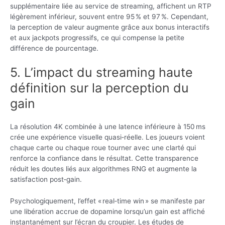
supplémentaire liée au service de streaming, affichent un RTP
légèrement inférieur, souvent entre 95 % et 97 %. Cependant,
la perception de valeur augmente grâce aux bonus interactifs
et aux jackpots progressifs, ce qui compense la petite
différence de pourcentage.
5. L’impact du streaming haute
définition sur la perception du
gain
La résolution 4K combinée à une latence inférieure à 150 ms
crée une expérience visuelle quasi‑réelle. Les joueurs voient
chaque carte ou chaque roue tourner avec une clarté qui
renforce la confiance dans le résultat. Cette transparence
réduit les doutes liés aux algorithmes RNG et augmente la
satisfaction post‑gain.
Psychologiquement, l’effet « real‑time win » se manifeste par
une libération accrue de dopamine lorsqu’un gain est affiché
instantanément sur l’écran du croupier. Les études de