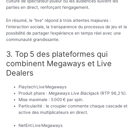
culture de spectateur‑joueur où les audiences suivent les
parties en direct, renforçant l’engagement.
En résumé, le “live” répond à trois attentes majeures :
l’interaction sociale, la transparence du processus de jeu et la
possibilité de partager l’expérience en temps réel avec une
communauté grandissante.
3. Top 5 des plateformes qui
combinent Megaways et Live
Dealers
Playtech Live Megaways
Produit phare :
Megaways Live Blackjack
(RTP 96,2 %).
Mise maximale : 5 000 € par spin.
Particularité : le croupier commente chaque cascade et
active des multiplicateurs en direct.
NetEnt Live Megaways