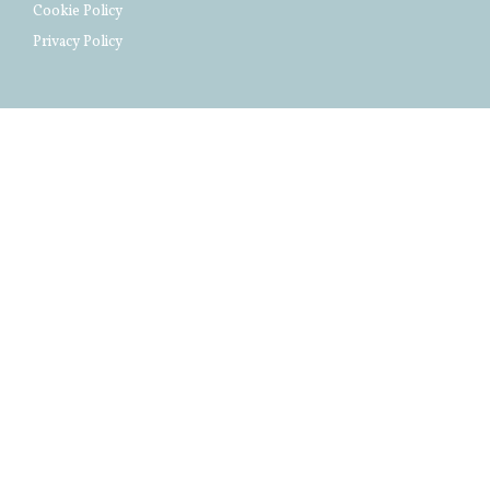
Cookie Policy
Privacy Policy