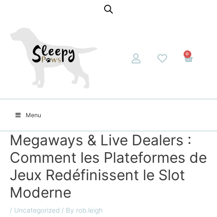
0
Menu
Megaways & Live Dealers :
Comment les Plateformes de
Jeux Redéfinissent le Slot
Moderne
/
Uncategorized
/ By
rob.leigh