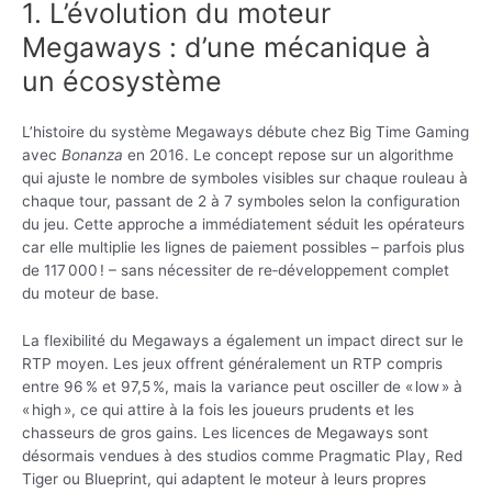
1. L’évolution du moteur
Megaways : d’une mécanique à
un écosystème
L’histoire du système Megaways débute chez Big Time Gaming
avec
Bonanza
en 2016. Le concept repose sur un algorithme
qui ajuste le nombre de symboles visibles sur chaque rouleau à
chaque tour, passant de 2 à 7 symboles selon la configuration
du jeu. Cette approche a immédiatement séduit les opérateurs
car elle multiplie les lignes de paiement possibles – parfois plus
de 117 000 ! – sans nécessiter de re‑développement complet
du moteur de base.
La flexibilité du Megaways a également un impact direct sur le
RTP moyen. Les jeux offrent généralement un RTP compris
entre 96 % et 97,5 %, mais la variance peut osciller de « low » à
« high », ce qui attire à la fois les joueurs prudents et les
chasseurs de gros gains. Les licences de Megaways sont
désormais vendues à des studios comme Pragmatic Play, Red
Tiger ou Blueprint, qui adaptent le moteur à leurs propres