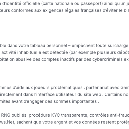
dentité officielle (carte nationale ou passeport) ainsi qu’un ju
urs conformes aux exigences légales françaises d’éviter le bl
ble dans votre tableau personnel – empêchent toute surcharge a
 activité inhabituelle est détectée (par exemple plusieurs dép
ploitation abusive des comptes inactifs par des cybercriminels e
ammes d’aide aux joueurs problématiques : partenariat avec Ga
s directement dans l’interface utilisateur du site web . Certa
 limites avant d’engager des sommes importantes .
ts RNG publiés, procédure KYC transparente, contrôles anti‑frau
.Net, sachant que votre argent et vos données restent protégé