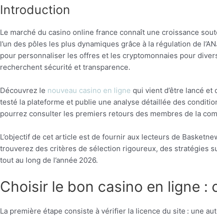
Introduction
Le marché du casino online france connaît une croissance sout
l’un des pôles les plus dynamiques grâce à la régulation de l’ANJ
pour personnaliser les offres et les cryptomonnaies pour diversi
recherchent sécurité et transparence.
Découvrez le
nouveau casino en ligne
qui vient d’être lancé et
testé la plateforme et publie une analyse détaillée des conditio
pourrez consulter les premiers retours des membres de la co
L’objectif de cet article est de fournir aux lecteurs de Basketne
trouverez des critères de sélection rigoureux, des stratégies s
tout au long de l’année 2026.
Choisir le bon casino en ligne : 
La première étape consiste à vérifier la licence du site : une a