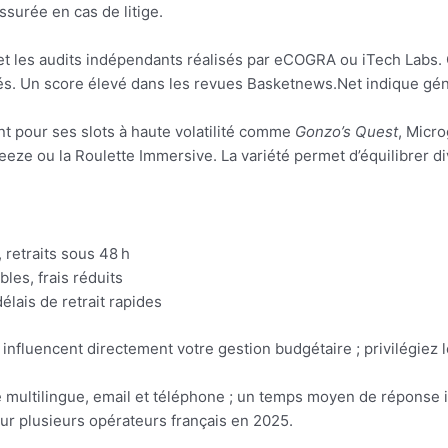
surée en cas de litige.
rs et les audits indépendants réalisés par eCOGRA ou iTech La
sés. Un score élevé dans les revues Basketnews.Net indique gén
nt pour ses slots à haute volatilité comme
Gonzo’s Quest
, Micr
queeze ou la Roulette Immersive. La variété permet d’équilibrer 
 retraits sous 48 h
bles, frais réduits
lais de retrait rapides
influencent directement votre gestion budgétaire ; privilégiez l
ive multilingue, email et téléphone ; un temps moyen de réponse 
r plusieurs opérateurs français en 2025.