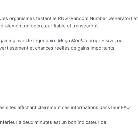
bs. Ces organismes testent le RNG (Random Number Generator) et
éralement un opérateur fiable et transparent.
ogaming avec le légendaire
Mega Moolah
progressive, ou
divertissement et chances réelles de gains importants.
es sites affichant clairement ces informations dans leur FAQ.
inférieur à deux minutes est un bon indicateur de