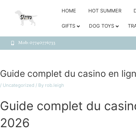
HOME
HOT SUMMER
GIFTS
DOG TOYS
TR
Mob: 07740776733
Guide complet du casino en lign
/
Uncategorized
/ By
rob.leigh
Guide complet du casino
2026