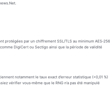
tnews.Net.
s sont protégées par un chiffrement SSL/TLS au minimum AES‑256
nue comme DigiCert ou Sectigo ainsi que la période de validité
iennent notamment le taux exact d’erreur statistique (<0,01 %)
uissiez vérifier vous‑même que le RNG n’a pas été manipulé