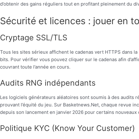
d’obtenir des gains réguliers tout en profitant pleinement du 
Sécurité et licences : jouer en 
Cryptage SSL/TLS
Tous les sites sérieux affichent le cadenas vert HTTPS dans l
bits. Pour vérifier vous pouvez cliquer sur le cadenas afin d’aff
couvrant toute l’année en cours.
Audits RNG indépendants
Les logiciels générateurs aléatoires sont soumis à des audits r
prouvant l’équité du jeu. Sur Basketnews.Net, chaque revue inc
depuis son lancement en janvier 2026 pour certains nouveaux c
Politique KYC (Know Your Customer)