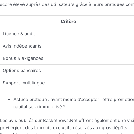
score élevé auprès des utilisateurs grâce à leurs pratiques com
Critère
Licence & audit
Avis indépendants
Bonus & exigences
Options bancaires
Support multilingue
Astuce pratique : avant même d’accepter l’offre promotio
capital sera immobilisé.*
Les avis publiés sur Basketnews.Net offrent également une vis
privilégient des tournois exclusifs réservés aux gros dépôts.