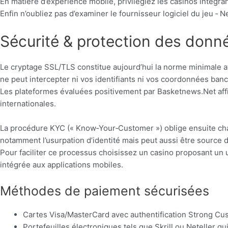
En matière d’expérience mobile, privilégiez les casinos intég
Enfin n’oubliez pas d’examiner le fournisseur logiciel du jeu ‑
Sécurité & protection des don
Le cryptage SSL/TLS constitue aujourd’hui la norme minimale att
ne peut intercepter ni vos identifiants ni vos coordonnées ban
Les plateformes évaluées positivement par Basketnews.Net affi
internationales.
La procédure KYC (« Know‑Your‑Customer ») oblige ensuite chaque
notamment l’usurpation d’identité mais peut aussi être source d’
Pour faciliter ce processus choisissez un casino proposant un u
intégrée aux applications mobiles.
Méthodes de paiement sécurisées
Cartes Visa/MasterCard avec authentification Strong Cus
Portefeuilles électroniques tels que Skrill ou Neteller q