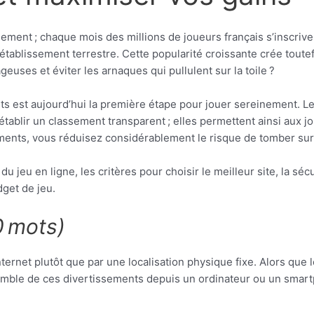
sement ; chaque mois des millions de joueurs français s’inscriv
établissement terrestre. Cette popularité croissante crée toute
ageuses et éviter les arnaques qui pullulent sur la toile ?
 est aujourd’hui la première étape pour jouer sereinement.
n d’établir un classement transparent ; elles permettent ainsi au
ments, vous réduisez considérablement le risque de tomber su
u jeu en ligne, les critères pour choisir le meilleur site, la s
dget de jeu.
0 mots)
nternet plutôt que par une localisation physique fixe. Alors que 
semble de ces divertissements depuis un ordinateur ou un smar