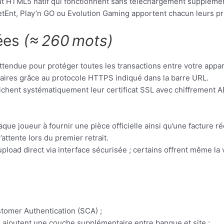
rant HTML5 natif qui fonctionnent sans téléchargement suppléme
 NetEnt, Play’n GO ou Evolution Gaming apportent chacun leurs pr
nées
(≈ 260 mots)
endue pour protéger toutes les transactions entre votre apparei
caires grâce au protocole HTTPS indiqué dans la barre URL.
chent systématiquement leur certificat SSL avec chiffrement AE
 joueur à fournir une pièce officielle ainsi qu’une facture réce
attente lors du premier retrait.
pload direct via interface sécurisée ; certains offrent même la 
tomer Authentication (SCA) ;
ui ajoutent une couche supplémentaire entre banque et site ;