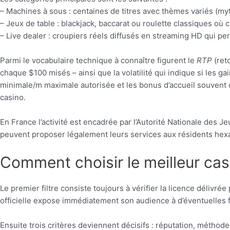
– Machines à sous : centaines de titres avec thèmes variés (my
– Jeux de table : blackjack, baccarat ou roulette classiques où c
– Live dealer : croupiers réels diffusés en streaming HD qui pe
Parmi le vocabulaire technique à connaître figurent le
RTP
(ret
chaque $100 misés – ainsi que la volatilité qui indique si les 
minimale/m maximale autorisée et les bonus d’accueil souvent
casino.
En France l’activité est encadrée par l’Autorité Nationale des Je
peuvent proposer légalement leurs services aux résidents hexago
Comment choisir le meilleur cas
Le premier filtre consiste toujours à vérifier la licence délivré
officielle expose immédiatement son audience à d’éventuelles 
Ensuite trois critères deviennent décisifs : réputation, métho