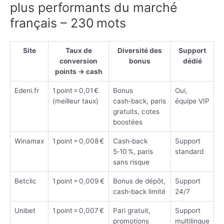
plus performants du marché
français – 230 mots
Site
Taux de
Diversité des
Support
conversion
bonus
dédié
points → cash
Edeni.fr
1 point = 0,01 €
Bonus
Oui,
(meilleur taux)
cash‑back, paris
équipe VIP
gratuits, cotes
boostées
Winamax
1 point = 0,008 €
Cash‑back
Support
5‑10 %, paris
standard
sans risque
Betclic
1 point = 0,009 €
Bonus de dépôt,
Support
cash‑back limité
24/7
Unibet
1 point = 0,007 €
Pari gratuit,
Support
promotions
multilingue