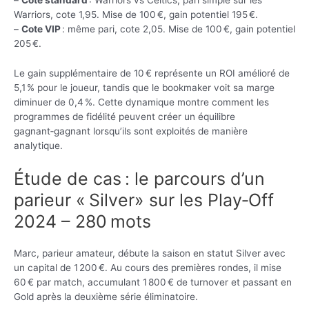
–
Cote standard
: Warriors vs Celtics, pari simple sur les
Warriors, cote 1,95. Mise de 100 €, gain potentiel 195 €.
–
Cote VIP
: même pari, cote 2,05. Mise de 100 €, gain potentiel
205 €.
Le gain supplémentaire de 10 € représente un ROI amélioré de
5,1 % pour le joueur, tandis que le bookmaker voit sa marge
diminuer de 0,4 %. Cette dynamique montre comment les
programmes de fidélité peuvent créer un équilibre
gagnant‑gagnant lorsqu’ils sont exploités de manière
analytique.
Étude de cas : le parcours d’un
parieur « Silver» sur les Play‑Off
2024 – 280 mots
Marc, parieur amateur, débute la saison en statut Silver avec
un capital de 1 200 €. Au cours des premières rondes, il mise
60 € par match, accumulant 1 800 € de turnover et passant en
Gold après la deuxième série éliminatoire.