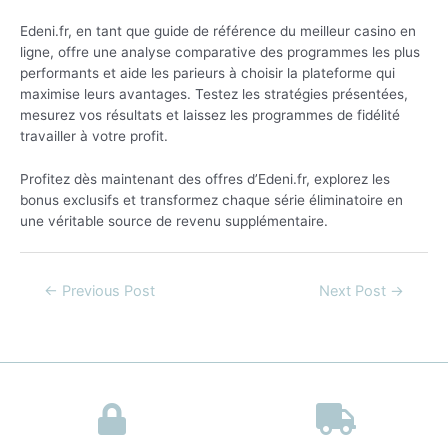
Edeni.fr, en tant que guide de référence du meilleur casino en
ligne, offre une analyse comparative des programmes les plus
performants et aide les parieurs à choisir la plateforme qui
maximise leurs avantages. Testez les stratégies présentées,
mesurez vos résultats et laissez les programmes de fidélité
travailler à votre profit.
Profitez dès maintenant des offres d’Edeni.fr, explorez les
bonus exclusifs et transformez chaque série éliminatoire en
une véritable source de revenu supplémentaire.
←
Previous Post
Next Post
→