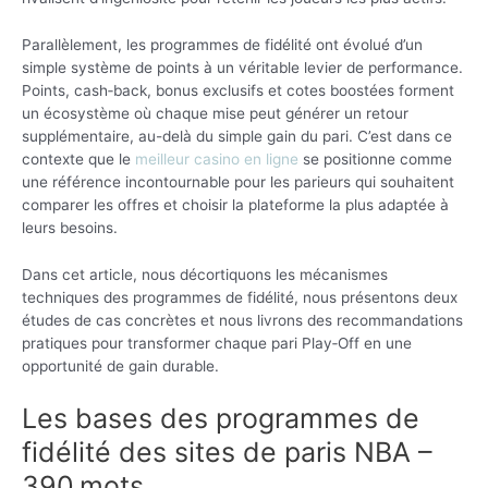
Parallèlement, les programmes de fidélité ont évolué d’un
simple système de points à un véritable levier de performance.
Points, cash‑back, bonus exclusifs et cotes boostées forment
un écosystème où chaque mise peut générer un retour
supplémentaire, au-delà du simple gain du pari. C’est dans ce
contexte que le
meilleur casino en ligne
se positionne comme
une référence incontournable pour les parieurs qui souhaitent
comparer les offres et choisir la plateforme la plus adaptée à
leurs besoins.
Dans cet article, nous décortiquons les mécanismes
techniques des programmes de fidélité, nous présentons deux
études de cas concrètes et nous livrons des recommandations
pratiques pour transformer chaque pari Play‑Off en une
opportunité de gain durable.
Les bases des programmes de
fidélité des sites de paris NBA –
390 mots