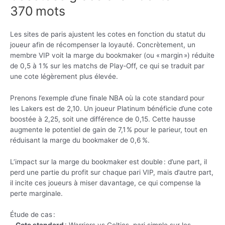
370 mots
Les sites de paris ajustent les cotes en fonction du statut du
joueur afin de récompenser la loyauté. Concrètement, un
membre VIP voit la marge du bookmaker (ou « margin ») réduite
de 0,5 à 1 % sur les matchs de Play‑Off, ce qui se traduit par
une cote légèrement plus élevée.
Prenons l’exemple d’une finale NBA où la cote standard pour
les Lakers est de 2,10. Un joueur Platinum bénéficie d’une cote
boostée à 2,25, soit une différence de 0,15. Cette hausse
augmente le potentiel de gain de 7,1 % pour le parieur, tout en
réduisant la marge du bookmaker de 0,6 %.
L’impact sur la marge du bookmaker est double : d’une part, il
perd une partie du profit sur chaque pari VIP, mais d’autre part,
il incite ces joueurs à miser davantage, ce qui compense la
perte marginale.
Étude de cas :