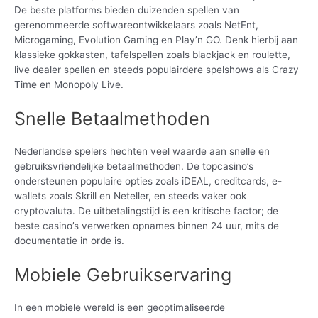
De beste platforms bieden duizenden spellen van
gerenommeerde softwareontwikkelaars zoals NetEnt,
Microgaming, Evolution Gaming en Play’n GO. Denk hierbij aan
klassieke gokkasten, tafelspellen zoals blackjack en roulette,
live dealer spellen en steeds populairdere spelshows als Crazy
Time en Monopoly Live.
Snelle Betaalmethoden
Nederlandse spelers hechten veel waarde aan snelle en
gebruiksvriendelijke betaalmethoden. De topcasino’s
ondersteunen populaire opties zoals iDEAL, creditcards, e-
wallets zoals Skrill en Neteller, en steeds vaker ook
cryptovaluta. De uitbetalingstijd is een kritische factor; de
beste casino’s verwerken opnames binnen 24 uur, mits de
documentatie in orde is.
Mobiele Gebruikservaring
In een mobiele wereld is een geoptimaliseerde