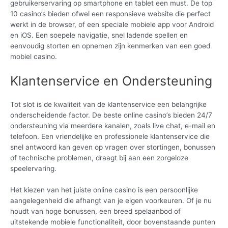
gebruikerservaring op smartphone en tablet een must. De top
10 casino’s bieden ofwel een responsieve website die perfect
werkt in de browser, of een speciale mobiele app voor Android
en iOS. Een soepele navigatie, snel ladende spellen en
eenvoudig storten en opnemen zijn kenmerken van een goed
mobiel casino.
Klantenservice en Ondersteuning
Tot slot is de kwaliteit van de klantenservice een belangrijke
onderscheidende factor. De beste online casino’s bieden 24/7
ondersteuning via meerdere kanalen, zoals live chat, e-mail en
telefoon. Een vriendelijke en professionele klantenservice die
snel antwoord kan geven op vragen over stortingen, bonussen
of technische problemen, draagt bij aan een zorgeloze
speelervaring.
Het kiezen van het juiste online casino is een persoonlijke
aangelegenheid die afhangt van je eigen voorkeuren. Of je nu
houdt van hoge bonussen, een breed spelaanbod of
uitstekende mobiele functionaliteit, door bovenstaande punten